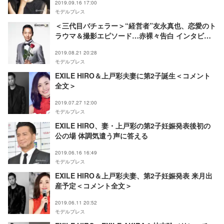
2019.09.16 17:00
レス」女性アナウンサー連載】
モデルプレス
＜三代目バチェラー＞“経営者”友永真也、恋愛のト
ラウマ＆撮影エピソード…赤裸々告白 インタビュ
ー独占公開【バチェラー・ジャパン シーズン3】
2019.08.21 20:28
モデルプレス
EXILE HIRO＆上戸彩夫妻に第2子誕生＜コメント
全文＞
2019.07.27 12:00
モデルプレス
EXILE HIRO、妻・上戸彩の第2子妊娠発表後初の
公の場 体調気遣う声に答える
2019.06.16 16:49
モデルプレス
EXILE HIRO＆上戸彩夫妻、第2子妊娠発表 来月出
産予定＜コメント全文＞
2019.06.11 20:52
モデルプレス