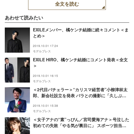
全文を読む
あわせて読みたい
EXILEメンバー、橘ケンチ結婚に続々コメント＜ま
とめ＞
2019.10.01 17:24
モデルプレス
EXILE HIRO、橘ケンチ結婚にコメント発表＜全文
＞
2019.10.01 16:15
モデルプレス
＜2代目バチェラー＞“カリスマ経営者”小柳津林太
郎、新会社設立を発表 バラとの撮影に「久しぶ
り」
2019.10.01 15:38
モデルプレス
＜女子アナの“素”っぴん／宮司愛海アナ＞号泣した
初めての失敗「やる気が裏目に」 スポーツ担当で
見つけた新たなやりがい【「フジテレビ×モデルプ