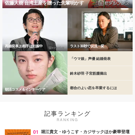
佐藤大樹 台湾土産を贈った先輩明かす
再婚発表 お相手は妊娠中
ラスト30秒で状況一変
「ウマ娘」声優 結婚発表
鈴木砂羽 子宮筋腫摘出
都合のよい恋を卒業するには
朝活コスメ＆インナーケア
記事ランキング
RANKING
01
堀江貴文・ゆうこす・カジサックほか豪華登壇