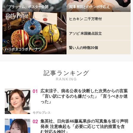
「ブラッサム」ポスター公開
深澤 有田とのテンポ手応え
ヒカキン 二千万寄付
アソビ 米国拠点設立
賢い人の特徴20個
ハリポタコラボドーナツ
記事ランキング
RANKING
01
広末涼子、病名公表を決断した次男からの言葉
「言い訳にするのも嫌だった」「言うべきか迷
った」
モデルプレス
02
集英社、日向坂46藤嶌果歩の写真集を巡り声明
発表 注意喚起も「必要に応じて法的措置を含
む対応を検討」