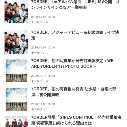
7ORDER、1stアルバム楽曲「LIFE」MV公開 オ
ンラインサイン会など一挙発表
2020.11.25 12:00
モデルプレス
7ORDER、メジャーデビュー＆初武道館ライブ決
定
2020.11.01 12:00
モデルプレス
7ORDER、初の写真集が発売前重版決定＜WE
ARE 7ORDER 1st PHOTO BOOK＞
2020.09.14 16:32
モデルプレス
7ORDER、初の写真集を発表 幼少期・自宅の部
屋…初公開満載
2020.09.03 10:13
モデルプレス
7ORDER登場「GIRLS CONTINUE」発売前重版決
定 切磋琢磨し続けられる理由とは