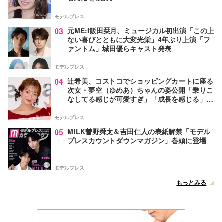
モデルプレス
03
元ME:I飯田栞月、ミュージカル初出演「この上
ない喜びとともに大変光栄」4年ぶり上演「フ
ァントム」城田優らキャスト発表
モデルプレス
04
辻希美、コストコでショッピングカートに座る
次女・夢空（ゆめあ）ちゃんの姿公開「乗りこ
なしてる感じが可愛すぎ」「成長を感じる」の
声
モデルプレス
05
M!LK曽野舜太＆吉田仁人の表紙解禁「モデル
プレスカウントダウンマガジン」巻頭に登場
モデルプレス
もっとみる