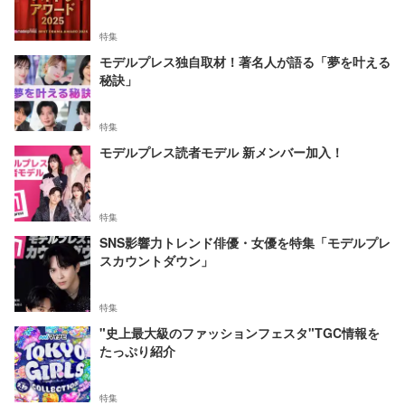
特集
モデルプレス独自取材！著名人が語る「夢を叶える
秘訣」
特集
モデルプレス読者モデル 新メンバー加入！
特集
SNS影響力トレンド俳優・女優を特集「モデルプレ
スカウントダウン」
特集
"史上最大級のファッションフェスタ"TGC情報を
たっぷり紹介
特集