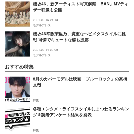
櫻坂46、新アーティスト写真解禁「BAN」MVティ
ザー映像も公開
2021.03.15 21:13
モデルプレス
櫻坂46幸阪茉里乃、貴重なヘビメタスタイルに挑
戦 可憐でキュートな姿も披露
2021.03.14 00:00
モデルプレス
おすすめ特集
8月のカバーモデルは映画「ブルーロック」の高橋
文哉
特集
各種エンタメ・ライフスタイルにまつわるランキン
グ＆読者アンケート結果を発表
特集