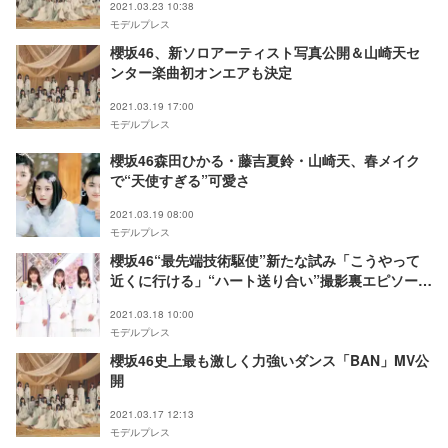
2021.03.23 10:38
モデルプレス
櫻坂46、新ソロアーティスト写真公開＆山崎天セ
ンター楽曲初オンエアも決定
2021.03.19 17:00
モデルプレス
櫻坂46森田ひかる・藤吉夏鈴・山崎天、春メイク
で“天使すぎる”可愛さ
2021.03.19 08:00
モデルプレス
櫻坂46“最先端技術駆使”新たな試み「こうやって
近くに行ける」“ハート送り合い”撮影裏エピソード
明かす
2021.03.18 10:00
モデルプレス
櫻坂46史上最も激しく力強いダンス「BAN」MV公
開
2021.03.17 12:13
モデルプレス