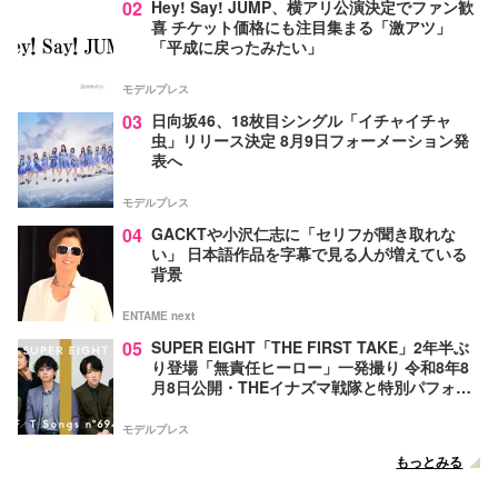
02
Hey! Say! JUMP、横アリ公演決定でファン歓
喜 チケット価格にも注目集まる「激アツ」
「平成に戻ったみたい」
モデルプレス
03
日向坂46、18枚目シングル「イチャイチャ
虫」リリース決定 8月9日フォーメーション発
表へ
モデルプレス
04
GACKTや小沢仁志に「セリフが聞き取れな
い」 日本語作品を字幕で見る人が増えている
背景
ENTAME next
05
SUPER EIGHT「THE FIRST TAKE」2年半ぶ
り登場「無責任ヒーロー」一発撮り 令和8年8
月8日公開・THEイナズマ戦隊と特別パフォー
マンス
モデルプレス
もっとみる