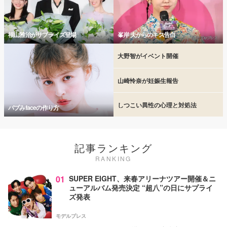
福山雅治がサプライズ登場
峯岸 夫からのキス告白
大野智がイベント開催
山崎怜奈が妊娠生報告
しつこい異性の心理と対処法
バブみfaceの作り方
記事ランキング
RANKING
01
SUPER EIGHT、来春アリーナツアー開催＆ニ
ューアルバム発売決定 “超八”の日にサプライ
ズ発表
モデルプレス