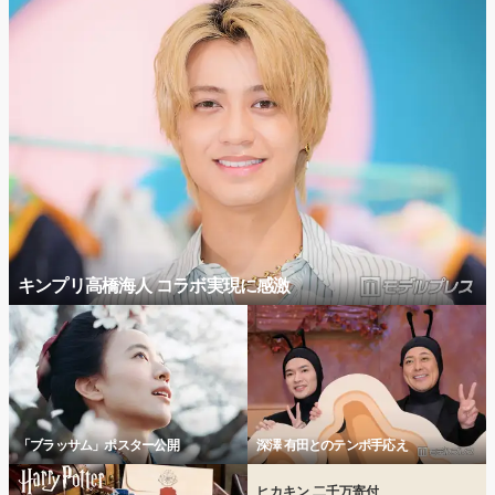
キンプリ高橋海人 コラボ実現に感激
「ブラッサム」ポスター公開
深澤 有田とのテンポ手応え
ヒカキン 二千万寄付