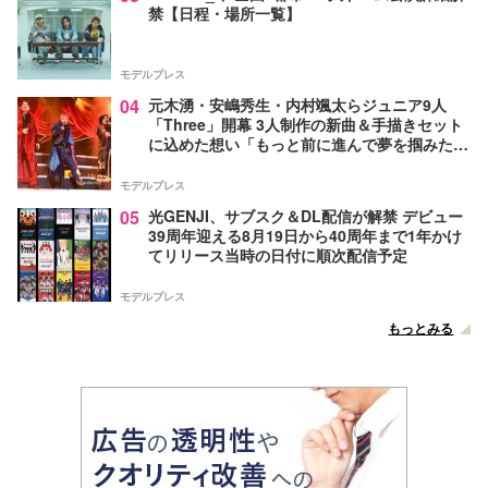
禁【日程・場所一覧】
モデルプレス
04
元木湧・安嶋秀生・内村颯太らジュニア9人
「Three」開幕 3人制作の新曲＆手描きセット
に込めた想い「もっと前に進んで夢を掴みた
い」【ゲネプロレポ】
モデルプレス
05
光GENJI、サブスク＆DL配信が解禁 デビュー
39周年迎える8月19日から40周年まで1年かけ
てリリース当時の日付に順次配信予定
モデルプレス
もっとみる