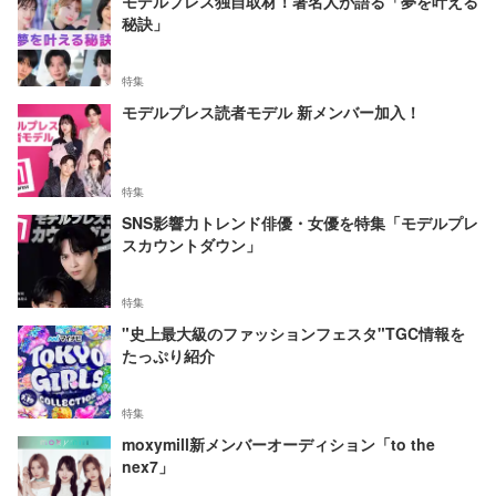
モデルプレス独自取材！著名人が語る「夢を叶える
秘訣」
特集
モデルプレス読者モデル 新メンバー加入！
特集
SNS影響力トレンド俳優・女優を特集「モデルプレ
スカウントダウン」
特集
"史上最大級のファッションフェスタ"TGC情報を
たっぷり紹介
特集
moxymill新メンバーオーディション「to the
nex7」