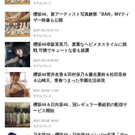
モデルプレス
櫻坂46、新アーティスト写真解禁「BAN」MVティ
ザー映像も公開
2021.03.15 21:13
モデルプレス
櫻坂46幸阪茉里乃、貴重なヘビメタスタイルに挑
戦 可憐でキュートな姿も披露
2021.03.14 00:00
モデルプレス
櫻坂46菅井友香＆田村保乃＆藤吉夏鈴＆松田里奈
＆山崎天、青春つまった学園生活体現
2021.03.09 11:00
モデルプレス
櫻坂46＆日向坂46、冠レギュラー番組初の配信サ
ービス開始
2021.03.08 18:00
モデルプレス
乃木坂46・櫻坂46・日向坂46メンバー共演「ボー