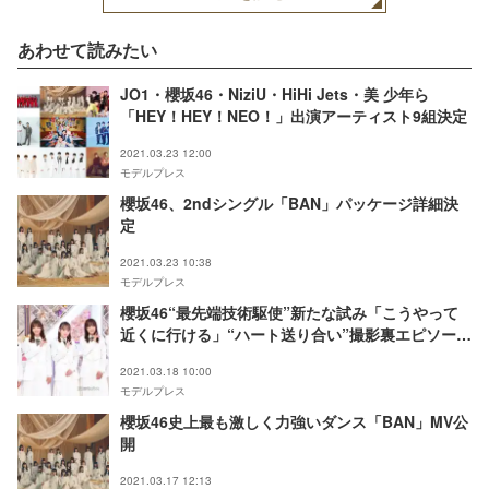
あわせて読みたい
JO1・櫻坂46・NiziU・HiHi Jets・美 少年ら
「HEY！HEY！NEO！」出演アーティスト9組決定
2021.03.23 12:00
モデルプレス
櫻坂46、2ndシングル「BAN」パッケージ詳細決
定
2021.03.23 10:38
モデルプレス
櫻坂46“最先端技術駆使”新たな試み「こうやって
近くに行ける」“ハート送り合い”撮影裏エピソード
明かす
2021.03.18 10:00
モデルプレス
櫻坂46史上最も激しく力強いダンス「BAN」MV公
開
2021.03.17 12:13