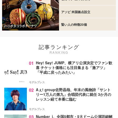
アソビ 米国拠点設立
賢い人の特徴20個
ハリポタコラボドーナツ
記事ランキング
RANKING
01
Hey! Say! JUMP、横アリ公演決定でファン歓
喜 チケット価格にも注目集まる「激アツ」
「平成に戻ったみたい」
モデルプレス
02
Aぇ! group佐野晶哉、年末の風物詩「サント
リー1万人の第九」合唱団代表に就任 3か月の
レッスン経て本番に臨む
モデルプレス
03
Number_i、全国5都市・5大ドーム公演詳細解