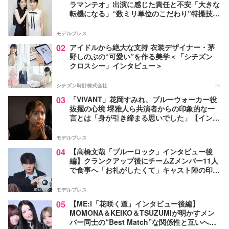
ラマンテオ」出演に感じた責任と不安「大きな
転機になる」“数ミリ単位のこだわり”特撮技術
に圧倒【インタビュー】
モデルプレス
02
アイドルから絶大な支持 衣装デザイナー・茅
野しのぶの“可愛い”を作る美学＜「シチズン
クロスシー」インタビュー＞
シチズン時計株式会社
PR
03
「VIVANT」花岡すみれ、ブルーウォーカー役
抜擢の心境 堺雅人ら共演者からの印象的な一
言とは「身が引き締まる思いでした」【インタ
ビュー】
モデルプレス
04
【高橋文哉「ブルーロック」インタビュー後
編】クランクアップ後にチームZメンバー11人
で食事へ「お礼がしたくて」キャスト陣の印象
＆ムードメーカー明かす
モデルプレス
05
【ME:I「花咲く道」インタビュー後編】
MOMONA＆KEIKO＆TSUZUMIが明かすメン
バー同士の“Best Match”な関係性と互いへの