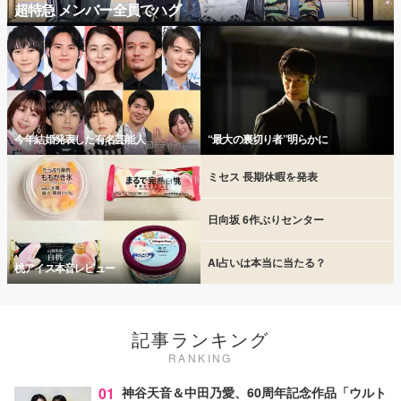
超特急 メンバー全員でハグ
今年結婚発表した有名芸能人
“最大の裏切り者”明らかに
ミセス 長期休暇を発表
日向坂 6作ぶりセンター
AI占いは本当に当たる？
桃アイス本音レビュー
記事ランキング
RANKING
01
神谷天音＆中田乃愛、60周年記念作品「ウルト