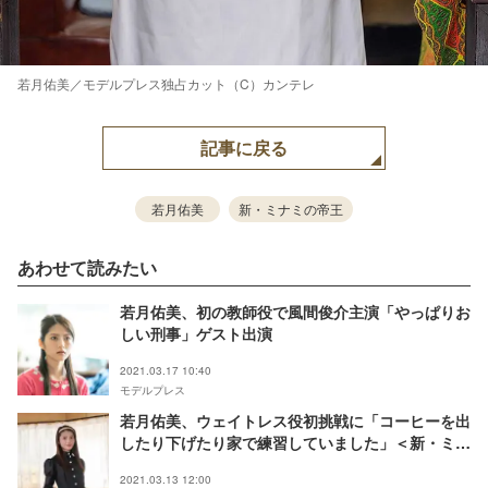
若月佑美／モデルプレス独占カット（C）カンテレ
記事に戻る
若月佑美
新・ミナミの帝王
あわせて読みたい
若月佑美、初の教師役で風間俊介主演「やっぱりお
しい刑事」ゲスト出演
2021.03.17 10:40
モデルプレス
若月佑美、ウェイトレス役初挑戦に「コーヒーを出
したり下げたり家で練習していました」＜新・ミナ
ミの帝王＞
2021.03.13 12:00