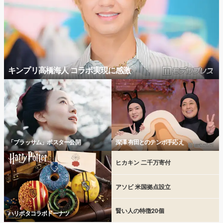
キンプリ高橋海人 コラボ実現に感激
「ブラッサム」ポスター公開
深澤 有田とのテンポ手応え
ヒカキン 二千万寄付
アソビ 米国拠点設立
賢い人の特徴20個
ハリポタコラボドーナツ