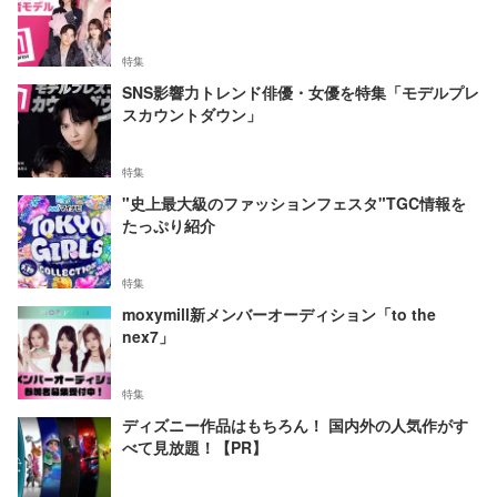
特集
SNS影響力トレンド俳優・女優を特集「モデルプレ
スカウントダウン」
特集
"史上最大級のファッションフェスタ"TGC情報を
たっぷり紹介
特集
moxymill新メンバーオーディション「to the
nex7」
特集
ディズニー作品はもちろん！ 国内外の人気作がす
べて見放題！【PR】