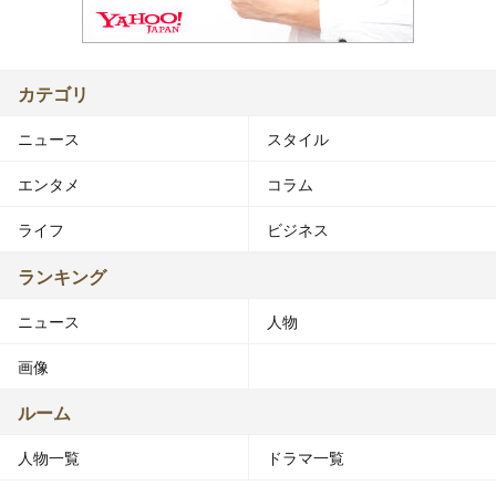
カテゴリ
ニュース
スタイル
エンタメ
コラム
ライフ
ビジネス
ランキング
ニュース
人物
画像
ルーム
人物一覧
ドラマ一覧