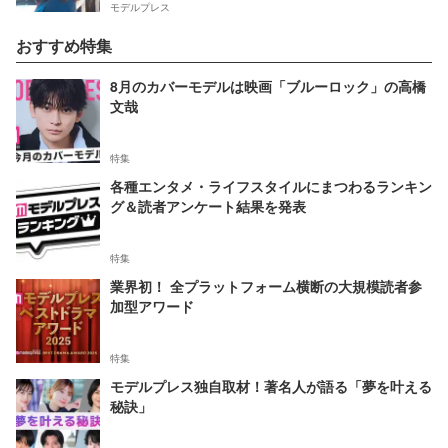
モデルプレス
おすすめ特集
8月のカバーモデルは映画「ブルーロック」の高橋
文哉
特集
各種エンタメ・ライフスタイルにまつわるランキン
グ＆読者アンケート結果を発表
特集
業界初！ 全プラットフォーム横断の大規模読者参
加型アワード
特集
モデルプレス独自取材！著名人が語る「夢を叶える
秘訣」