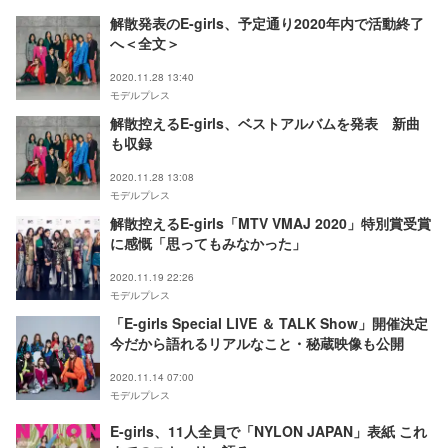
解散発表のE-girls、予定通り2020年内で活動終了
へ＜全文＞
2020.11.28 13:40
モデルプレス
解散控えるE-girls、ベストアルバムを発表 新曲
も収録
2020.11.28 13:08
モデルプレス
解散控えるE-girls「MTV VMAJ 2020」特別賞受賞
に感慨「思ってもみなかった」
2020.11.19 22:26
モデルプレス
「E-girls Special LIVE ＆ TALK Show」開催決定
今だから語れるリアルなこと・秘蔵映像も公開
2020.11.14 07:00
モデルプレス
E-girls、11人全員で「NYLON JAPAN」表紙 これ