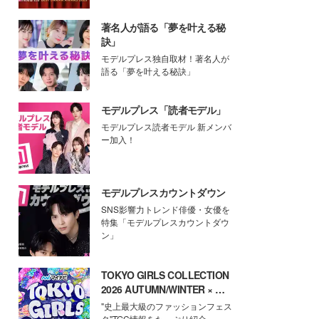
著名人が語る「夢を叶える秘
訣」
モデルプレス独自取材！著名人が
語る「夢を叶える秘訣」
モデルプレス「読者モデル」
モデルプレス読者モデル 新メンバ
ー加入！
モデルプレスカウントダウン
SNS影響力トレンド俳優・女優を
特集「モデルプレスカウントダウ
ン」
TOKYO GIRLS COLLECTION
2026 AUTUMN/WINTER × モ
デルプレス
"史上最大級のファッションフェス
タ"TGC情報をたっぷり紹介