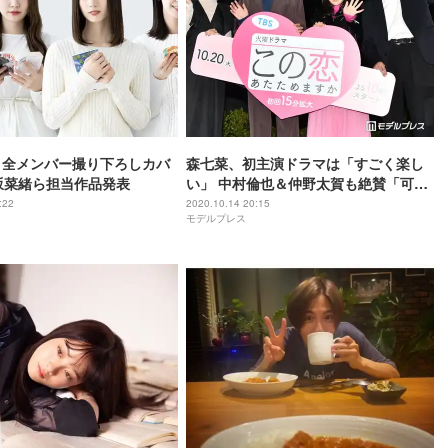
、全メンバー撮り下ろしカバ
森七菜、初主演ドラマは「すごく楽し
坂菜緒ら担当作品発表
い」 中村倫也＆仲野太賀も絶賛「可愛
い」＜この恋あたためますか＞
:22
2020.10.14 20:15
モデルプレス