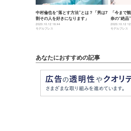
中村倫也を“落とす方法”とは？「男は7
「今まで観
割その人を好きになります」
奈の“絶品
場面写真解
2020.10.12 16:44
2020.10.12 12
モデルプレス
モデルプレス
あなたにおすすめの記事