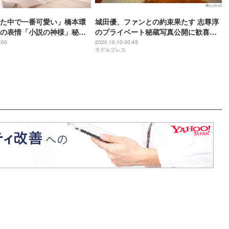
た中で一番可愛い」橋本環
城田優、ファンとの約束果たす 志尊淳
”の表情「小説の神様」秘蔵
のプライベート秘蔵写真公開に歓喜の
禁
声
:00
2020.10.10 00:45
モデルプレス