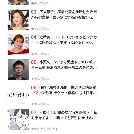
「かっこいい」と反響
モデルプレス
03
広末涼子、病名公表を決断した次男
からの言葉「言い訳にするのも嫌だっ
た」「言うべきか迷った」
モデルプレス
04
辻希美、コストコでショッピングカ
ートに座る次女・夢空（ゆめあ）ちゃん
の姿公開「乗りこなしてる感じが可愛す
ぎ」「成長を感じる」の声
モデルプレス
05
小栗旬、5年ぶり民放ドラマレギュ
ラー出演 横浜流星と唯一無二の異色のバ
ディで初共演【LOST10】
モデルプレス
06
Hey! Say! JUMP、横アリ公演決定
でファン歓喜 チケット価格にも注目集ま
る「激アツ」「平成に戻ったみたい」
モデルプレス
07
＜図々しい娘の友だち対処法＞「私
も乗せてよ！」断っても強引に乗り込ん
でくる友だち【第1話まんが】
ママスタ☆セレクト