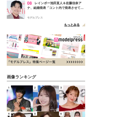
08
レインボー池田直人＆佐藤佳奈ア
ナ、結婚発表「コント内で発表させてい
ただきました」読売テレビ退社は生活拠
点変更のため
モデルプレス
もっとみる
画像ランキング
1
2
3
4
5
6