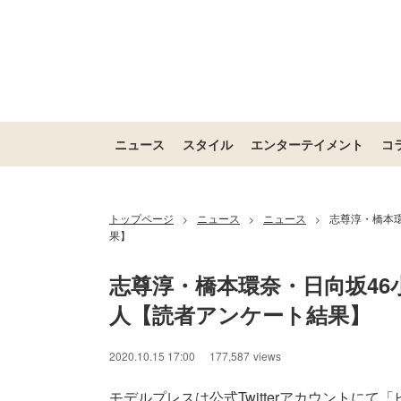
ニュース
スタイル
エンターテイメント
コ
トップページ
ニュース
ニュース
志尊淳・橋本
>
>
>
果】
志尊淳・橋本環奈・日向坂4
人【読者アンケート結果】
2020.10.15 17:00
177,587
views
モデルプレスは公式Twitterアカウントにて