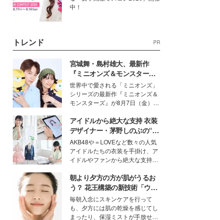
中！
トレンド
PR
宮城舞・島村雄大、最新作
『ミニオンズ＆モンスター
ズ』の魅力熱弁 ハチャメチャ
世界中で愛される「ミニオンズ」
だけじゃない“友情と絆”に感
シリーズの最新作『ミニオンズ＆
動
モンスターズ』が8月7日（金）に
公開。モデルプレスでは、“大のミ
アイドルから絶大な支持 衣装
ニオン好き”という共通点を持つモ
デルの宮城舞と島村雄大の特別対
デザイナー・茅野しのぶの“可
談をお届け！それぞれの視点か
愛い”を作る美学＜「シチズン
AKB48や＝LOVEなど数々の人気
ら、今作ならではの魅力や予想外
クロスシー」インタビュー＞
アイドルたちの衣装を手掛け、ア
の感動をもたらす奥深いストーリ
イドルやファンから絶大な支持を
ーについて熱く語り合ってもらっ
得る、株式会社オサレカンパニー
た。
朝より夕方の方が肌がうるお
取締役兼クリエイティブディレク
ター・茅野しのぶ。一人ひとりの
う？ 花王構築の新技術「ウォ
個性に寄り添い、魅力を引き出す
ーターキャプチャリングスキ
毎朝入念にスキンケアを行って
衣装作りは、多くの女性たちに勇
ン（捕水肌）」がスキンケア
も、夕方には肌の乾燥を感じてし
気と自信を与え続けている。
の常識を変える予感
まったり、保湿ミストが手放せな