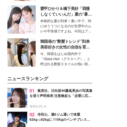
いという読者も多いのでは？そん
愛甲ひかり＆橋下美好「我慢
な美容の常識を大きく変える可能
性を秘めた、革新的な「Water
しなくていいんだ」夏の“暑さ
Capturing Skin（ウォーターキャ
対策”の新しい選択肢とは？
本格的な夏が到来！暑い中で、特
プチャリングスキン：捕水肌）」
にゆううつになるのが生理中のム
技術を、花王が構築した。
レや不快感ですよね。今回はプラ
イベートでも仲良しで旅行好きな
韓国発の“艶髪トレンド”到来
モデル・愛甲ひかりさんと橋下美
好さんを迎えて本音で女子会トー
美容好きの女性の自信を育む
ク。猛暑のお出かけを快適に過ご
「ヘアケア事情」って？
今、韓国をはじめ国内外で
すヒントや、2人が感動した夏の
「Glass Hair（グラスヘア）」と
生理の新常識にも迫りました。
呼ばれる艶髪スタイルが熱い視線
を集めています。メイクやファッ
ションの完成度を高めるベースと
ニュースランキング
して、“髪そのものの美しさ”に改
めて注目する人が増えている様
子。今回は、そんな憧れの艶やか
01
集英社、日向坂46藤嶌果歩の写真集
な髪を日常で叶える、美容好きの
を巡り声明発表 注意喚起も「必要に応じ
女性たちのヘアケア事情を紹介し
て法的措置を含む対応を検討」
ます。
モデルプレス
02
寺田心、週6ジム通いで体重
62kg→82kgに 110kgのベンチプレス持
ち上げる姿披露「胸板の厚みすごい」