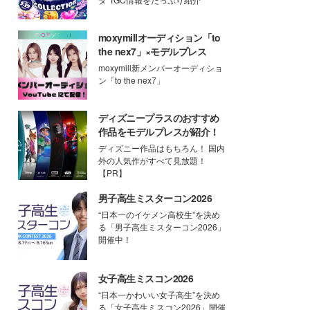
moxymillオーディション「to
the nex7」×モデルプレス
moxymill新メンバーオーディショ
ン「to the nex7」
ディズニープラスのおすすめ
作品をモデルプレスが紹介！
ディズニー作品はもちろん！ 国内
外の人気作がすべて見放題！
【PR】
男子高生ミスターコン2026
“日本一のイケメン高校生”を決め
る「男子高生ミスターコン2026」
開催中！
女子高生ミスコン2026
“日本一かわいい女子高生”を決め
る「女子高生ミスコン2026」開催