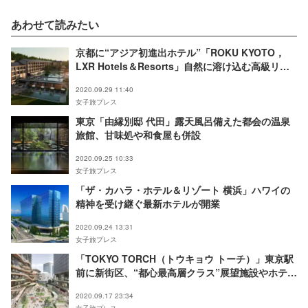
あわせて読みたい
京都に“アジア初進出ホテル”「ROKU KYOTO，
LXR Hotels＆Resorts」自然に溶け込む高級リゾ
ート
2020.09.29 11:40
女子旅プレス
東京「由縁別邸 代田」露天風呂備えた都会の温泉
旅館、甘味処や和食屋も併設
2020.09.25 10:33
女子旅プレス
「ザ・カハラ・ホテル＆リゾート 横浜」ハワイの
精神を受け継ぐ最新ホテルが開業
2020.09.24 13:31
女子旅プレス
「TOKYO TORCH（トウキョウ トーチ）」東京駅
前に新街区、“都心最高層クラス”展望施設やホテ
ル、屋上庭園を整備
2020.09.17 23:34
女子旅プレス