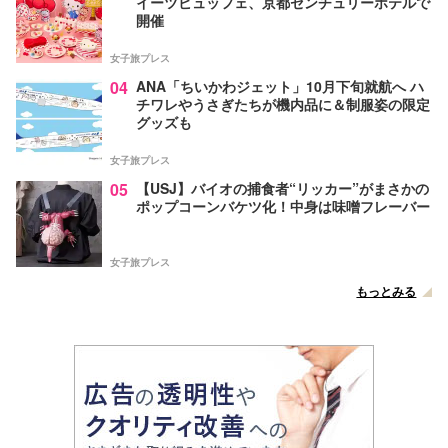
イーツビュッフェ、京都センチュリーホテルで
開催
女子旅プレス
04
ANA「ちいかわジェット」10月下旬就航へ ハ
チワレやうさぎたちが機内品に＆制服姿の限定
グッズも
女子旅プレス
05
【USJ】バイオの捕食者“リッカー”がまさかの
ポップコーンバケツ化！中身は味噌フレーバー
女子旅プレス
もっとみる