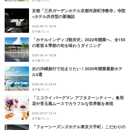
京都「三井ガーデンホテル京都河原町浄教寺」寺院
×ホテル共存型の新施設
2020.09.15 16:04
女子旅プレス
「ホテルインディゴ軽井沢」2022年開業へ、全155
の客室＆季節の旬を味わうダイニング
2020.09.14 18:28
女子旅プレス
次の沖縄旅行で泊まりたい！2020年開業最新ホテ
ル3選
2020.09.12 23:54
女子旅プレス
「ニコライ バーグマン アフタヌーンティー」食用
花や苔玉風ムースでカラフルな世界観を表現
2020.09.07 13:14
女子旅プレス
「フォーシーズンズホテル東京大手町」こだわりの