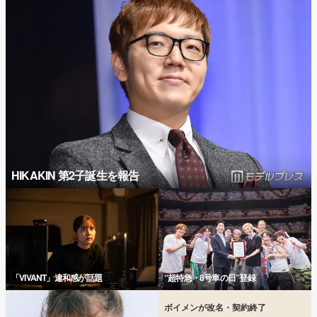
HIKAKIN 第2子誕生を報告
「VIVANT」違和感が話題
“超特急・8号車の日”登録
ボイメンが改名・契約終了