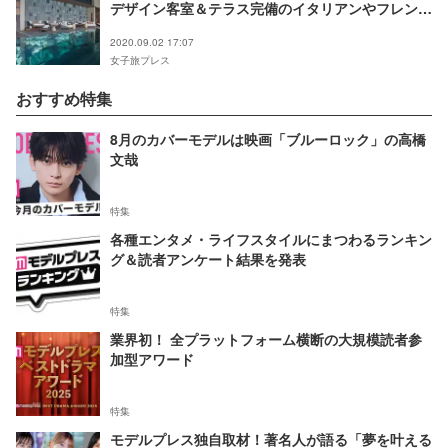
デザイン客室＆テラス完備のイタリアンやフレンチ
も
2020.09.02 17:07
女子旅プレス
おすすめ特集
8月のカバーモデルは映画「ブルーロック」の高橋
文哉
特集
各種エンタメ・ライフスタイルにまつわるランキン
グ＆読者アンケート結果を発表
特集
業界初！ 全プラットフォーム横断の大規模読者参
加型アワード
特集
モデルプレス独自取材！著名人が語る「夢を叶える