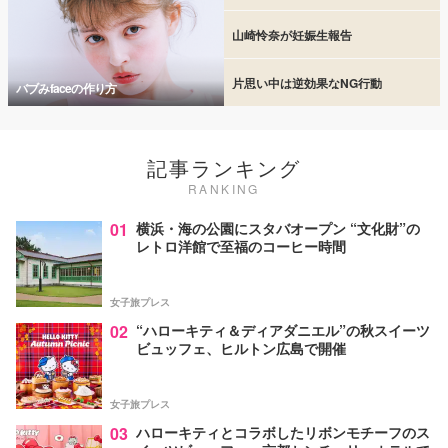
山崎怜奈が妊娠生報告
片思い中は逆効果なNG行動
バブみfaceの作り方
記事ランキング
RANKING
01
横浜・海の公園にスタバオープン “文化財”の
レトロ洋館で至福のコーヒー時間
女子旅プレス
02
“ハローキティ＆ディアダニエル”の秋スイーツ
ビュッフェ、ヒルトン広島で開催
女子旅プレス
03
ハローキティとコラボしたリボンモチーフのス