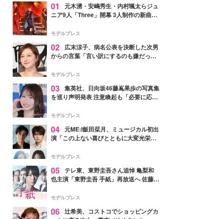
01
元木湧・安嶋秀生・内村颯太らジュ
ニア9人「Three」開幕 3人制作の新曲＆
手描きセットに込めた想い「もっと前に
進んで夢を掴みたい」【ゲネプロレポ】
モデルプレス
02
広末涼子、病名公表を決断した次男
からの言葉「言い訳にするのも嫌だっ
た」「言うべきか迷った」
モデルプレス
03
集英社、日向坂46藤嶌果歩の写真集
を巡り声明発表 注意喚起も「必要に応じ
て法的措置を含む対応を検討」
モデルプレス
04
元ME:I飯田栞月、ミュージカル初出
演「この上ない喜びとともに大変光栄」
4年ぶり上演「ファントム」城田優らキ
ャスト発表
モデルプレス
05
テレ東、東野圭吾さん追悼 亀梨和
也主演「東野圭吾 手紙」再放送へ 佐藤隆
太・本田翼・中村倫也ら出演
モデルプレス
06
辻希美、コストコでショッピングカ