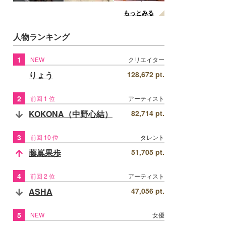
もっとみる
人物ランキング
1
NEW
クリエイター
りょう
128,672 pt.
2
前回 1 位
アーティスト
KOKONA（中野心結）
82,714 pt.
3
前回 10 位
タレント
藤嶌果歩
51,705 pt.
4
前回 2 位
アーティスト
ASHA
47,056 pt.
5
NEW
女優