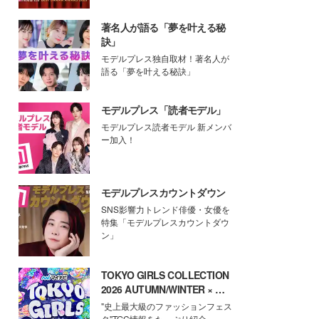
著名人が語る「夢を叶える秘
訣」
モデルプレス独自取材！著名人が
語る「夢を叶える秘訣」
モデルプレス「読者モデル」
モデルプレス読者モデル 新メンバ
ー加入！
モデルプレスカウントダウン
SNS影響力トレンド俳優・女優を
特集「モデルプレスカウントダウ
ン」
TOKYO GIRLS COLLECTION
2026 AUTUMN/WINTER × モ
デルプレス
"史上最大級のファッションフェス
タ"TGC情報をたっぷり紹介