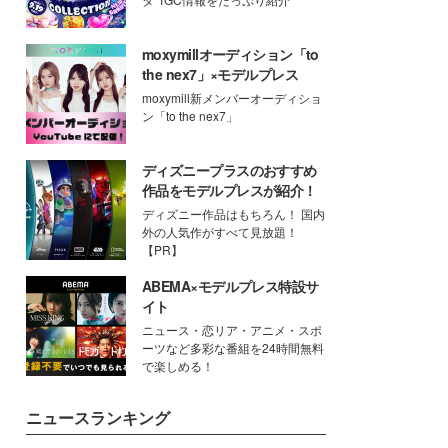
moxymillオーディション「to
the nex7」×モデルプレス
moxymill新メンバーオーディショ
ン「to the nex7」
ディズニープラスのおすすめ
作品をモデルプレスが紹介！
ディズニー作品はもちろん！ 国内
外の人気作がすべて見放題！
【PR】
ABEMA×モデルプレス特設サ
イト
ニュース・恋リア・アニメ・スポ
ーツなど多彩な番組を24時間無料
で楽しめる！
ニュースランキング