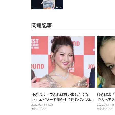
関連記事
ゆきぽよ「できれば思い出したくな
ゆきぽよ「
い」エピソード明かす “必ずパンツ2枚
でのヘアス
持参”の理由は？
2020.05.19 11:05
2020.05.11 16
モデルプレス
モデルプレス