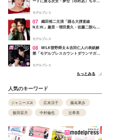
ートに座る次女・夢空（ゆめあ）ちゃん
の姿公開「乗りこなしてる感じが可愛す
ぎ」「成長を感じる」の声
モデルプレス
07
織田裕二主演「踊る大捜査線
N.E.W.」趣里・増田貴久・佐藤二朗ら新
メンバー紹介映像解禁 各キャラクター象
徴する“謎のキーワード”も
モデルプレス
08
M!LK曽野舜太＆吉田仁人の表紙解
禁「モデルプレスカウントダウンマガジ
ン」巻頭に登場
モデルプレス
もっとみる
人気のキーワード
ジャニーズJr.
広末涼子
藤嶌果歩
飯田栞月
中村倫也
辻希美