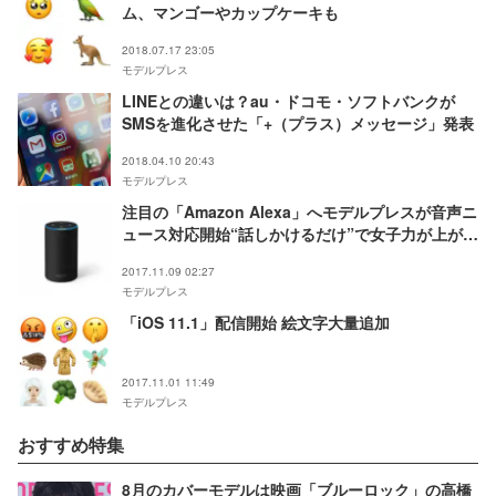
ム、マンゴーやカップケーキも
2018.07.17 23:05
モデルプレス
LINEとの違いは？au・ドコモ・ソフトバンクが
SMSを進化させた「+（プラス）メッセージ」発表
2018.04.10 20:43
モデルプレス
注目の「Amazon Alexa」へモデルプレスが音声ニ
ュース対応開始“話しかけるだけ”で女子力が上がる
最新ニュースをキャッチ
2017.11.09 02:27
モデルプレス
「iOS 11.1」配信開始 絵文字大量追加
2017.11.01 11:49
モデルプレス
おすすめ特集
8月のカバーモデルは映画「ブルーロック」の高橋