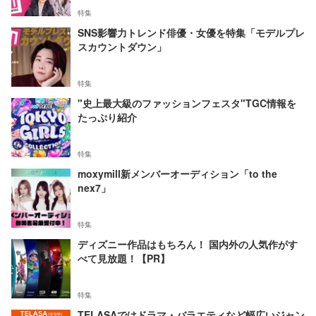
特集
SNS影響力トレンド俳優・女優を特集「モデルプレ
スカウントダウン」
特集
"史上最大級のファッションフェスタ"TGC情報を
たっぷり紹介
特集
moxymill新メンバーオーディション「to the
nex7」
特集
ディズニー作品はもちろん！ 国内外の人気作がす
べて見放題！【PR】
特集
TELASAではドラマ・バラエティなど幅広いジャン