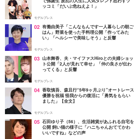
で孫誕生 波乱の人生に人気タレント思わずツ
ッコミ「だいぶ危ねえよ！」
モデルプレス
02
有働由美子「こんなもんです一人暮らしの朝ご
はん」野菜を使った手料理公開「作ってみた
い」「ヘルシーで美味しそう」と反響
モデルプレス
03
山本舞香、夫・マイファスHiroとの夫婦ショッ
ト公開「2人が見れて幸せ」「仲の良さが伝わ
ってくる」と反響
モデルプレス
04
香取慎吾、森且行“5年9ヶ月ぶり”オートレース
優勝を祝福 怪我からの復活に「勇気をもらい
ました」【全文】
モデルプレス
05
石田ゆり子（56）、生活雑貨があふれる自宅を
公開 飼い猫の様子に「ハニちゃんおててかわ
いいですね」などの声