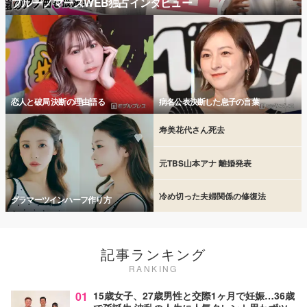
ブルーノマーズWEB独占インタビュー
恋人と破局 決断の理由語る
病名公表決断した息子の言葉
寿美花代さん死去
元TBS山本アナ 離婚発表
冷め切った夫婦関係の修復法
グラマーツインハーフ作り方
記事ランキング
RANKING
01
15歳女子、27歳男性と交際1ヶ月で妊娠…36歳