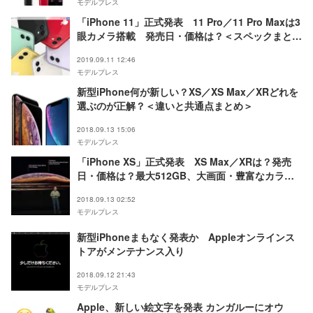
モデルプレス
「iPhone 11」正式発表 11 Pro／11 Pro Maxは3
眼カメラ搭載 発売日・価格は？＜スペックまとめ
＞
2019.09.11 12:46
モデルプレス
新型iPhone何が新しい？XS／XS Max／XRどれを
選ぶのが正解？＜違いと共通点まとめ＞
2018.09.13 15:06
モデルプレス
「iPhone XS」正式発表 XS Max／XRは？発売
日・価格は？最大512GB、大画面・豊富なカラー
展開 ＜スペックまとめ＞
2018.09.13 02:52
モデルプレス
新型iPhoneまもなく発表か Appleオンラインス
トアがメンテナンス入り
2018.09.12 21:43
モデルプレス
Apple、新しい絵文字を発表 カンガルーにオウ