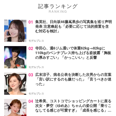
記事ランキング
RANKING
01
集英社、日向坂46藤嶌果歩の写真集を巡り声明
発表 注意喚起も「必要に応じて法的措置を含
む対応を検討」
モデルプレス
02
寺田心、週6ジム通いで体重62kg→82kgに
110kgのベンチプレス持ち上げる姿披露「胸板
の厚みすごい」「かっこいい」と反響
モデルプレス
03
広末涼子、病名公表を決断した次男からの言葉
「言い訳にするのも嫌だった」「言うべきか迷
った」
モデルプレス
04
辻希美、コストコでショッピングカートに座る
次女・夢空（ゆめあ）ちゃんの姿公開「乗りこ
なしてる感じが可愛すぎ」「成長を感じる」の
声