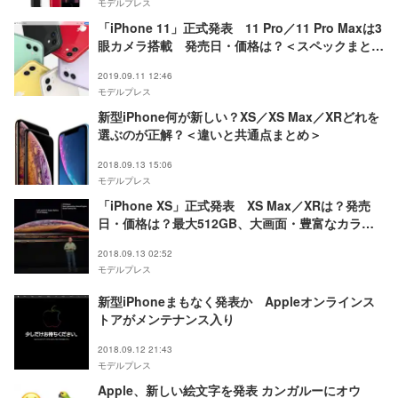
モデルプレス
「iPhone 11」正式発表 11 Pro／11 Pro Maxは3
眼カメラ搭載 発売日・価格は？＜スペックまとめ
＞
2019.09.11 12:46
モデルプレス
新型iPhone何が新しい？XS／XS Max／XRどれを
選ぶのが正解？＜違いと共通点まとめ＞
2018.09.13 15:06
モデルプレス
「iPhone XS」正式発表 XS Max／XRは？発売
日・価格は？最大512GB、大画面・豊富なカラー
展開 ＜スペックまとめ＞
2018.09.13 02:52
モデルプレス
新型iPhoneまもなく発表か Appleオンラインス
トアがメンテナンス入り
2018.09.12 21:43
モデルプレス
Apple、新しい絵文字を発表 カンガルーにオウ