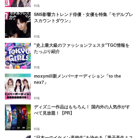
特集
SNS影響力トレンド俳優・女優を特集「モデルプレ
スカウントダウン」
特集
"史上最大級のファッションフェスタ"TGC情報を
たっぷり紹介
特集
moxymill新メンバーオーディション「to the
nex7」
特集
ディズニー作品はもちろん！ 国内外の人気作がす
べて見放題！【PR】
特集
“日本一のイケメン高校生”を決める「男子高生ミス