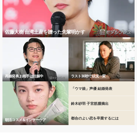
佐藤大樹 台湾土産を贈った先輩明かす
再婚発表 お相手は妊娠中
ラスト30秒で状況一変
「ウマ娘」声優 結婚発表
鈴木砂羽 子宮筋腫摘出
都合のよい恋を卒業するには
朝活コスメ＆インナーケア