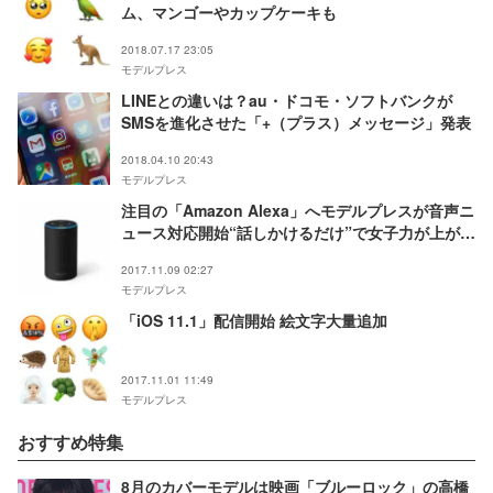
ム、マンゴーやカップケーキも
2018.07.17 23:05
モデルプレス
LINEとの違いは？au・ドコモ・ソフトバンクが
SMSを進化させた「+（プラス）メッセージ」発表
2018.04.10 20:43
モデルプレス
注目の「Amazon Alexa」へモデルプレスが音声ニ
ュース対応開始“話しかけるだけ”で女子力が上がる
最新ニュースをキャッチ
2017.11.09 02:27
モデルプレス
「iOS 11.1」配信開始 絵文字大量追加
2017.11.01 11:49
モデルプレス
おすすめ特集
8月のカバーモデルは映画「ブルーロック」の高橋