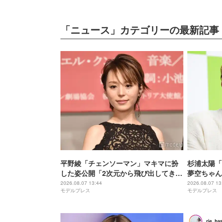
「ニュース」カテゴリーの最新記事
平野綾「チェンソーマン」マキマに扮
杉浦太陽「
した姿公開「2次元から飛び出してきた
夢空ちゃん
みたい」「美しさに思わず目を奪われ
らない」「
2026.08.07 13:44
2026.08.07 13
モデルプレス
モデルプレス
た」と反響