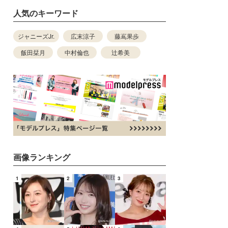
人気のキーワード
ジャニーズJr.
広末涼子
藤嶌果歩
飯田栞月
中村倫也
辻希美
画像ランキング
1
2
3