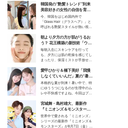
韓国発の“艶髪トレンド”到来
美容好きの女性の自信を育む
「ヘアケア事情」って？
今、韓国をはじめ国内外で
「Glass Hair（グラスヘア）」と
呼ばれる艶髪スタイルが熱い視線
を集めています。メイクやファッ
朝より夕方の方が肌がうるお
ションの完成度を高めるベースと
して、“髪そのものの美しさ”に改
う？ 花王構築の新技術「ウォ
めて注目する人が増えている様
ーターキャプチャリングスキ
毎朝入念にスキンケアを行って
子。今回は、そんな憧れの艶やか
ン（捕水肌）」がスキンケア
も、夕方には肌の乾燥を感じてし
な髪を日常で叶える、美容好きの
の常識を変える予感
まったり、保湿ミストが手放せな
女性たちのヘアケア事情を紹介し
いという読者も多いのでは？そん
ます。
愛甲ひかり＆橋下美好「我慢
な美容の常識を大きく変える可能
性を秘めた、革新的な「Water
しなくていいんだ」夏の“暑さ
Capturing Skin（ウォーターキャ
対策”の新しい選択肢とは？
本格的な夏が到来！暑い中で、特
プチャリングスキン：捕水肌）」
にゆううつになるのが生理中のム
技術を、花王が構築した。
レや不快感ですよね。今回はプラ
イベートでも仲良しで旅行好きな
宮城舞・島村雄大、最新作
モデル・愛甲ひかりさんと橋下美
好さんを迎えて本音で女子会トー
『ミニオンズ＆モンスター
ク。猛暑のお出かけを快適に過ご
ズ』の魅力熱弁 ハチャメチャ
世界中で愛される「ミニオンズ」
すヒントや、2人が感動した夏の
だけじゃない“友情と絆”に感
シリーズの最新作『ミニオンズ＆
生理の新常識にも迫りました。
動
モンスターズ』が8月7日（金）に