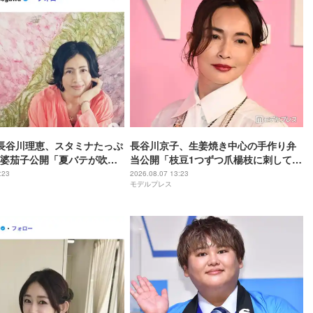
長谷川理恵、スタミナたっぷ
長谷川京子、生姜焼き中心の手作り弁
婆茄子公開「夏バテが吹っ
当公開「枝豆1つずつ爪楊枝に刺してる
「食欲そそられる色」の声
のマメ」「彩り綺麗」と反響
:23
2026.08.07 13:23
モデルプレス