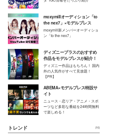
moxymillオーディション「to
the nex7」×モデルプレス
moxymill新メンバーオーディショ
ン「to the nex7」
ディズニープラスのおすすめ
作品をモデルプレスが紹介！
ディズニー作品はもちろん！ 国内
外の人気作がすべて見放題！
【PR】
ABEMA×モデルプレス特設サ
イト
ニュース・恋リア・アニメ・スポ
ーツなど多彩な番組を24時間無料
で楽しめる！
トレンド
PR