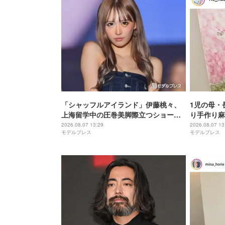
「シャッフルアイランド」伊藤桃々、
1児の母・
上海留学中の圧巻美脚際立つショーパ
り手作り麻
ン姿に反響「身体の半分以上脚」「レ
飛びそう」
2026.08.07 13:29
2026.08.07 13
モデルプレス
モデルプレス
ベチのスタイル」