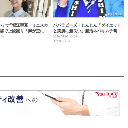
いアナ”堀江聖夏、ミニスカ
パパラピーズ・じんじん「ダイエット
姿で上段蹴り「脚が空に届
と美肌に超良い」腸活ネバキムチ蕎麦
等身バランスが素晴らし
公開「真似したい」「食欲そそる」の
:14
2026.08.07 13:06
モデルプレス
声