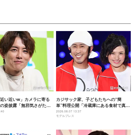
近い近いw」カメラに寄る
カジサック家、子どもたちへの“簡
の姿披露「無邪気さがたま
単”料理公開「冷蔵庫にある食材で真似
全てが愛おしい」の声
できそう」「大人も喜びそうなメニュ
:40
2026.08.07 13:37
モデルプレス
ー」の声