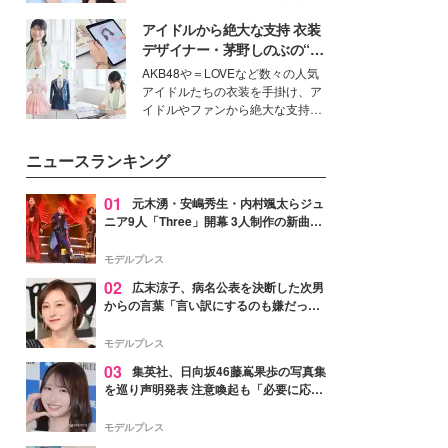
公開。モデルプレスでは、“大のミ
アイドルから絶大な支持 衣装
ニオン好き”という共通点を持つモ
デルの宮城舞と島村雄大の特別対
デザイナー・茅野しのぶの“可
談をお届け！それぞれの視点か
愛い”を作る美学＜「シチズン
AKB48や＝LOVEなど数々の人気
ら、今作ならではの魅力や予想外
クロスシー」インタビュー＞
アイドルたちの衣装を手掛け、ア
の感動をもたらす奥深いストーリ
イドルやファンから絶大な支持を
ーについて熱く語り合ってもらっ
得る、株式会社オサレカンパニー
た。
取締役兼クリエイティブディレク
ニュースランキング
ター・茅野しのぶ。一人ひとりの
個性に寄り添い、魅力を引き出す
衣装作りは、多くの女性たちに勇
01
元木湧・安嶋秀生・内村颯太らジュ
気と自信を与え続けている。
ニア9人「Three」開幕 3人制作の新曲＆
手描きセットに込めた想い「もっと前に
進んで夢を掴みたい」【ゲネプロレポ】
モデルプレス
02
広末涼子、病名公表を決断した次男
からの言葉「言い訳にするのも嫌だっ
た」「言うべきか迷った」
モデルプレス
03
集英社、日向坂46藤嶌果歩の写真集
を巡り声明発表 注意喚起も「必要に応じ
て法的措置を含む対応を検討」
モデルプレス