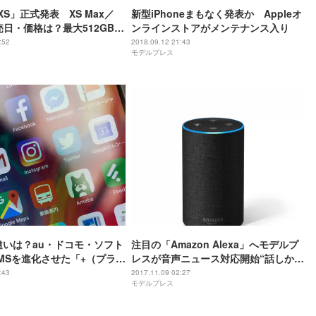
e XS」正式発表 XS Max／
新型iPhoneまもなく発表か Appleオ
売日・価格は？最大512GB、
ンラインストアがメンテナンス入り
富なカラー展開 ＜スペック
:52
2018.09.12 21:43
モデルプレス
の違いは？au・ドコモ・ソフト
注目の「Amazon Alexa」へモデルプ
MSを進化させた「+（プラ
レスが音声ニュース対応開始“話しかけ
ージ」発表
るだけ”で女子力が上がる最新ニュース
:43
2017.11.09 02:27
モデルプレス
をキャッチ