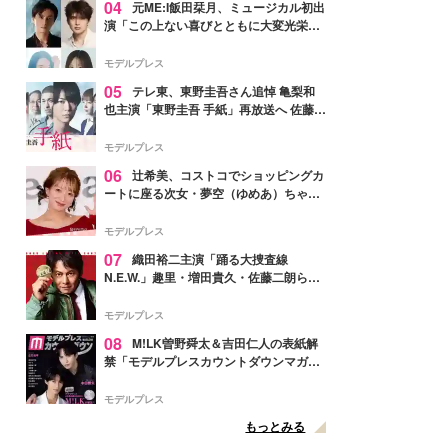
04
元ME:I飯田栞月、ミュージカル初出
演「この上ない喜びとともに大変光栄」
4年ぶり上演「ファントム」城田優らキ
ャスト発表
モデルプレス
05
テレ東、東野圭吾さん追悼 亀梨和
也主演「東野圭吾 手紙」再放送へ 佐藤隆
太・本田翼・中村倫也ら出演
モデルプレス
06
辻希美、コストコでショッピングカ
ートに座る次女・夢空（ゆめあ）ちゃん
の姿公開「乗りこなしてる感じが可愛す
ぎ」「成長を感じる」の声
モデルプレス
07
織田裕二主演「踊る大捜査線
N.E.W.」趣里・増田貴久・佐藤二朗ら新
メンバー紹介映像解禁 各キャラクター象
徴する“謎のキーワード”も
モデルプレス
08
M!LK曽野舜太＆吉田仁人の表紙解
禁「モデルプレスカウントダウンマガジ
ン」巻頭に登場
モデルプレス
もっとみる