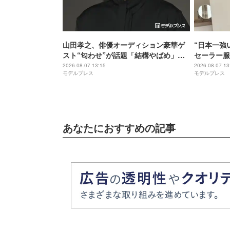
山田孝之、俳優オーディション豪華ゲ
“日本一強
スト“匂わせ”が話題「結構やばめ」緊
セーラー服
急で動画配信【THE OPEN CALL】
きそう」「
2026.08.07 13:15
2026.08.07 13
モデルプレス
モデルプレス
い」と反響
あなたにおすすめの記事