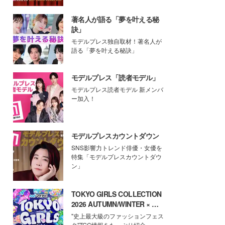
著名人が語る「夢を叶える秘
訣」
モデルプレス独自取材！著名人が
語る「夢を叶える秘訣」
モデルプレス「読者モデル」
モデルプレス読者モデル 新メンバ
ー加入！
モデルプレスカウントダウン
SNS影響力トレンド俳優・女優を
特集「モデルプレスカウントダウ
ン」
TOKYO GIRLS COLLECTION
2026 AUTUMN/WINTER × モ
デルプレス
"史上最大級のファッションフェス
タ"TGC情報をたっぷり紹介