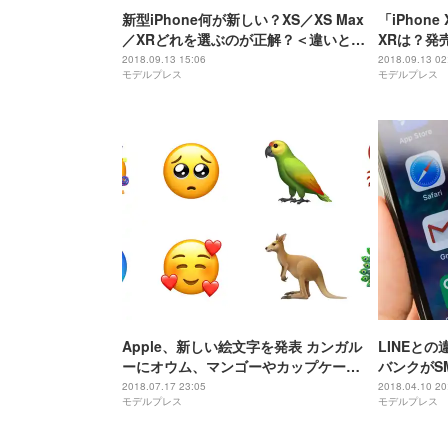
新型iPhone何が新しい？XS／XS Max
「iPhon
／XRどれを選ぶのが正解？＜違いと共
XRは？発
通点まとめ＞
大画面・豊
2018.09.13 15:06
2018.09.13 02
モデルプレス
モデルプレス
まとめ＞
Apple、新しい絵文字を発表 カンガル
LINEと
ーにオウム、マンゴーやカップケーキ
バンクがS
も
ス）メッセ
2018.07.17 23:05
2018.04.10 20
モデルプレス
モデルプレス