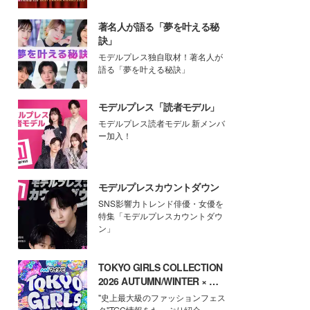
著名人が語る「夢を叶える秘
訣」
モデルプレス独自取材！著名人が
語る「夢を叶える秘訣」
モデルプレス「読者モデル」
モデルプレス読者モデル 新メンバ
ー加入！
モデルプレスカウントダウン
SNS影響力トレンド俳優・女優を
特集「モデルプレスカウントダウ
ン」
TOKYO GIRLS COLLECTION
2026 AUTUMN/WINTER × モ
デルプレス
"史上最大級のファッションフェス
タ"TGC情報をたっぷり紹介