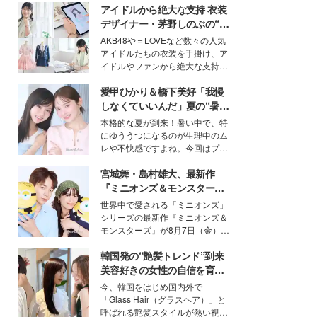
アイドルから絶大な支持 衣装
デザイナー・茅野しのぶの“可
愛い”を作る美学＜「シチズン
AKB48や＝LOVEなど数々の人気
クロスシー」インタビュー＞
アイドルたちの衣装を手掛け、ア
イドルやファンから絶大な支持を
得る、株式会社オサレカンパニー
愛甲ひかり＆橋下美好「我慢
取締役兼クリエイティブディレク
ター・茅野しのぶ。一人ひとりの
しなくていいんだ」夏の“暑さ
個性に寄り添い、魅力を引き出す
対策”の新しい選択肢とは？
本格的な夏が到来！暑い中で、特
衣装作りは、多くの女性たちに勇
にゆううつになるのが生理中のム
気と自信を与え続けている。
レや不快感ですよね。今回はプラ
イベートでも仲良しで旅行好きな
宮城舞・島村雄大、最新作
モデル・愛甲ひかりさんと橋下美
好さんを迎えて本音で女子会トー
『ミニオンズ＆モンスター
ク。猛暑のお出かけを快適に過ご
ズ』の魅力熱弁 ハチャメチャ
世界中で愛される「ミニオンズ」
すヒントや、2人が感動した夏の
だけじゃない“友情と絆”に感
シリーズの最新作『ミニオンズ＆
生理の新常識にも迫りました。
動
モンスターズ』が8月7日（金）に
公開。モデルプレスでは、“大のミ
韓国発の“艶髪トレンド”到来
ニオン好き”という共通点を持つモ
デルの宮城舞と島村雄大の特別対
美容好きの女性の自信を育む
談をお届け！それぞれの視点か
「ヘアケア事情」って？
今、韓国をはじめ国内外で
ら、今作ならではの魅力や予想外
「Glass Hair（グラスヘア）」と
の感動をもたらす奥深いストーリ
呼ばれる艶髪スタイルが熱い視線