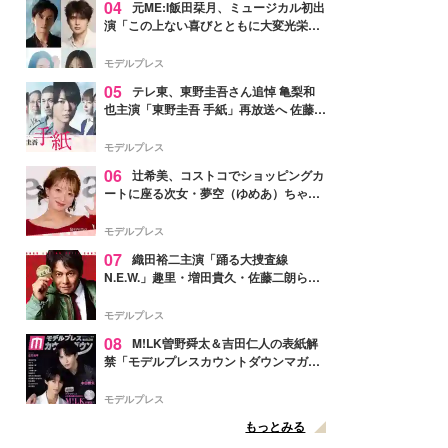
04
元ME:I飯田栞月、ミュージカル初出
演「この上ない喜びとともに大変光栄」
4年ぶり上演「ファントム」城田優らキ
ャスト発表
モデルプレス
05
テレ東、東野圭吾さん追悼 亀梨和
也主演「東野圭吾 手紙」再放送へ 佐藤隆
太・本田翼・中村倫也ら出演
モデルプレス
06
辻希美、コストコでショッピングカ
ートに座る次女・夢空（ゆめあ）ちゃん
の姿公開「乗りこなしてる感じが可愛す
ぎ」「成長を感じる」の声
モデルプレス
07
織田裕二主演「踊る大捜査線
N.E.W.」趣里・増田貴久・佐藤二朗ら新
メンバー紹介映像解禁 各キャラクター象
徴する“謎のキーワード”も
モデルプレス
08
M!LK曽野舜太＆吉田仁人の表紙解
禁「モデルプレスカウントダウンマガジ
ン」巻頭に登場
モデルプレス
もっとみる