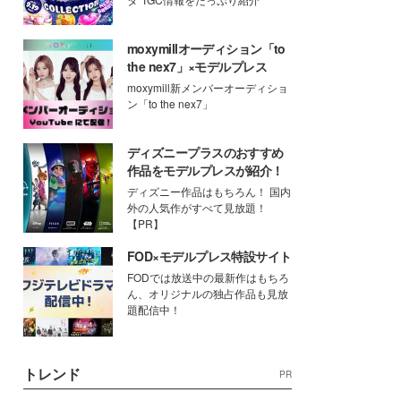
moxymillオーディション「to
the nex7」×モデルプレス
moxymill新メンバーオーディショ
ン「to the nex7」
ディズニープラスのおすすめ
作品をモデルプレスが紹介！
ディズニー作品はもちろん！ 国内
外の人気作がすべて見放題！
【PR】
FOD×モデルプレス特設サイト
FODでは放送中の最新作はもちろ
ん、オリジナルの独占作品も見放
題配信中！
トレンド
PR