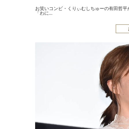
お笑いコンビ・くりぃむしちゅーの有田哲平
「わに...