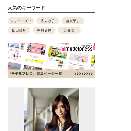
人気のキーワード
ジャニーズJr.
広末涼子
藤嶌果歩
飯田栞月
中村倫也
辻希美