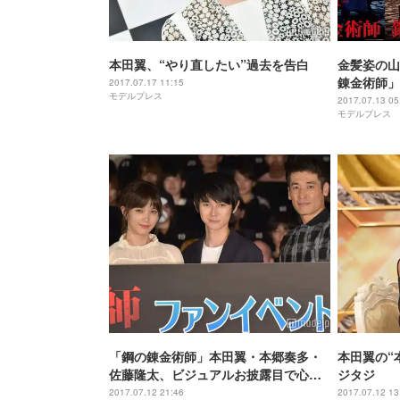
本田翼、“やり直したい”過去を告白
金髪姿の山
錬金術師」
2017.07.17 11:15
モデルプレス
カらメイン
2017.07.13 05
モデルプレス
解禁
「鋼の錬金術師」本田翼・本郷奏多・
本田翼の“
佐藤隆太、ビジュアルお披露目で心境
ジタジ
吐露「全てを出した」
2017.07.12 21:46
2017.07.12 13