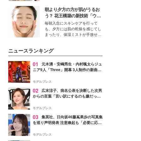
ーについて熱く語り合ってもらっ
を集めています。メイクやファッ
た。
朝より夕方の方が肌がうるお
ションの完成度を高めるベースと
して、“髪そのものの美しさ”に改
う？ 花王構築の新技術「ウォ
めて注目する人が増えている様
ーターキャプチャリングスキ
毎朝入念にスキンケアを行って
子。今回は、そんな憧れの艶やか
ン（捕水肌）」がスキンケア
も、夕方には肌の乾燥を感じてし
な髪を日常で叶える、美容好きの
の常識を変える予感
まったり、保湿ミストが手放せな
女性たちのヘアケア事情を紹介し
いという読者も多いのでは？そん
ます。
な美容の常識を大きく変える可能
ニュースランキング
性を秘めた、革新的な「Water
Capturing Skin（ウォーターキャ
プチャリングスキン：捕水肌）」
01
元木湧・安嶋秀生・内村颯太らジュ
技術を、花王が構築した。
ニア9人「Three」開幕 3人制作の新曲＆
手描きセットに込めた想い「もっと前に
進んで夢を掴みたい」【ゲネプロレポ】
モデルプレス
02
広末涼子、病名公表を決断した次男
からの言葉「言い訳にするのも嫌だっ
た」「言うべきか迷った」
モデルプレス
03
集英社、日向坂46藤嶌果歩の写真集
を巡り声明発表 注意喚起も「必要に応じ
て法的措置を含む対応を検討」
モデルプレス