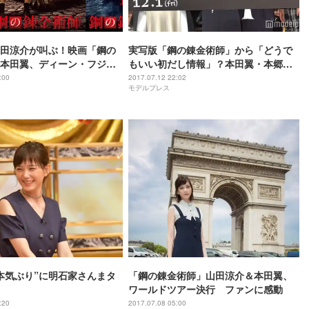
田涼介が叫ぶ！映画「鋼の
実写版「鋼の錬金術師」から「どうで
本田翼、ディーン・フジオ
もいい初だし情報」？本田翼・本郷奏
キャラクタービジュアルも
多・佐藤隆太がうっとり
:00
2017.07.12 22:02
モデルプレス
本気ぶり”に明石家さんまタ
「鋼の錬金術師」山田涼介＆本田翼、
ワールドツアー決行 ファンに感動
:20
2017.07.08 05:00