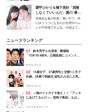
公開。モデルプレスでは、“大のミ
愛甲ひかり＆橋下美好「我慢
ニオン好き”という共通点を持つモ
デルの宮城舞と島村雄大の特別対
しなくていいんだ」夏の“暑さ
談をお届け！それぞれの視点か
対策”の新しい選択肢とは？
本格的な夏が到来！暑い中で、特
ら、今作ならではの魅力や予想外
にゆううつになるのが生理中のム
の感動をもたらす奥深いストーリ
レや不快感ですよね。今回はプラ
ーについて熱く語り合ってもらっ
イベートでも仲良しで旅行好きな
た。
モデル・愛甲ひかりさんと橋下美
ニュースランキング
好さんを迎えて本音で女子会トー
ク。猛暑のお出かけを快適に過ご
すヒントや、2人が感動した夏の
01
鈴木亮平ら出演者、劇場版
生理の新常識にも迫りました。
「TOKYO MER」公開延期にコメント
「現実のヒーローたちにチームMERから
最大の敬意とエールを」
モデルプレス
02
15歳女子、27歳男性と交際1ヶ月で
妊娠…36歳で孫誕生 波乱の人生に人気タ
レント思わずツッコミ「だいぶ危ねえ
よ！」
モデルプレス
03
＜俺のジャガイモ食え！＞「アンタ
にあげてるんだッ」恐怖で鳥肌…もはや
ストーカー？【第3話まんが】
ママスタ☆セレクト