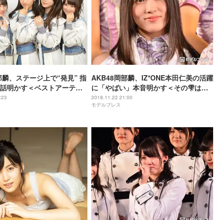
岡部麟、ステージ上で“発見” 指
AKB48岡部麟、IZ*ONE本田仁美の活躍
話明かす＜ベストアーティ
に「やばい」本音明かす＜その雫は、
8舞台裏取材＞
未来へと繋がる虹になる。＞
:23
2018.11.22 21:00
モデルプレス