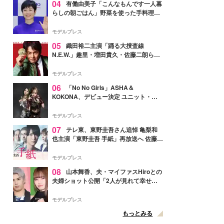
04
有働由美子「こんなもんです一人暮
らしの朝ごはん」野菜を使った手料理公
開「作ってみたい」「ヘルシーで美味し
そう」と反響
モデルプレス
05
織田裕二主演「踊る大捜査線
N.E.W.」趣里・増田貴久・佐藤二朗ら新
メンバー紹介映像解禁 各キャラクター象
徴する“謎のキーワード”も
モデルプレス
06
「No No Girls」ASHA＆
KOKONA、デビュー決定 ユニット・
TAKARAとしてセルフプロデュース楽曲
リリースへ
モデルプレス
07
テレ東、東野圭吾さん追悼 亀梨和
也主演「東野圭吾 手紙」再放送へ 佐藤隆
太・本田翼・中村倫也ら出演
モデルプレス
08
山本舞香、夫・マイファスHiroとの
夫婦ショット公開「2人が見れて幸せ」
「仲の良さが伝わってくる」と反響
モデルプレス
もっとみる