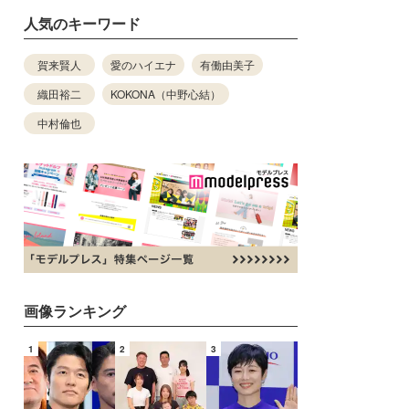
人気のキーワード
賀来賢人
愛のハイエナ
有働由美子
織田裕二
KOKONA（中野心結）
中村倫也
画像ランキング
1
2
3