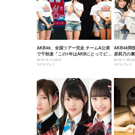
AKB48、全国ツアー完走 チームA公演
AKB48
で千秋楽「この1年はAKBにとってピン
原莉乃の裏
チのこともあった」
スト201
2019.12.10 22:51
2018.11.28 20
モデルプレス
モデルプレス