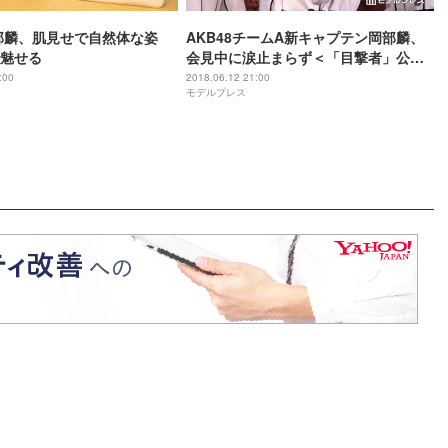
岡部麟、肌見せで自然体な姿
AKB48チームA新キャプテン岡部麟、
で魅せる
会見中に涙止まらず＜「目撃者」公演
＞
:00
2018.06.12 21:00
モデルプレス