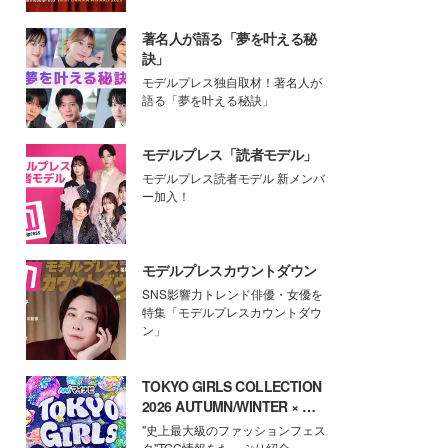
著名人が語る「夢を叶える秘
訣」
モデルプレス独自取材！著名人が
語る「夢を叶える秘訣」
モデルプレス「読者モデル」
モデルプレス読者モデル 新メンバ
ー加入！
モデルプレスカウントダウン
SNS影響力トレンド俳優・女優を
特集「モデルプレスカウントダウ
ン」
TOKYO GIRLS COLLECTION
2026 AUTUMN/WINTER × モ
デルプレス
"史上最大級のファッションフェス
タ"TGC情報をたっぷり紹介