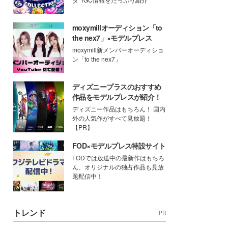
moxymillオーディション「to
the nex7」×モデルプレス
moxymill新メンバーオーディショ
ン「to the nex7」
ディズニープラスのおすすめ
作品をモデルプレスが紹介！
ディズニー作品はもちろん！ 国内
外の人気作がすべて見放題！
【PR】
FOD×モデルプレス特設サイト
FODでは放送中の最新作はもちろ
ん、オリジナルの独占作品も見放
題配信中！
トレンド
PR