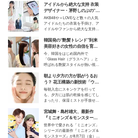
アイドルから絶大な支持 衣装
デザイナー・茅野しのぶの“可
愛い”を作る美学＜「シチズン
AKB48や＝LOVEなど数々の人気
クロスシー」インタビュー＞
アイドルたちの衣装を手掛け、ア
イドルやファンから絶大な支持を
得る、株式会社オサレカンパニー
韓国発の“艶髪トレンド”到来
取締役兼クリエイティブディレク
ター・茅野しのぶ。一人ひとりの
美容好きの女性の自信を育む
個性に寄り添い、魅力を引き出す
「ヘアケア事情」って？
今、韓国をはじめ国内外で
衣装作りは、多くの女性たちに勇
「Glass Hair（グラスヘア）」と
気と自信を与え続けている。
呼ばれる艶髪スタイルが熱い視線
を集めています。メイクやファッ
朝より夕方の方が肌がうるお
ションの完成度を高めるベースと
して、“髪そのものの美しさ”に改
う？ 花王構築の新技術「ウォ
めて注目する人が増えている様
ーターキャプチャリングスキ
毎朝入念にスキンケアを行って
子。今回は、そんな憧れの艶やか
ン（捕水肌）」がスキンケア
も、夕方には肌の乾燥を感じてし
な髪を日常で叶える、美容好きの
の常識を変える予感
まったり、保湿ミストが手放せな
女性たちのヘアケア事情を紹介し
いという読者も多いのでは？そん
ます。
宮城舞・島村雄大、最新作
な美容の常識を大きく変える可能
性を秘めた、革新的な「Water
『ミニオンズ＆モンスター
Capturing Skin（ウォーターキャ
ズ』の魅力熱弁 ハチャメチャ
世界中で愛される「ミニオンズ」
プチャリングスキン：捕水肌）」
だけじゃない“友情と絆”に感
シリーズの最新作『ミニオンズ＆
技術を、花王が構築した。
動
モンスターズ』が8月7日（金）に