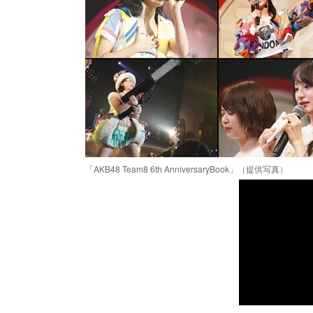
「AKB48 Team8 6th AnniversaryBook」（提供写真）