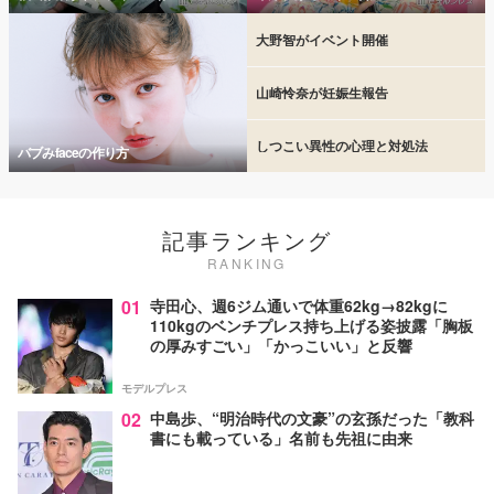
大野智がイベント開催
山崎怜奈が妊娠生報告
しつこい異性の心理と対処法
バブみfaceの作り方
記事ランキング
RANKING
01
寺田心、週6ジム通いで体重62kg→82kgに
110kgのベンチプレス持ち上げる姿披露「胸板
の厚みすごい」「かっこいい」と反響
モデルプレス
02
中島歩、“明治時代の文豪”の玄孫だった「教科
書にも載っている」名前も先祖に由来