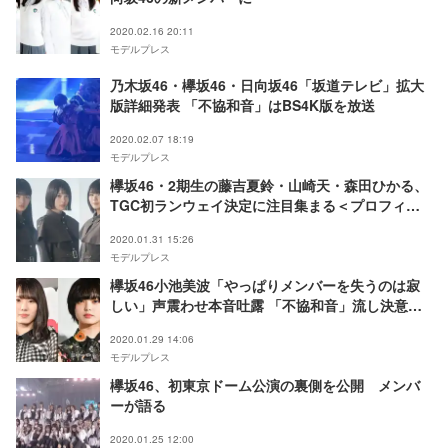
2020.02.16 20:11
モデルプレス
乃木坂46・欅坂46・日向坂46「坂道テレビ」拡大
版詳細発表 「不協和音」はBS4K版を放送
2020.02.07 18:19
モデルプレス
欅坂46・2期生の藤吉夏鈴・山崎天・森田ひかる、
TGC初ランウェイ決定に注目集まる＜プロフィー
ル＞
2020.01.31 15:26
モデルプレス
欅坂46小池美波「やっぱりメンバーを失うのは寂
しい」声震わせ本音吐露 「不協和音」流し決意語
る
2020.01.29 14:06
モデルプレス
欅坂46、初東京ドーム公演の裏側を公開 メンバ
ーが語る
2020.01.25 12:00