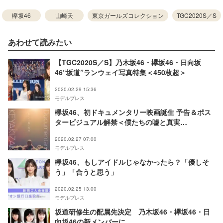
欅坂46
山崎天
東京ガールズコレクション
TGC2020S／S
あわせて読みたい
【TGC2020S／S】乃木坂46・欅坂46・日向坂
46“坂道”ランウェイ写真特集＜450枚超＞
2020.02.29 15:36
モデルプレス
欅坂46、初ドキュメンタリー映画誕生 予告＆ポス
タービジュアル解禁＜僕たちの嘘と真実
Documentary of 欅坂46＞
2020.02.27 07:00
モデルプレス
欅坂46、もしアイドルじゃなかったら？「優しそ
う」「合うと思う」
2020.02.25 13:00
モデルプレス
坂道研修生の配属先決定 乃木坂46・欅坂46・日
向坂46の新メンバーに