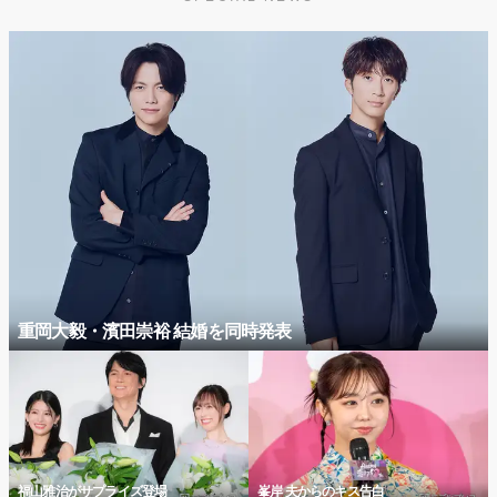
重岡大毅・濱田崇裕 結婚を同時発表
福山雅治がサプライズ登場
峯岸 夫からのキス告白