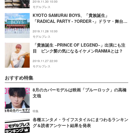
2019.11.30 10:00
モデルプレス
KYOTO SAMURAI BOYS、「貴族誕生」
「RADICAL PARTY - 7ORDER -」ドラマ・舞台出
演が続々決定
2019.11.28 10:00
モデルプレス
「貴族誕生 −PRINCE OF LEGEND−」出演にも注
目 ピンク髪の気になるイケメンRANMAとは？
2019.11.27 22:00
モデルプレス
おすすめ特集
8月のカバーモデルは映画「ブルーロック」の高橋
文哉
特集
各種エンタメ・ライフスタイルにまつわるランキン
グ＆読者アンケート結果を発表