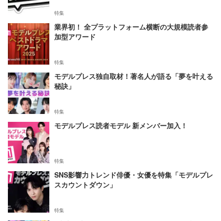
特集
業界初！ 全プラットフォーム横断の大規模読者参
加型アワード
特集
モデルプレス独自取材！著名人が語る「夢を叶える
秘訣」
特集
モデルプレス読者モデル 新メンバー加入！
特集
SNS影響力トレンド俳優・女優を特集「モデルプレ
スカウントダウン」
特集