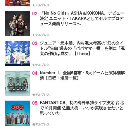
モデルプレス
02
「No No Girls」ASHA＆KOKONA、デビュー
決定 ユニット・TAKARAとしてセルフプロデ
ュース楽曲リリースへ
モデルプレス
03
ジュニア・元木湧、内村颯太考案の“幻のタイ
トル”告白 過去の「パパママ一番」を例に「颯
太の作戦は成功」【Three】
モデルプレス
04
Number_i、全国5都市・5大ドーム公演詳細解
禁【日程・場所一覧】
モデルプレス
05
FANTASTICS、初の海外単独ライブ決定 台北
で10月開催 佐藤大樹「いつか実現させたいと
思っていた」
モデルプレス