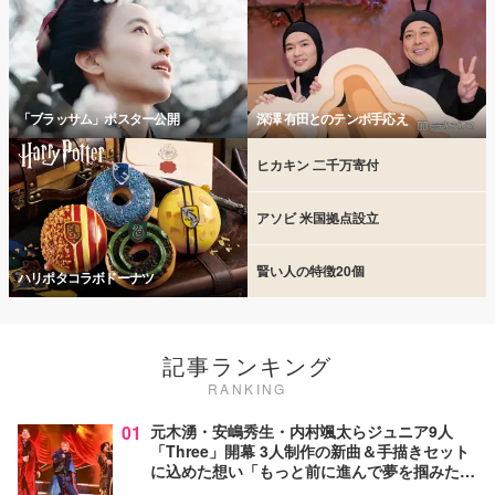
「ブラッサム」ポスター公開
深澤 有田とのテンポ手応え
ヒカキン 二千万寄付
アソビ 米国拠点設立
賢い人の特徴20個
ハリポタコラボドーナツ
記事ランキング
RANKING
01
元木湧・安嶋秀生・内村颯太らジュニア9人
「Three」開幕 3人制作の新曲＆手描きセット
に込めた想い「もっと前に進んで夢を掴みた
い」【ゲネプロレポ】