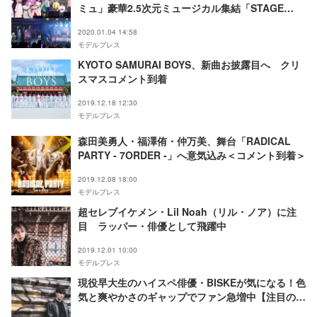
ミュ」豪華2.5次元ミュージカル集結「STAGE
FES」で圧巻ステージ
2020.01.04 14:58
モデルプレス
KYOTO SAMURAI BOYS、新曲お披露目へ クリ
スマスコメント到着
2019.12.18 12:30
モデルプレス
森田美勇人・福澤侑・仲万美、舞台「RADICAL
PARTY - 7ORDER -」へ意気込み＜コメント到着＞
2019.12.08 18:00
モデルプレス
超セレブイケメン・Lil Noah（リル・ノア）に注
目 ラッパー・俳優として飛躍中
2019.12.01 10:00
モデルプレス
現役早大生のハイスペ俳優・BISKEが気になる！色
気と爽やかさのギャップでファン急増中【注目の人
物】