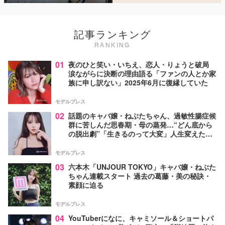
記事ランキング
RANKING
01
夜のひと笑い・いちえ、恋人・りょうと破局
涙ながらに決断の理由語る「ファンの人とか家
族に申し訳ない」2025年6月に復縁していた
モデルプレス
02
話題のキャバ嬢・ねぶたちゃん、過敏性腸症候
群に苦しんだ思春期・母の蒸発…“どん底から
の脱出劇”「生きるのって大変」人生変えた言
葉とは【インタビュー連載Vol.1】
モデルプレス
03
六本木「UNJOUR TOKYO」キャバ嬢・ねぶた
ちゃん連載スタート 過去の葛藤・美の秘訣・
素顔に迫る
モデルプレス
04
YouTuberになに、キャミソール＆ショートパ