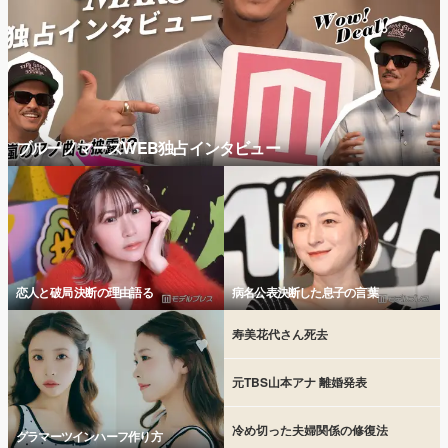
ブルーノマーズWEB独占インタビュー
恋人と破局 決断の理由語る
病名公表決断した息子の言葉
寿美花代さん死去
元TBS山本アナ 離婚発表
冷め切った夫婦関係の修復法
グラマーツインハーフ作り方