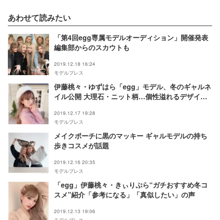
あわせて読みたい
「第4回egg専属モデルオーディション」開催発表
編集部からのスカウトも
2019.12.18 16:24
モデルプレス
伊藤桃々・ゆずはら「egg」モデル、冬のギャルネ
イル公開 大理石・ニット柄…個性溢れるデザイン
が話題
2019.12.17 19:28
モデルプレス
メイクポーチに黒のマッキー ギャルモデルの持ち
歩きコスメが話題
2019.12.16 20:35
モデルプレス
「egg」伊藤桃々・きぃりぷら“ガチおすすめ冬コ
スメ”紹介「参考になる」「真似したい」の声
2019.12.13 19:06
モデルプレス