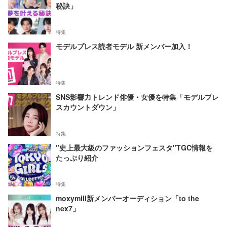
秘訣」
特集
モデルプレス読者モデル 新メンバー加入！
特集
SNS影響力トレンド俳優・女優を特集「モデルプレ
スカウントダウン」
特集
"史上最大級のファッションフェスタ"TGC情報を
たっぷり紹介
特集
moxymill新メンバーオーディション「to the
nex7」