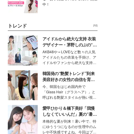
中！
トレンド
PR
アイドルから絶大な支持 衣装
デザイナー・茅野しのぶの“可
愛い”を作る美学＜「シチズン
AKB48や＝LOVEなど数々の人気
クロスシー」インタビュー＞
アイドルたちの衣装を手掛け、ア
イドルやファンから絶大な支持を
得る、株式会社オサレカンパニー
韓国発の“艶髪トレンド”到来
取締役兼クリエイティブディレク
ター・茅野しのぶ。一人ひとりの
美容好きの女性の自信を育む
個性に寄り添い、魅力を引き出す
「ヘアケア事情」って？
今、韓国をはじめ国内外で
衣装作りは、多くの女性たちに勇
「Glass Hair（グラスヘア）」と
気と自信を与え続けている。
呼ばれる艶髪スタイルが熱い視線
を集めています。メイクやファッ
愛甲ひかり＆橋下美好「我慢
ションの完成度を高めるベースと
して、“髪そのものの美しさ”に改
しなくていいんだ」夏の“暑さ
めて注目する人が増えている様
対策”の新しい選択肢とは？
本格的な夏が到来！暑い中で、特
子。今回は、そんな憧れの艶やか
にゆううつになるのが生理中のム
な髪を日常で叶える、美容好きの
レや不快感ですよね。今回はプラ