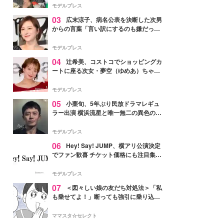
「かっこいい」と反響
モデルプレス
03
広末涼子、病名公表を決断した次男
からの言葉「言い訳にするのも嫌だっ
た」「言うべきか迷った」
モデルプレス
04
辻希美、コストコでショッピングカ
ートに座る次女・夢空（ゆめあ）ちゃん
の姿公開「乗りこなしてる感じが可愛す
ぎ」「成長を感じる」の声
モデルプレス
05
小栗旬、5年ぶり民放ドラマレギュ
ラー出演 横浜流星と唯一無二の異色のバ
ディで初共演【LOST10】
モデルプレス
06
Hey! Say! JUMP、横アリ公演決定
でファン歓喜 チケット価格にも注目集ま
る「激アツ」「平成に戻ったみたい」
モデルプレス
07
＜図々しい娘の友だち対処法＞「私
も乗せてよ！」断っても強引に乗り込ん
でくる友だち【第1話まんが】
ママスタ☆セレクト