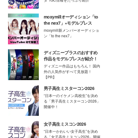
moxymillオーディション「to
the nex7」×モデルプレス
moxymill新メンバーオーディショ
ン「to the nex7」
ディズニープラスのおすすめ
作品をモデルプレスが紹介！
ディズニー作品はもちろん！ 国内
外の人気作がすべて見放題！
【PR】
男子高生ミスターコン2026
“日本一のイケメン高校生”を決め
る「男子高生ミスターコン2026」
開催中！
女子高生ミスコン2026
“日本一かわいい女子高生”を決め
る「女子高生ミスコン2026」開催