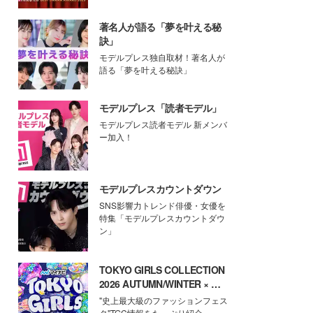
著名人が語る「夢を叶える秘
訣」
モデルプレス独自取材！著名人が
語る「夢を叶える秘訣」
モデルプレス「読者モデル」
モデルプレス読者モデル 新メンバ
ー加入！
モデルプレスカウントダウン
SNS影響力トレンド俳優・女優を
特集「モデルプレスカウントダウ
ン」
TOKYO GIRLS COLLECTION
2026 AUTUMN/WINTER × モ
デルプレス
"史上最大級のファッションフェス
タ"TGC情報をたっぷり紹介