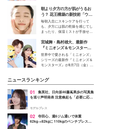
女性たちのヘアケア事情を紹介し
イベートでも仲良しで旅行好きな
ます。
朝より夕方の方が肌がうるお
モデル・愛甲ひかりさんと橋下美
好さんを迎えて本音で女子会トー
う？ 花王構築の新技術「ウォ
ク。猛暑のお出かけを快適に過ご
ーターキャプチャリングスキ
毎朝入念にスキンケアを行って
すヒントや、2人が感動した夏の
ン（捕水肌）」がスキンケア
も、夕方には肌の乾燥を感じてし
生理の新常識にも迫りました。
の常識を変える予感
まったり、保湿ミストが手放せな
いという読者も多いのでは？そん
宮城舞・島村雄大、最新作
な美容の常識を大きく変える可能
性を秘めた、革新的な「Water
『ミニオンズ＆モンスター
Capturing Skin（ウォーターキャ
ズ』の魅力熱弁 ハチャメチャ
世界中で愛される「ミニオンズ」
プチャリングスキン：捕水肌）」
だけじゃない“友情と絆”に感
シリーズの最新作『ミニオンズ＆
技術を、花王が構築した。
動
モンスターズ』が8月7日（金）に
公開。モデルプレスでは、“大のミ
ニオン好き”という共通点を持つモ
ニュースランキング
デルの宮城舞と島村雄大の特別対
談をお届け！それぞれの視点か
ら、今作ならではの魅力や予想外
01
集英社、日向坂46藤嶌果歩の写真集
の感動をもたらす奥深いストーリ
を巡り声明発表 注意喚起も「必要に応じ
ーについて熱く語り合ってもらっ
て法的措置を含む対応を検討」
た。
モデルプレス
02
寺田心、週6ジム通いで体重
62kg→82kgに 110kgのベンチプレス持
ち上げる姿披露「胸板の厚みすごい」