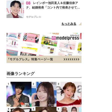
08
レインボー池田直人＆佐藤佳奈ア
ナ、結婚発表「コント内で発表させてい
ただきました」読売テレビ退社は生活拠
点変更のため
モデルプレス
もっとみる
画像ランキング
1
2
3
4
5
6