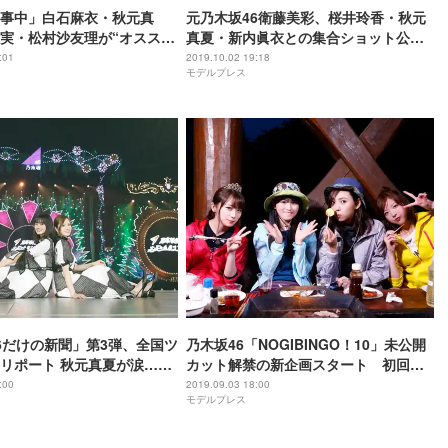
事中」白石麻衣・秋元真
元乃木坂46衛藤美彩、桜井玲香・秋元
実・松村沙友理が“オススメ
真夏・新内眞衣との集合ショット公開
ト
「エモい」「尊い」の声
:01
2019.10.02 19:18
モデルプレス
6だけの新聞」第3弾、全国ツ
乃木坂46「NOGIBINGO！10」未公開
リポート 秋元真夏が涙…白
カット解禁の新企画スタート 初回は
藤さくらの初対談も
秋元真夏らのBBQショット
:00
2019.09.03 18:00
モデルプレス