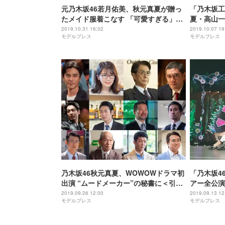
元乃木坂46若月佑美、秋元真夏が贈っ
「乃木坂工
たメイド服着こなす 「可愛すぎる」
夏・高山一
「ドキッとした」とファン歓喜
回”セレク
2019.10.31 16:02
2019.10.07 19
モデルプレス
モデルプレス
乃木坂46秋元真夏、WOWOWドラマ初
「乃木坂4
出演 “ムードメーカー”の秘書に＜引き
アー全公演
抜き屋～ヘッドハンターの流儀～＞
石麻衣＆遠
2019.09.26 12:00
2019.09.13 12
モデルプレス
モデルプレス