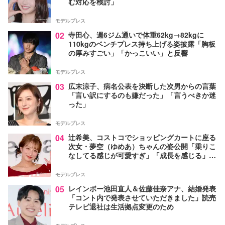
む対応を検討」
モデルプレス
02
寺田心、週6ジム通いで体重62kg→82kgに
110kgのベンチプレス持ち上げる姿披露「胸板
の厚みすごい」「かっこいい」と反響
モデルプレス
03
広末涼子、病名公表を決断した次男からの言葉
「言い訳にするのも嫌だった」「言うべきか迷
った」
モデルプレス
04
辻希美、コストコでショッピングカートに座る
次女・夢空（ゆめあ）ちゃんの姿公開「乗りこ
なしてる感じが可愛すぎ」「成長を感じる」の
声
モデルプレス
05
レインボー池田直人＆佐藤佳奈アナ、結婚発表
「コント内で発表させていただきました」読売
テレビ退社は生活拠点変更のため