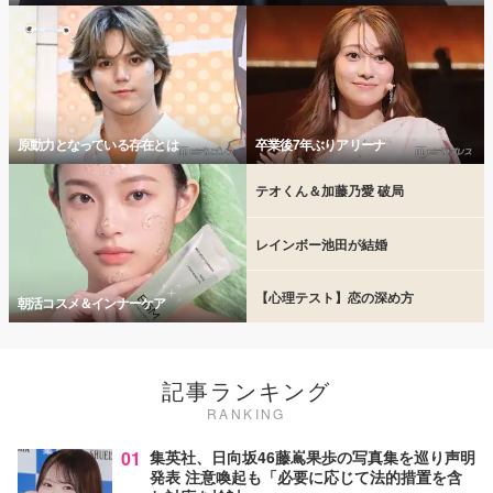
原動力となっている存在とは
卒業後7年ぶりアリーナ
テオくん＆加藤乃愛 破局
レインボー池田が結婚
【心理テスト】恋の深め方
朝活コスメ＆インナーケア
記事ランキング
RANKING
01
集英社、日向坂46藤嶌果歩の写真集を巡り声明
発表 注意喚起も「必要に応じて法的措置を含