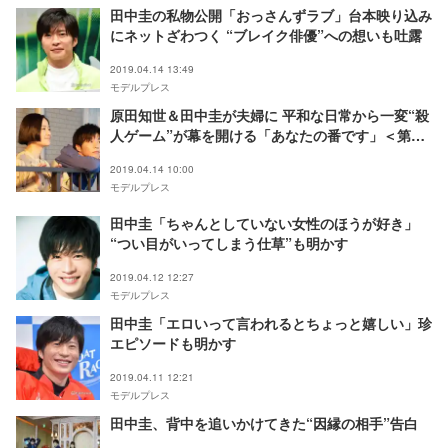
田中圭の私物公開「おっさんずラブ」台本映り込み
にネットざわつく “ブレイク俳優”への想いも吐露
2019.04.14 13:49
モデルプレス
原田知世＆田中圭が夫婦に 平和な日常から一変“殺
人ゲーム”が幕を開ける「あなたの番です」＜第1
話あらすじ＞
2019.04.14 10:00
モデルプレス
田中圭「ちゃんとしていない女性のほうが好き」
“つい目がいってしまう仕草”も明かす
2019.04.12 12:27
モデルプレス
田中圭「エロいって言われるとちょっと嬉しい」珍
エピソードも明かす
2019.04.11 12:21
モデルプレス
田中圭、背中を追いかけてきた“因縁の相手”告白