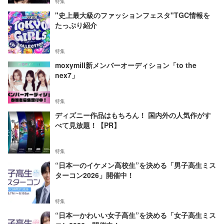
特集
"史上最大級のファッションフェスタ"TGC情報を
たっぷり紹介
特集
moxymill新メンバーオーディション「to the
nex7」
特集
ディズニー作品はもちろん！ 国内外の人気作がす
べて見放題！【PR】
特集
“日本一のイケメン高校生”を決める「男子高生ミス
ターコン2026」開催中！
特集
“日本一かわいい女子高生”を決める「女子高生ミス