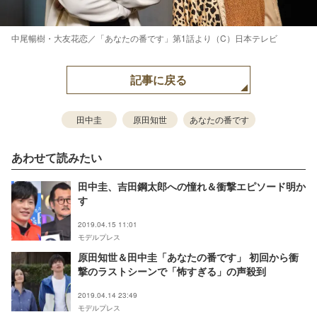
中尾暢樹・大友花恋／「あなたの番です」第1話より（C）日本テレビ
記事に戻る
田中圭
原田知世
あなたの番です
あわせて読みたい
田中圭、吉田鋼太郎への憧れ＆衝撃エピソード明か
す
2019.04.15 11:01
モデルプレス
原田知世＆田中圭「あなたの番です」 初回から衝
撃のラストシーンで「怖すぎる」の声殺到
2019.04.14 23:49
モデルプレス