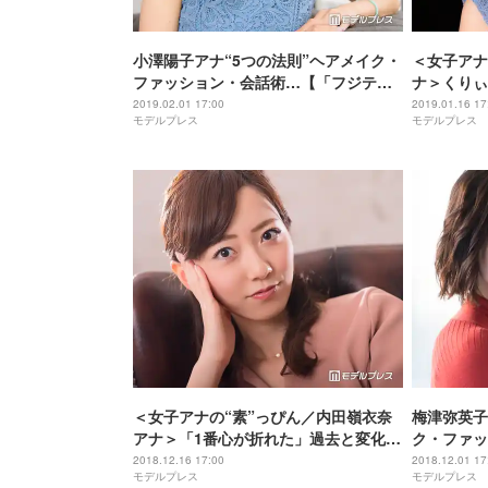
小澤陽子アナ“5つの法則”ヘアメイク・
＜女子アナ
ファッション・会話術…【「フジテレ
ナ＞くりぃ
ビ×モデルプレス」女性アナウンサー連
で成長「何
2019.02.01 17:00
2019.01.16 17
モデルプレス
モデルプレス
載】
だ」新人時
テレビ×モ
ー連載】
＜女子アナの“素”っぴん／内田嶺衣奈
梅津弥英子
アナ＞「1番心が折れた」過去と変化…
ク・ファッ
乗り越えた“言葉”とは【「フジテレビ×
テレビ×モ
2018.12.16 17:00
2018.12.01 17
モデルプレス
モデルプレス
モデルプレス」女性アナウンサー連
ー連載】