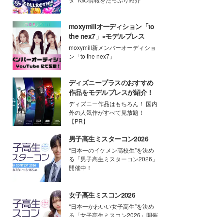
moxymillオーディション「to
the nex7」×モデルプレス
moxymill新メンバーオーディショ
ン「to the nex7」
ディズニープラスのおすすめ
作品をモデルプレスが紹介！
ディズニー作品はもちろん！ 国内
外の人気作がすべて見放題！
【PR】
男子高生ミスターコン2026
“日本一のイケメン高校生”を決め
る「男子高生ミスターコン2026」
開催中！
女子高生ミスコン2026
“日本一かわいい女子高生”を決め
る「女子高生ミスコン2026」開催