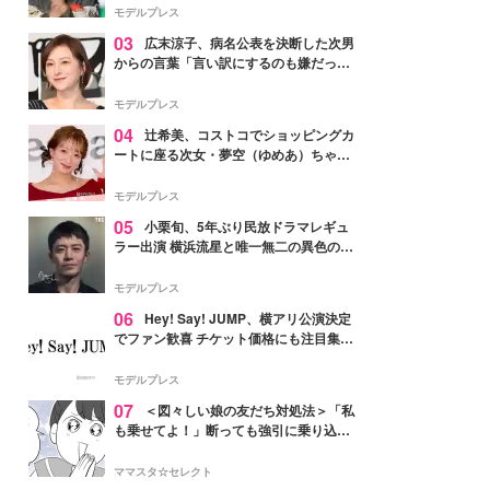
「かっこいい」と反響
モデルプレス
03
広末涼子、病名公表を決断した次男
からの言葉「言い訳にするのも嫌だっ
た」「言うべきか迷った」
モデルプレス
04
辻希美、コストコでショッピングカ
ートに座る次女・夢空（ゆめあ）ちゃん
の姿公開「乗りこなしてる感じが可愛す
ぎ」「成長を感じる」の声
モデルプレス
05
小栗旬、5年ぶり民放ドラマレギュ
ラー出演 横浜流星と唯一無二の異色のバ
ディで初共演【LOST10】
モデルプレス
06
Hey! Say! JUMP、横アリ公演決定
でファン歓喜 チケット価格にも注目集ま
る「激アツ」「平成に戻ったみたい」
モデルプレス
07
＜図々しい娘の友だち対処法＞「私
も乗せてよ！」断っても強引に乗り込ん
でくる友だち【第1話まんが】
ママスタ☆セレクト