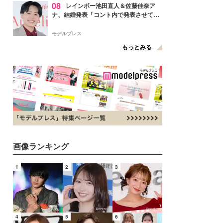
08
レインボー池田直人＆佐藤佳奈ア
ナ、結婚発表「コント内で発表させてい
ただきました」読売テレビ退社は生活拠
点変更のため
モデルプレス
もっとみる
画像ランキング
1
2
3
4
5
6