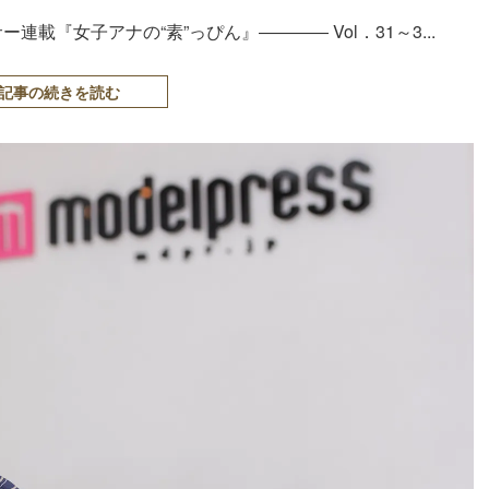
載『女子アナの“素”っぴん』―――― Vol．31～3...
記事の続きを読む