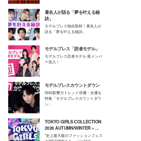
著名人が語る「夢を叶える秘
訣」
モデルプレス独自取材！著名人が
語る「夢を叶える秘訣」
モデルプレス「読者モデル」
モデルプレス読者モデル 新メンバ
ー加入！
モデルプレスカウントダウン
SNS影響力トレンド俳優・女優を
特集「モデルプレスカウントダウ
ン」
TOKYO GIRLS COLLECTION
2026 AUTUMN/WINTER × モ
デルプレス
"史上最大級のファッションフェス
タ"TGC情報をたっぷり紹介