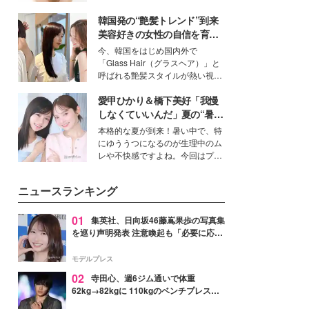
ーについて熱く語り合ってもらっ
いという読者も多いのでは？そん
た。
韓国発の“艶髪トレンド”到来
な美容の常識を大きく変える可能
性を秘めた、革新的な「Water
美容好きの女性の自信を育む
Capturing Skin（ウォーターキャ
「ヘアケア事情」って？
今、韓国をはじめ国内外で
プチャリングスキン：捕水肌）」
「Glass Hair（グラスヘア）」と
技術を、花王が構築した。
呼ばれる艶髪スタイルが熱い視線
を集めています。メイクやファッ
愛甲ひかり＆橋下美好「我慢
ションの完成度を高めるベースと
して、“髪そのものの美しさ”に改
しなくていいんだ」夏の“暑さ
めて注目する人が増えている様
対策”の新しい選択肢とは？
本格的な夏が到来！暑い中で、特
子。今回は、そんな憧れの艶やか
にゆううつになるのが生理中のム
な髪を日常で叶える、美容好きの
レや不快感ですよね。今回はプラ
女性たちのヘアケア事情を紹介し
イベートでも仲良しで旅行好きな
ます。
モデル・愛甲ひかりさんと橋下美
ニュースランキング
好さんを迎えて本音で女子会トー
ク。猛暑のお出かけを快適に過ご
すヒントや、2人が感動した夏の
01
集英社、日向坂46藤嶌果歩の写真集
生理の新常識にも迫りました。
を巡り声明発表 注意喚起も「必要に応じ
て法的措置を含む対応を検討」
モデルプレス
02
寺田心、週6ジム通いで体重
62kg→82kgに 110kgのベンチプレス持
ち上げる姿披露「胸板の厚みすごい」