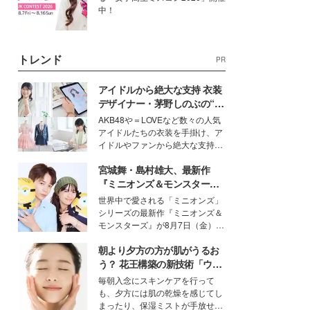
中！
トレンド
PR
アイドルから絶大な支持 衣装
デザイナー・茅野しのぶの“可
愛い”を作る美学＜「シチズン
AKB48や＝LOVEなど数々の人気
クロスシー」インタビュー＞
アイドルたちの衣装を手掛け、ア
イドルやファンから絶大な支持を
得る、株式会社オサレカンパニー
宮城舞・島村雄大、最新作
取締役兼クリエイティブディレク
ター・茅野しのぶ。一人ひとりの
『ミニオンズ＆モンスター
個性に寄り添い、魅力を引き出す
ズ』の魅力熱弁 ハチャメチャ
世界中で愛される「ミニオンズ」
衣装作りは、多くの女性たちに勇
だけじゃない“友情と絆”に感
シリーズの最新作『ミニオンズ＆
気と自信を与え続けている。
動
モンスターズ』が8月7日（金）に
公開。モデルプレスでは、“大のミ
朝より夕方の方が肌がうるお
ニオン好き”という共通点を持つモ
デルの宮城舞と島村雄大の特別対
う？ 花王構築の新技術「ウォ
談をお届け！それぞれの視点か
ーターキャプチャリングスキ
毎朝入念にスキンケアを行って
ら、今作ならではの魅力や予想外
ン（捕水肌）」がスキンケア
も、夕方には肌の乾燥を感じてし
の感動をもたらす奥深いストーリ
の常識を変える予感
まったり、保湿ミストが手放せな