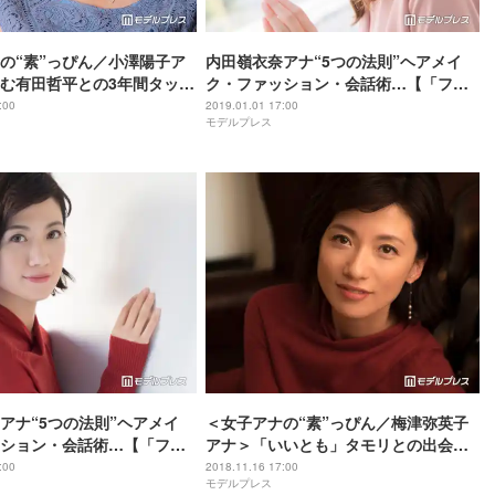
の“素”っぴん／小澤陽子ア
内田嶺衣奈アナ“5つの法則”ヘアメイ
む有田哲平との3年間タッグ
ク・ファッション・会話術…【「フジ
もできずすごく落ち込ん
テレビ×モデルプレス」女性アナウンサ
:00
2019.01.01 17:00
モデルプレス
代…今後の夢は？【「フジ
ー連載】
デルプレス」女性アナウンサ
アナ“5つの法則”ヘアメイ
＜女子アナの“素”っぴん／梅津弥英子
ション・会話術…【「フジ
アナ＞「いいとも」タモリとの出会い
デルプレス」女性アナウンサ
が転機に 結婚・出産後の仕事に変化
:00
2018.11.16 17:00
モデルプレス
【「フジテレビ×モデルプレス」女性ア