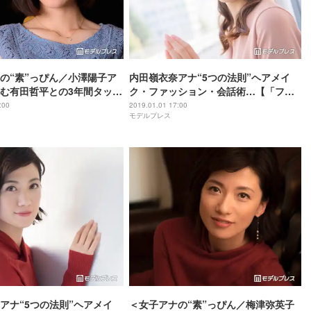
の“素”っぴん／小澤陽子ア
内田嶺衣奈アナ“5つの法則”ヘアメイ
む有田哲平との3年間タッグ
ク・ファッション・会話術…【「フジ
もできずすごく落ち込ん
テレビ×モデルプレス」女性アナウンサ
:00
2019.01.01 17:00
モデルプレス
代…今後の夢は？【「フジ
ー連載】
デルプレス」女性アナウンサ
アナ“5つの法則”ヘアメイ
＜女子アナの“素”っぴん／梅津弥英子