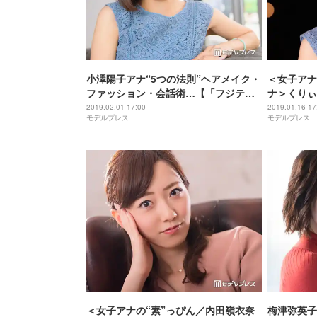
小澤陽子アナ“5つの法則”ヘアメイク・
＜女子アナ
ファッション・会話術…【「フジテレ
ナ＞くりぃ
ビ×モデルプレス」女性アナウンサー連
で成長「何
2019.02.01 17:00
2019.01.16 17
モデルプレス
モデルプレス
載】
だ」新人時
テレビ×モ
ー連載】
＜女子アナの“素”っぴん／内田嶺衣奈
梅津弥英子