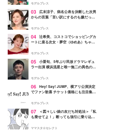
「かっこいい」と反響
モデルプレス
03
広末涼子、病名公表を決断した次男
からの言葉「言い訳にするのも嫌だっ
た」「言うべきか迷った」
モデルプレス
04
辻希美、コストコでショッピングカ
ートに座る次女・夢空（ゆめあ）ちゃん
の姿公開「乗りこなしてる感じが可愛す
ぎ」「成長を感じる」の声
モデルプレス
05
小栗旬、5年ぶり民放ドラマレギュ
ラー出演 横浜流星と唯一無二の異色のバ
ディで初共演【LOST10】
モデルプレス
06
Hey! Say! JUMP、横アリ公演決定
でファン歓喜 チケット価格にも注目集ま
る「激アツ」「平成に戻ったみたい」
モデルプレス
07
＜図々しい娘の友だち対処法＞「私
も乗せてよ！」断っても強引に乗り込ん
でくる友だち【第1話まんが】
ママスタ☆セレクト