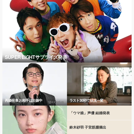
SUPER EIGHTサプライズ発表
再婚発表 お相手は妊娠中
ラスト30秒で状況一変
「ウマ娘」声優 結婚発表
鈴木砂羽 子宮筋腫摘出