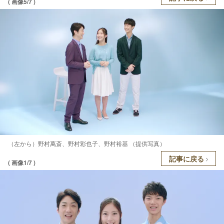
( 画像5/7 )
（左から）野村萬斎、野村彩也子、野村裕基 （提供写真）
記事に戻る
( 画像1/7 )