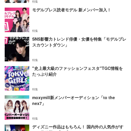
特集
モデルプレス読者モデル 新メンバー加入！
特集
SNS影響力トレンド俳優・女優を特集「モデルプレ
スカウントダウン」
特集
"史上最大級のファッションフェスタ"TGC情報を
たっぷり紹介
特集
moxymill新メンバーオーディション「to the
nex7」
特集
ディズニー作品はもちろん！ 国内外の人気作がす