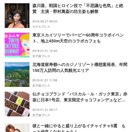
森川葵、戦国ヒロイン役で「不思議な色気」と絶
賛 主演・野村萬斎の坊主姿も解禁
2016.06.27 06:00
モデルプレス
東京スカイツリーでバービー60周年コラボイベン
ト、地上450m天空のコラボカフェも
2019.01.21 12:42
女子旅プレス
北海道留寿都へのカジノリゾート構想案発表、年間
150万人訪問の人気観光エリア
2019.01.21 11:58
女子旅プレス
仏チョコブランド「パスカル・ル・ガック東京」赤
坂に日本1号店、東京限定チョコフォンデュなど提
供
2019.01.21 09:17
女子旅プレス
彼と一緒にやると盛り上がるイチャイチャ5選 も
っと仲良くなれちゃう！