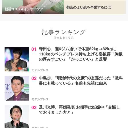
都合のよい恋を卒業するには
朝活コスメ＆インナーケア
記事ランキング
RANKING
01
寺田心、週6ジム通いで体重62kg→82kgに
110kgのベンチプレス持ち上げる姿披露「胸板
の厚みすごい」「かっこいい」と反響
モデルプレス
02
中島歩、“明治時代の文豪”の玄孫だった「教科
書にも載っている」名前も先祖に由来
モデルプレス
03
及川光博、再婚発表 お相手は妊娠中「交際し
ておりました方と」