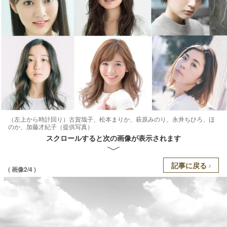
（左上から時計回り）古賀哉子、松本まりか、萩原みのり、永井ちひろ、ほ
のか、加藤才紀子（提供写真）
スクロールすると次の画像が表示されます
記事に戻る
( 画像2/4 )