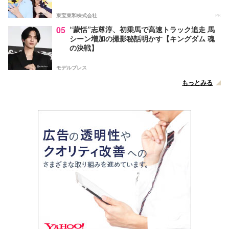
東宝東和株式会社
PR
05
“蒙恬”志尊淳、初乗馬で高速トラック追走 馬
シーン増加の撮影秘話明かす【キングダム 魂
の決戦】
モデルプレス
もっとみる