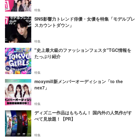
特集
SNS影響力トレンド俳優・女優を特集「モデルプレ
スカウントダウン」
特集
"史上最大級のファッションフェスタ"TGC情報を
たっぷり紹介
特集
moxymill新メンバーオーディション「to the
nex7」
特集
ディズニー作品はもちろん！ 国内外の人気作がす
べて見放題！【PR】
特集