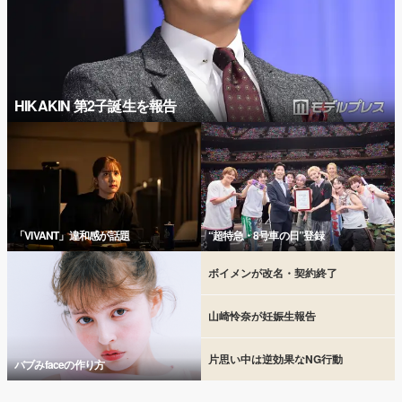
HIKAKIN 第2子誕生を報告
「VIVANT」違和感が話題
“超特急・8号車の日”登録
ボイメンが改名・契約終了
山崎怜奈が妊娠生報告
片思い中は逆効果なNG行動
バブみfaceの作り方