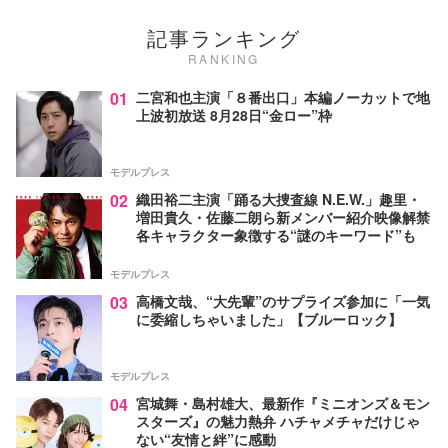
記事ランキング
RANKING
01
二宮和也主演「８番出口」本編ノーカットで地
上波初放送 8月28日“金ロー”枠
モデルプレス
02
織田裕二主演「踊る大捜査線 N.E.W.」趣里・
増田貴久・佐藤二朗ら新メンバー紹介映像解禁
各キャラクター象徴する“謎のキーワード”も
モデルプレス
03
高橋文哉、“大先輩”のサプライズ参加に「一気
に委縮しちゃいました」【ブルーロック】
モデルプレス
04
宮城舞・島村雄大、最新作『ミニオンズ＆モン
スターズ』の魅力熱弁 ハチャメチャだけじゃ
ない“友情と絆”に感動