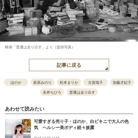
映画「普通は走り出す」より（提供写真）
記事に戻る
ほのか
萩原みのり
松本まりか
古賀哉子
加藤才紀子
永井ちひろ
普通は走り出す
あわせて読みたい
可愛すぎる売り子・ほのか、白ビキニで大人の色
気 ヘルシー美ボディ続々披露
2018.10.02 14:56