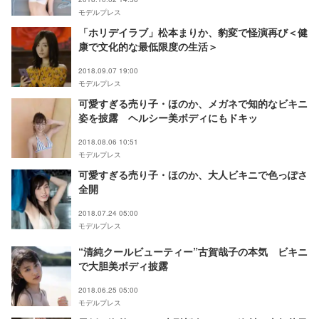
モデルプレス
「ホリデイラブ」松本まりか、豹変で怪演再び＜健
康で文化的な最低限度の生活＞
2018.09.07 19:00
モデルプレス
可愛すぎる売り子・ほのか、メガネで知的なビキニ
姿を披露 ヘルシー美ボディにもドキッ
2018.08.06 10:51
モデルプレス
可愛すぎる売り子・ほのか、大人ビキニで色っぽさ
全開
2018.07.24 05:00
モデルプレス
“清純クールビューティー”古賀哉子の本気 ビキニ
で大胆美ボディ披露
2018.06.25 05:00
モデルプレス