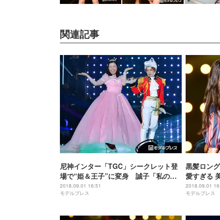
関連記事
尼神インター「TGC」シークレット登
黒髪ロング復
場で“姫＆王子”に変身 誠子「私の居
愛すぎる 美
場所ってここやったんや」＜
W＞
2018.09.01 16:51
2018.09.01 16
モデルプレス
モデルプレス
TGC2018A／W＞