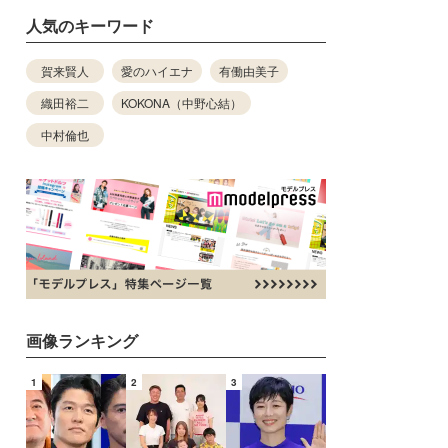
人気のキーワード
賀来賢人
愛のハイエナ
有働由美子
織田裕二
KOKONA（中野心結）
中村倫也
画像ランキング
1
2
3