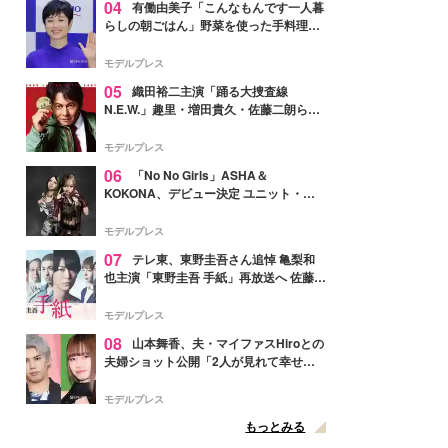
04
有働由美子「こんなもんです一人暮
らしの朝ごはん」野菜を使った手料理公
開「作ってみたい」「ヘルシーで美味し
そう」と反響
モデルプレス
05
織田裕二主演「踊る大捜査線
N.E.W.」趣里・増田貴久・佐藤二朗ら新
メンバー紹介映像解禁 各キャラクター象
徴する“謎のキーワード”も
モデルプレス
06
「No No Girls」ASHA＆
KOKONA、デビュー決定 ユニット・
TAKARAとしてセルフプロデュース楽曲
リリースへ
モデルプレス
07
テレ東、東野圭吾さん追悼 亀梨和
也主演「東野圭吾 手紙」再放送へ 佐藤隆
太・本田翼・中村倫也ら出演
モデルプレス
08
山本舞香、夫・マイファスHiroとの
夫婦ショット公開「2人が見れて幸せ」
「仲の良さが伝わってくる」と反響
モデルプレス
もっとみる