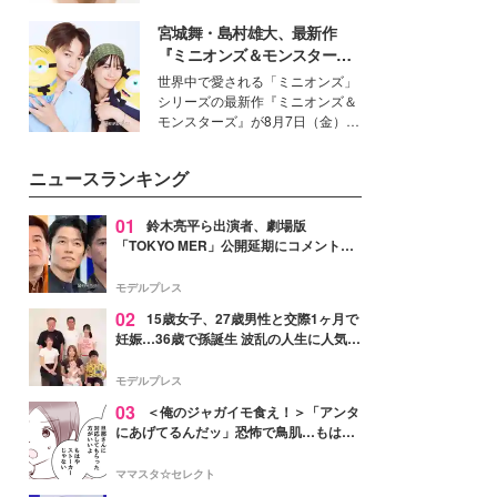
女性たちのヘアケア事情を紹介し
いという読者も多いのでは？そん
ます。
宮城舞・島村雄大、最新作
な美容の常識を大きく変える可能
性を秘めた、革新的な「Water
『ミニオンズ＆モンスター
Capturing Skin（ウォーターキャ
ズ』の魅力熱弁 ハチャメチャ
世界中で愛される「ミニオンズ」
プチャリングスキン：捕水肌）」
だけじゃない“友情と絆”に感
シリーズの最新作『ミニオンズ＆
技術を、花王が構築した。
動
モンスターズ』が8月7日（金）に
公開。モデルプレスでは、“大のミ
ニオン好き”という共通点を持つモ
ニュースランキング
デルの宮城舞と島村雄大の特別対
談をお届け！それぞれの視点か
ら、今作ならではの魅力や予想外
01
鈴木亮平ら出演者、劇場版
の感動をもたらす奥深いストーリ
「TOKYO MER」公開延期にコメント
ーについて熱く語り合ってもらっ
「現実のヒーローたちにチームMERから
た。
最大の敬意とエールを」
モデルプレス
02
15歳女子、27歳男性と交際1ヶ月で
妊娠…36歳で孫誕生 波乱の人生に人気タ
レント思わずツッコミ「だいぶ危ねえ
よ！」
モデルプレス
03
＜俺のジャガイモ食え！＞「アンタ
にあげてるんだッ」恐怖で鳥肌…もはや
ストーカー？【第3話まんが】
ママスタ☆セレクト