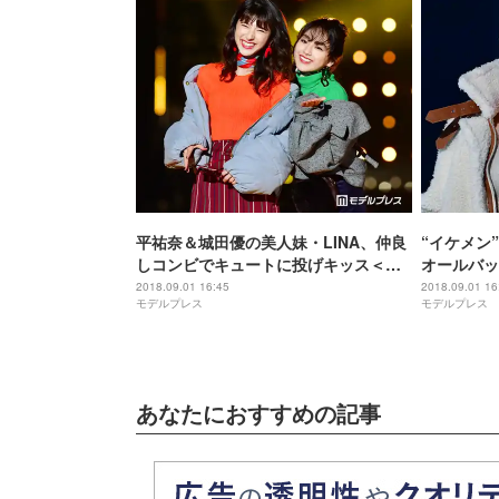
平祐奈＆城田優の美人妹・LINA、仲良
“イケメン
しコンビでキュートに投げキッス＜
オールバッ
TGC2018A／W＞
TGC201
2018.09.01 16:45
2018.09.01 16
モデルプレス
モデルプレス
あなたにおすすめの記事