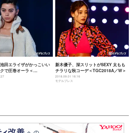
”池田エライザがかっこいい
新木優子、深スリットがSEXY 太もも
クで圧巻オーラ＜
チラリな秋コーデ＜TGC2018A／W＞
8A／W＞
:27
2018.09.01 16:16
モデルプレス