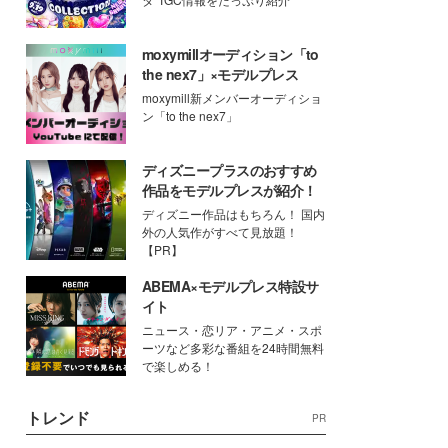
moxymillオーディション「to
the nex7」×モデルプレス
moxymill新メンバーオーディショ
ン「to the nex7」
ディズニープラスのおすすめ
作品をモデルプレスが紹介！
ディズニー作品はもちろん！ 国内
外の人気作がすべて見放題！
【PR】
ABEMA×モデルプレス特設サ
イト
ニュース・恋リア・アニメ・スポ
ーツなど多彩な番組を24時間無料
で楽しめる！
トレンド
PR