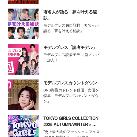
著名人が語る「夢を叶える秘
訣」
モデルプレス独自取材！著名人が
語る「夢を叶える秘訣」
モデルプレス「読者モデル」
モデルプレス読者モデル 新メンバ
ー加入！
モデルプレスカウントダウン
SNS影響力トレンド俳優・女優を
特集「モデルプレスカウントダウ
ン」
TOKYO GIRLS COLLECTION
2026 AUTUMN/WINTER × モ
デルプレス
"史上最大級のファッションフェス
タ"TGC情報をたっぷり紹介