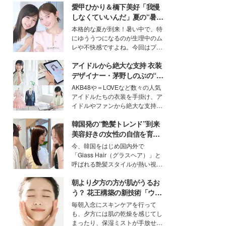
愛甲ひかり＆橋下美好「我慢
しなくていいんだ」夏の“暑さ
対策”の新しい選択肢とは？
本格的な夏が到来！暑い中で、特
にゆううつになるのが生理中のム
レや不快感ですよね。今回はプラ
イベートでも仲良しで旅行好きな
アイドルから絶大な支持 衣装
モデル・愛甲ひかりさんと橋下美
好さんを迎えて本音で女子会トー
デザイナー・茅野しのぶの“可
ク。猛暑のお出かけを快適に過ご
愛い”を作る美学＜「シチズン
AKB48や＝LOVEなど数々の人気
すヒントや、2人が感動した夏の
クロスシー」インタビュー＞
アイドルたちの衣装を手掛け、ア
生理の新常識にも迫りました。
イドルやファンから絶大な支持を
得る、株式会社オサレカンパニー
韓国発の“艶髪トレンド”到来
取締役兼クリエイティブディレク
ター・茅野しのぶ。一人ひとりの
美容好きの女性の自信を育む
個性に寄り添い、魅力を引き出す
「ヘアケア事情」って？
今、韓国をはじめ国内外で
衣装作りは、多くの女性たちに勇
「Glass Hair（グラスヘア）」と
気と自信を与え続けている。
呼ばれる艶髪スタイルが熱い視線
を集めています。メイクやファッ
朝より夕方の方が肌がうるお
ションの完成度を高めるベースと
して、“髪そのものの美しさ”に改
う？ 花王構築の新技術「ウォ
めて注目する人が増えている様
ーターキャプチャリングスキ
毎朝入念にスキンケアを行って
子。今回は、そんな憧れの艶やか
ン（捕水肌）」がスキンケア
も、夕方には肌の乾燥を感じてし
な髪を日常で叶える、美容好きの
の常識を変える予感
まったり、保湿ミストが手放せな