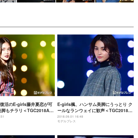
活のE-girls藤井夏恋が可
E-girls楓、ハンサム美脚にうっとり ク
脚もチラリ＜TGC2018A／
ールなランウェイに歓声＜TGC2018A
／W＞
:51
2018.09.01 16:48
モデルプレス