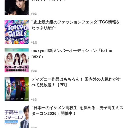
特集
"史上最大級のファッションフェスタ"TGC情報を
たっぷり紹介
特集
moxymill新メンバーオーディション「to the
nex7」
特集
ディズニー作品はもちろん！ 国内外の人気作がす
べて見放題！【PR】
特集
“日本一のイケメン高校生”を決める「男子高生ミス
ターコン2026」開催中！
特集