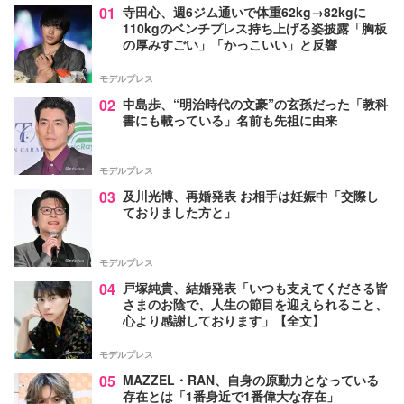
01
寺田心、週6ジム通いで体重62kg→82kgに
110kgのベンチプレス持ち上げる姿披露「胸板
の厚みすごい」「かっこいい」と反響
モデルプレス
02
中島歩、“明治時代の文豪”の玄孫だった「教科
書にも載っている」名前も先祖に由来
モデルプレス
03
及川光博、再婚発表 お相手は妊娠中「交際し
ておりました方と」
モデルプレス
04
戸塚純貴、結婚発表「いつも支えてくださる皆
さまのお陰で、人生の節目を迎えられること、
心より感謝しております」【全文】
モデルプレス
05
MAZZEL・RAN、自身の原動力となっている
存在とは「1番身近で1番偉大な存在」