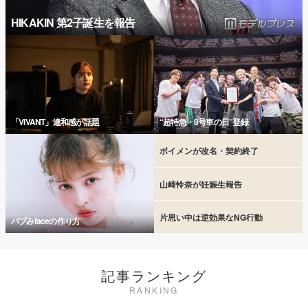
HIKAKIN 第2子誕生を報告
「VIVANT」違和感が話題
“超特急・8号車の日”登録
ボイメンが改名・契約終了
山崎怜奈が妊娠生報告
片思い中は逆効果なNG行動
バブみfaceの作り方
記事ランキング
RANKING