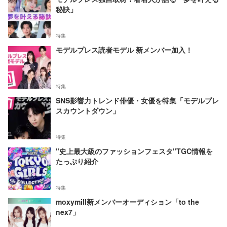
秘訣」
特集
モデルプレス読者モデル 新メンバー加入！
特集
SNS影響力トレンド俳優・女優を特集「モデルプレ
スカウントダウン」
特集
"史上最大級のファッションフェスタ"TGC情報を
たっぷり紹介
特集
moxymill新メンバーオーディション「to the
nex7」