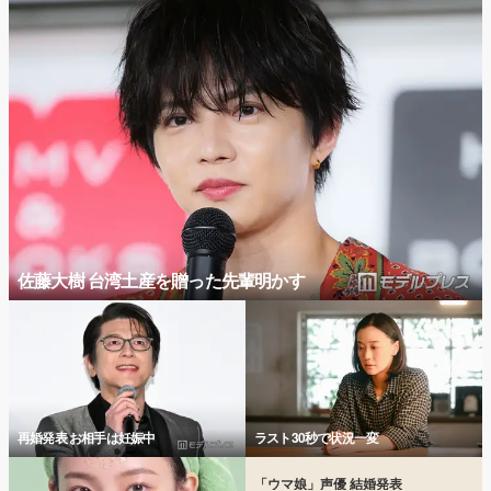
佐藤大樹 台湾土産を贈った先輩明かす
再婚発表 お相手は妊娠中
ラスト30秒で状況一変
「ウマ娘」声優 結婚発表