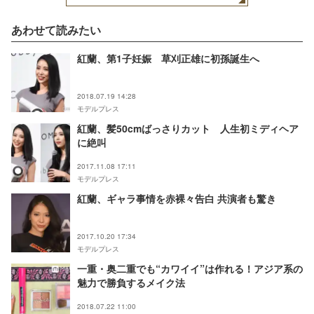
あわせて読みたい
紅蘭、第1子妊娠 草刈正雄に初孫誕生へ
2018.07.19 14:28
モデルプレス
紅蘭、髪50cmばっさりカット 人生初ミディヘア
に絶叫
2017.11.08 17:11
モデルプレス
紅蘭、ギャラ事情を赤裸々告白 共演者も驚き
2017.10.20 17:34
モデルプレス
一重・奥二重でも“カワイイ”は作れる！アジア系の
魅力で勝負するメイク法
2018.07.22 11:00