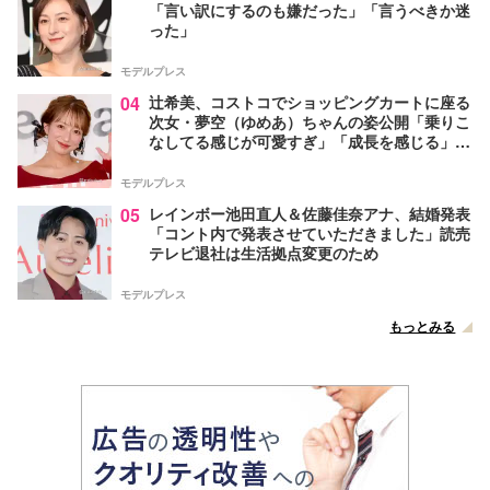
「言い訳にするのも嫌だった」「言うべきか迷
った」
モデルプレス
04
辻希美、コストコでショッピングカートに座る
次女・夢空（ゆめあ）ちゃんの姿公開「乗りこ
なしてる感じが可愛すぎ」「成長を感じる」の
声
モデルプレス
05
レインボー池田直人＆佐藤佳奈アナ、結婚発表
「コント内で発表させていただきました」読売
テレビ退社は生活拠点変更のため
モデルプレス
もっとみる