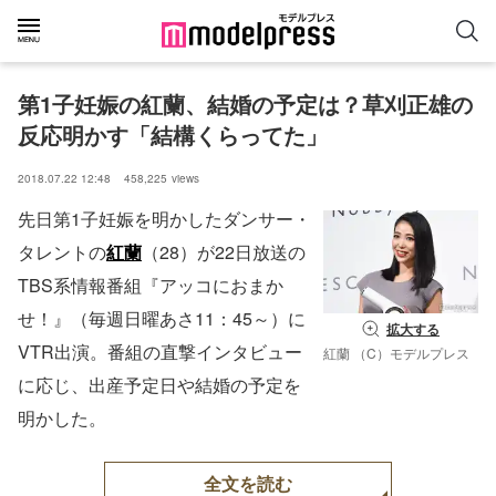
第1子妊娠の紅蘭、結婚の予定は？草刈正雄の
反応明かす「結構くらってた」
2018.07.22 12:48
458,225
views
先日第1子妊娠を明かしたダンサー・
タレントの
紅蘭
（28）が22日放送の
TBS系情報番組『アッコにおまか
せ！』（毎週日曜あさ11：45～）に
拡大する
VTR出演。番組の直撃インタビュー
紅蘭 （C）モデルプレス
に応じ、出産予定日や結婚の予定を
明かした。
全文を読む