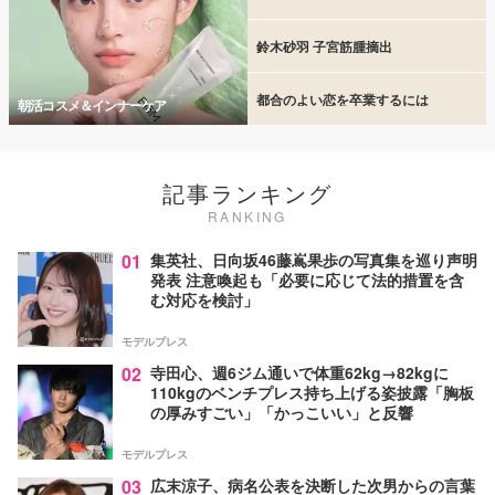
鈴木砂羽 子宮筋腫摘出
都合のよい恋を卒業するには
朝活コスメ＆インナーケア
記事ランキング
RANKING
01
集英社、日向坂46藤嶌果歩の写真集を巡り声明
発表 注意喚起も「必要に応じて法的措置を含
む対応を検討」
モデルプレス
02
寺田心、週6ジム通いで体重62kg→82kgに
110kgのベンチプレス持ち上げる姿披露「胸板
の厚みすごい」「かっこいい」と反響
モデルプレス
03
広末涼子、病名公表を決断した次男からの言葉