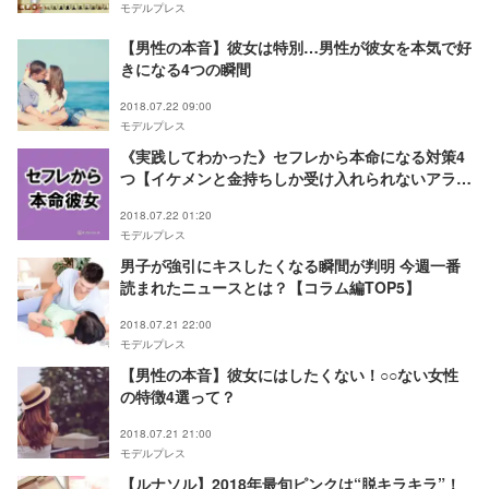
モデルプレス
【男性の本音】彼女は特別…男性が彼女を本気で好
きになる4つの瞬間
2018.07.22 09:00
モデルプレス
《実践してわかった》セフレから本命になる対策4
つ【イケメンと金持ちしか受け入れられないアラサ
ービッチちゃん】
2018.07.22 01:20
モデルプレス
男子が強引にキスしたくなる瞬間が判明 今週一番
読まれたニュースとは？【コラム編TOP5】
2018.07.21 22:00
モデルプレス
【男性の本音】彼女にはしたくない！○○ない女性
の特徴4選って？
2018.07.21 21:00
モデルプレス
【ルナソル】2018年最旬ピンクは“脱キラキラ”！