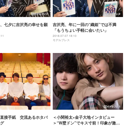
、七夕に吉沢亮の幸せを願
吉沢亮、年に一回の“織姫”では不満
「もうちょい手軽に会いたい」
:11
2018.07.07 18:10
モデルプレス
直接手紙 交流あるホタバ
＜小関裕太×金子大地インタビュー
グ
＞“W壁ドン”でキス寸前！印象が激変