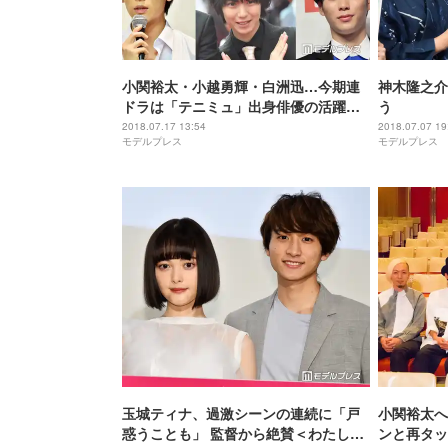
小関裕太・小越勇輝・白洲迅…今期連
神木隆之介
ドラは「テニミュ」出身俳優の活躍が
う
アツい
2018.07.17 13:54
2018.07.07 19
モデルプレス
モデルプレス
玉城ティナ、過激シーンの連続に「戸
小関裕太へ
惑うことも」 監督から絶賛＜わたしに
ンと再タッ