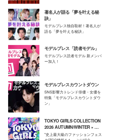
著名人が語る「夢を叶える秘
訣」
モデルプレス独自取材！著名人が
語る「夢を叶える秘訣」
モデルプレス「読者モデル」
モデルプレス読者モデル 新メンバ
ー加入！
モデルプレスカウントダウン
SNS影響力トレンド俳優・女優を
特集「モデルプレスカウントダウ
ン」
TOKYO GIRLS COLLECTION
2026 AUTUMN/WINTER × モ
デルプレス
"史上最大級のファッションフェス
タ"TGC情報をたっぷり紹介