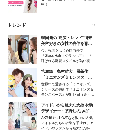
中！
トレンド
PR
韓国発の“艶髪トレンド”到来
美容好きの女性の自信を育む
「ヘアケア事情」って？
今、韓国をはじめ国内外で
「Glass Hair（グラスヘア）」と
呼ばれる艶髪スタイルが熱い視線
を集めています。メイクやファッ
宮城舞・島村雄大、最新作
ションの完成度を高めるベースと
して、“髪そのものの美しさ”に改
『ミニオンズ＆モンスター
めて注目する人が増えている様
ズ』の魅力熱弁 ハチャメチャ
世界中で愛される「ミニオンズ」
子。今回は、そんな憧れの艶やか
だけじゃない“友情と絆”に感
シリーズの最新作『ミニオンズ＆
な髪を日常で叶える、美容好きの
動
モンスターズ』が8月7日（金）に
女性たちのヘアケア事情を紹介し
公開。モデルプレスでは、“大のミ
ます。
アイドルから絶大な支持 衣装
ニオン好き”という共通点を持つモ
デルの宮城舞と島村雄大の特別対
デザイナー・茅野しのぶの“可
談をお届け！それぞれの視点か
愛い”を作る美学＜「シチズン
AKB48や＝LOVEなど数々の人気
ら、今作ならではの魅力や予想外
クロスシー」インタビュー＞
アイドルたちの衣装を手掛け、ア
の感動をもたらす奥深いストーリ
イドルやファンから絶大な支持を