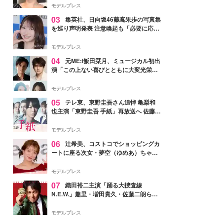
モデルプレス
03
集英社、日向坂46藤嶌果歩の写真集
を巡り声明発表 注意喚起も「必要に応じ
て法的措置を含む対応を検討」
モデルプレス
04
元ME:I飯田栞月、ミュージカル初出
演「この上ない喜びとともに大変光栄」
4年ぶり上演「ファントム」城田優らキ
ャスト発表
モデルプレス
05
テレ東、東野圭吾さん追悼 亀梨和
也主演「東野圭吾 手紙」再放送へ 佐藤隆
太・本田翼・中村倫也ら出演
モデルプレス
06
辻希美、コストコでショッピングカ
ートに座る次女・夢空（ゆめあ）ちゃん
の姿公開「乗りこなしてる感じが可愛す
ぎ」「成長を感じる」の声
モデルプレス
07
織田裕二主演「踊る大捜査線
N.E.W.」趣里・増田貴久・佐藤二朗ら新
メンバー紹介映像解禁 各キャラクター象
徴する“謎のキーワード”も
モデルプレス