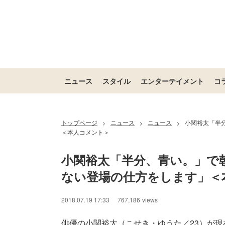
ニュース
スタイル
エンターテイメント
コ
トップページ
ニュース
ニュース
小関裕太「半
>
>
>
＜本人コメント＞
小関裕太「半分、青い。」で
ない登場の仕方をします」＜
2018.07.19 17:33
767,186
views
俳優の小関裕太（こせき・ゆうた／23）が現