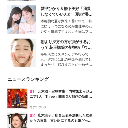
ーについて熱く語り合ってもらっ
得る、株式会社オサレカンパニー
た。
愛甲ひかり＆橋下美好「我慢
取締役兼クリエイティブディレク
ター・茅野しのぶ。一人ひとりの
しなくていいんだ」夏の“暑さ
個性に寄り添い、魅力を引き出す
対策”の新しい選択肢とは？
本格的な夏が到来！暑い中で、特
衣装作りは、多くの女性たちに勇
にゆううつになるのが生理中のム
気と自信を与え続けている。
レや不快感ですよね。今回はプラ
イベートでも仲良しで旅行好きな
朝より夕方の方が肌がうるお
モデル・愛甲ひかりさんと橋下美
好さんを迎えて本音で女子会トー
う？ 花王構築の新技術「ウォ
ク。猛暑のお出かけを快適に過ご
ーターキャプチャリングスキ
毎朝入念にスキンケアを行って
すヒントや、2人が感動した夏の
ン（捕水肌）」がスキンケア
も、夕方には肌の乾燥を感じてし
生理の新常識にも迫りました。
の常識を変える予感
まったり、保湿ミストが手放せな
いという読者も多いのでは？そん
な美容の常識を大きく変える可能
ニュースランキング
性を秘めた、革新的な「Water
Capturing Skin（ウォーターキャ
プチャリングスキン：捕水肌）」
01
元木湧・安嶋秀生・内村颯太らジュ
技術を、花王が構築した。
ニア9人「Three」開幕 3人制作の新曲＆
手描きセットに込めた想い「もっと前に
進んで夢を掴みたい」【ゲネプロレポ】
モデルプレス
02
広末涼子、病名公表を決断した次男
からの言葉「言い訳にするのも嫌だっ
た」「言うべきか迷った」