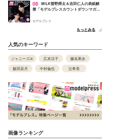
08
M!LK曽野舜太＆吉田仁人の表紙解
禁「モデルプレスカウントダウンマガジ
ン」巻頭に登場
モデルプレス
もっとみる
人気のキーワード
ジャニーズJr.
広末涼子
藤嶌果歩
飯田栞月
中村倫也
辻希美
画像ランキング