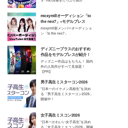
moxymillオーディション「to
the nex7」×モデルプレス
moxymill新メンバーオーディショ
ン「to the nex7」
ディズニープラスのおすすめ
作品をモデルプレスが紹介！
ディズニー作品はもちろん！ 国内
外の人気作がすべて見放題！
【PR】
男子高生ミスターコン2026
“日本一のイケメン高校生”を決め
る「男子高生ミスターコン2026」
開催中！
女子高生ミスコン2026
“日本一かわいい女子高生”を決め
る「女子高生ミスコン2026」開催