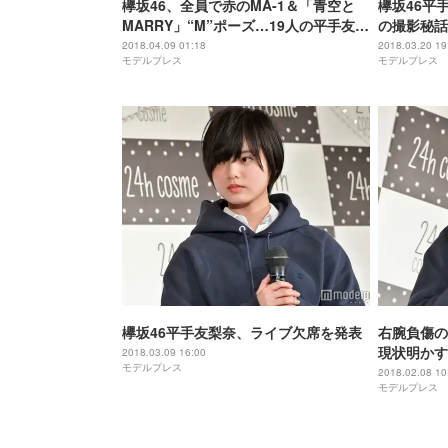
欅坂46、全員で赤のMA-1＆「青空と
欅坂46平
MARRY」“M”ポーズ…19人の平手友梨
の撮影秘話
奈＆志田愛佳へのメッセージに涙腺崩
た」
2018.04.09 01:18
2018.03.20 19
モデルプレス
モデルプレス
壊
欅坂46平手友梨奈、ライブ欠席を発表
右腕負傷の
現状明かす
2018.03.09 16:00
モデルプレス
2018.02.08 10
モデルプレス