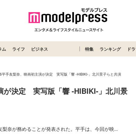
ラム
ライフ
ビジネス
特集
ランキング
ドラ
6平手友梨奈、映画初主演が決定 実写版「響 -HIBIKI-」北川景子らと共演
決定　実写版「響 -HIBIKI-」北川景
平手友梨奈が務めることが発表された。平手は、今回が映...