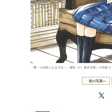
「響～小説家になる方法～」書影（C）柳本光晴／小学館 
前の写真へ