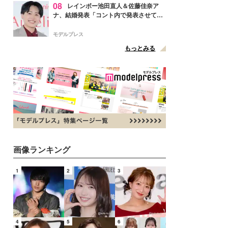
08
レインボー池田直人＆佐藤佳奈ア
ナ、結婚発表「コント内で発表させてい
ただきました」読売テレビ退社は生活拠
点変更のため
モデルプレス
もっとみる
画像ランキング
1
2
3
4
5
6