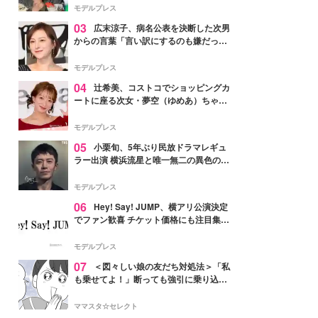
「かっこいい」と反響
モデルプレス
03
広末涼子、病名公表を決断した次男
からの言葉「言い訳にするのも嫌だっ
た」「言うべきか迷った」
モデルプレス
04
辻希美、コストコでショッピングカ
ートに座る次女・夢空（ゆめあ）ちゃん
の姿公開「乗りこなしてる感じが可愛す
ぎ」「成長を感じる」の声
モデルプレス
05
小栗旬、5年ぶり民放ドラマレギュ
ラー出演 横浜流星と唯一無二の異色のバ
ディで初共演【LOST10】
モデルプレス
06
Hey! Say! JUMP、横アリ公演決定
でファン歓喜 チケット価格にも注目集ま
る「激アツ」「平成に戻ったみたい」
モデルプレス
07
＜図々しい娘の友だち対処法＞「私
も乗せてよ！」断っても強引に乗り込ん
でくる友だち【第1話まんが】
ママスタ☆セレクト