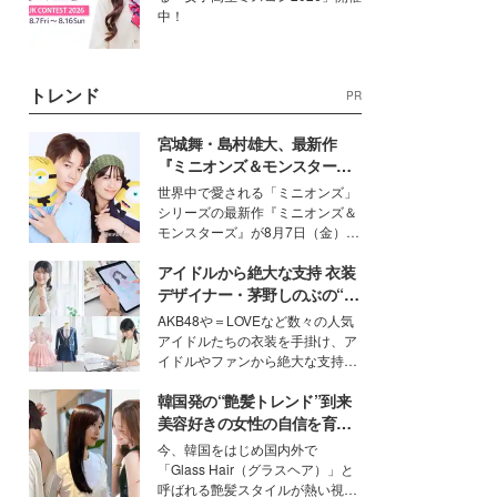
中！
トレンド
PR
宮城舞・島村雄大、最新作
『ミニオンズ＆モンスター
ズ』の魅力熱弁 ハチャメチャ
世界中で愛される「ミニオンズ」
だけじゃない“友情と絆”に感
シリーズの最新作『ミニオンズ＆
動
モンスターズ』が8月7日（金）に
公開。モデルプレスでは、“大のミ
アイドルから絶大な支持 衣装
ニオン好き”という共通点を持つモ
デルの宮城舞と島村雄大の特別対
デザイナー・茅野しのぶの“可
談をお届け！それぞれの視点か
愛い”を作る美学＜「シチズン
AKB48や＝LOVEなど数々の人気
ら、今作ならではの魅力や予想外
クロスシー」インタビュー＞
アイドルたちの衣装を手掛け、ア
の感動をもたらす奥深いストーリ
イドルやファンから絶大な支持を
ーについて熱く語り合ってもらっ
得る、株式会社オサレカンパニー
た。
韓国発の“艶髪トレンド”到来
取締役兼クリエイティブディレク
ター・茅野しのぶ。一人ひとりの
美容好きの女性の自信を育む
個性に寄り添い、魅力を引き出す
「ヘアケア事情」って？
今、韓国をはじめ国内外で
衣装作りは、多くの女性たちに勇
「Glass Hair（グラスヘア）」と
気と自信を与え続けている。
呼ばれる艶髪スタイルが熱い視線