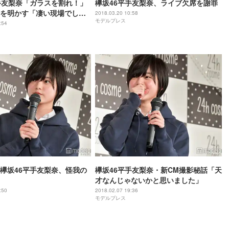
手友梨奈「ガラスを割れ！」
欅坂46平手友梨奈、ライブ欠席を謝罪
を明かす「凄い現場でし
2018.03.20 10:58
モデルプレス
:54
欅坂46平手友梨奈、怪我の
欅坂46平手友梨奈・新CM撮影秘話「天
才なんじゃないかと思いました」
:50
2018.02.07 19:36
モデルプレス