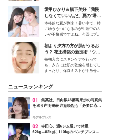
を集めています。メイクやファッ
愛甲ひかり＆橋下美好「我慢
ションの完成度を高めるベースと
して、“髪そのものの美しさ”に改
しなくていいんだ」夏の“暑さ
めて注目する人が増えている様
対策”の新しい選択肢とは？
本格的な夏が到来！暑い中で、特
子。今回は、そんな憧れの艶やか
にゆううつになるのが生理中のム
な髪を日常で叶える、美容好きの
レや不快感ですよね。今回はプラ
女性たちのヘアケア事情を紹介し
イベートでも仲良しで旅行好きな
ます。
朝より夕方の方が肌がうるお
モデル・愛甲ひかりさんと橋下美
好さんを迎えて本音で女子会トー
う？ 花王構築の新技術「ウォ
ク。猛暑のお出かけを快適に過ご
ーターキャプチャリングスキ
毎朝入念にスキンケアを行って
すヒントや、2人が感動した夏の
ン（捕水肌）」がスキンケア
も、夕方には肌の乾燥を感じてし
生理の新常識にも迫りました。
の常識を変える予感
まったり、保湿ミストが手放せな
いという読者も多いのでは？そん
な美容の常識を大きく変える可能
ニュースランキング
性を秘めた、革新的な「Water
Capturing Skin（ウォーターキャ
プチャリングスキン：捕水肌）」
01
集英社、日向坂46藤嶌果歩の写真集
技術を、花王が構築した。
を巡り声明発表 注意喚起も「必要に応じ
て法的措置を含む対応を検討」
モデルプレス
02
寺田心、週6ジム通いで体重
62kg→82kgに 110kgのベンチプレス持
ち上げる姿披露「胸板の厚みすごい」