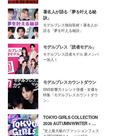
著名人が語る「夢を叶える秘
訣」
モデルプレス独自取材！著名人が
語る「夢を叶える秘訣」
モデルプレス「読者モデル」
モデルプレス読者モデル 新メンバ
ー加入！
モデルプレスカウントダウン
SNS影響力トレンド俳優・女優を
特集「モデルプレスカウントダウ
ン」
TOKYO GIRLS COLLECTION
2026 AUTUMN/WINTER × モ
デルプレス
"史上最大級のファッションフェス
タ"TGC情報をたっぷり紹介