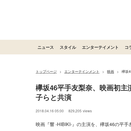
ニュース
スタイル
エンターテイメント
コ
トップページ
エンターテインメント
映画
欅坂4
>
>
>
欅坂46平手友梨奈、映画初主演が
子らと共演
2018.04.16 05:00
829,205
views
映画『響 -HIBIKI-』の主演を、欅坂46の