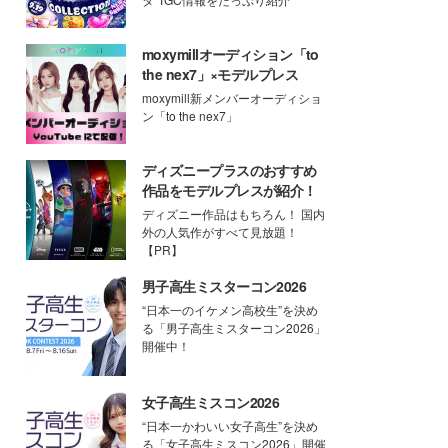
moxymillオーディション「to
the nex7」×モデルプレス
moxymill新メンバーオーディショ
ン「to the nex7」
ディズニープラスのおすすめ
作品をモデルプレスが紹介！
ディズニー作品はもちろん！ 国内
外の人気作がすべて見放題！
【PR】
男子高生ミスターコン2026
“日本一のイケメン高校生”を決め
る「男子高生ミスターコン2026」
開催中！
女子高生ミスコン2026
“日本一かわいい女子高生”を決め
る「女子高生ミスコン2026」開催