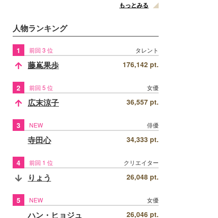
もっとみる
人物ランキング
1
前回 3 位
タレント
藤嶌果歩
176,142 pt.
2
前回 5 位
女優
広末涼子
36,557 pt.
3
NEW
俳優
寺田心
34,333 pt.
4
前回 1 位
クリエイター
りょう
26,048 pt.
5
NEW
女優
ハン・ヒョジュ
26,046 pt.