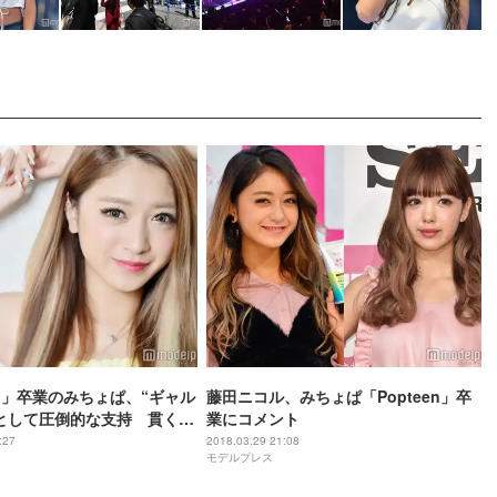
een」卒業のみちょぱ、“ギャル
藤田ニコル、みちょぱ「Popteen」卒
として圧倒的な支持 貫くマ
業にコメント
れの的に＜略歴＞
:27
2018.03.29 21:08
モデルプレス