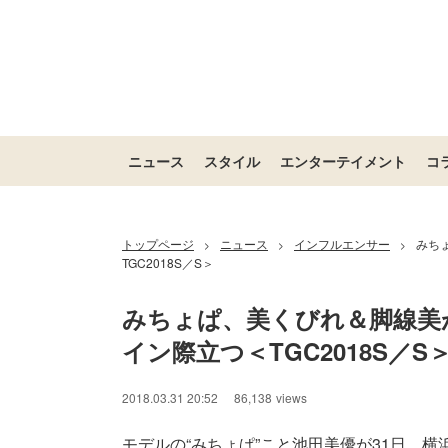
ニュース
スタイル
エンターテイメント
コ
トップページ
ニュース
インフルエンサー
みち
>
>
>
TGC2018S／S＞
みちょぱ、美くびれ＆脚線美
イン際立つ＜TGC2018S／S
2018.03.31 20:52
86,138
views
モデルの“みちょぱ”こと池田美優が31日、横浜アリ