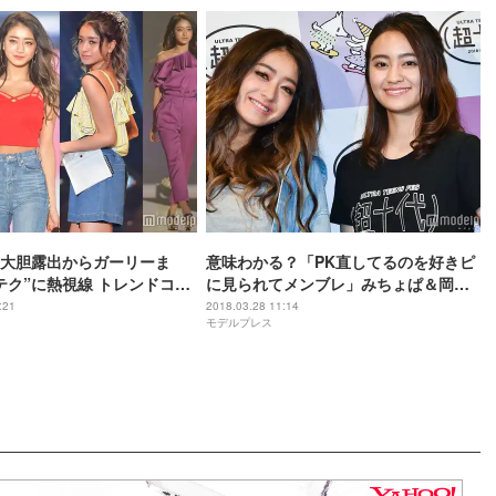
大胆露出からガーリーま
意味わかる？「PK直してるのを好きピ
テク”に熱視線 トレンドコー
に見られてメンブレ」みちょぱ＆岡田
たい
結実がイマドキの若者言葉を解説
:21
2018.03.28 11:14
モデルプレス