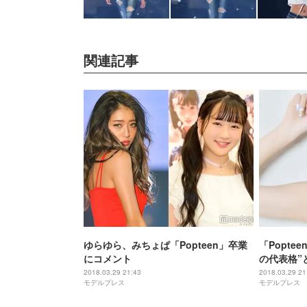
関連記事
ゆらゆら、みちょぱ「Popteen」卒業
「Popt
にコメント
の代表格”
インドも憧
2018.03.29 21:43
2018.03.29 21
モデルプレス
モデルプレス