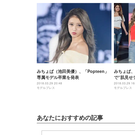
みちょぱ（池田美優）、「Popteen」
みちょぱ、
専属モデル卒業を発表
で“肌見せ
デを真似し
2018.03.29 20:48
2018.03.29 16
モデルプレス
モデルプレス
あなたにおすすめの記事