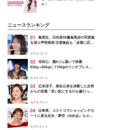
中！
ニュースランキング
01
集英社、日向坂46藤嶌果歩の写真集
を巡り声明発表 注意喚起も「必要に応じ
て法的措置を含む対応を検討」
モデルプレス
02
寺田心、週6ジム通いで体重
62kg→82kgに 110kgのベンチプレス持
ち上げる姿披露「胸板の厚みすごい」
「かっこいい」と反響
モデルプレス
03
広末涼子、病名公表を決断した次男
からの言葉「言い訳にするのも嫌だっ
た」「言うべきか迷った」
モデルプレス
04
辻希美、コストコでショッピングカ
ートに座る次女・夢空（ゆめあ）ちゃん
の姿公開「乗りこなしてる感じが可愛す
ぎ」「成長を感じる」の声
モデルプレス