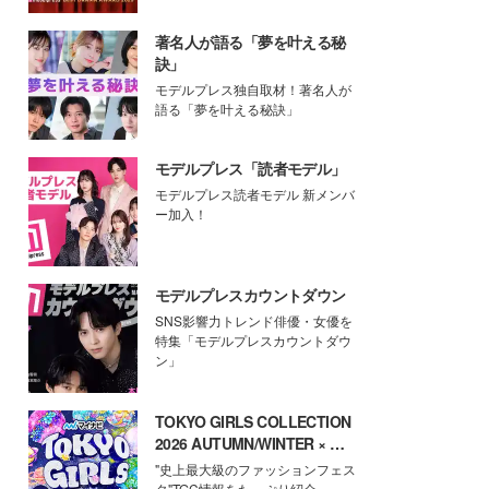
著名人が語る「夢を叶える秘
訣」
モデルプレス独自取材！著名人が
語る「夢を叶える秘訣」
モデルプレス「読者モデル」
モデルプレス読者モデル 新メンバ
ー加入！
モデルプレスカウントダウン
SNS影響力トレンド俳優・女優を
特集「モデルプレスカウントダウ
ン」
TOKYO GIRLS COLLECTION
2026 AUTUMN/WINTER × モ
デルプレス
"史上最大級のファッションフェス
タ"TGC情報をたっぷり紹介