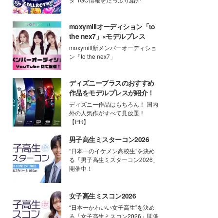
moxymillオーディション「to
the nex7」×モデルプレス
moxymill新メンバーオーディショ
ン「to the nex7」
ディズニープラスのおすすめ
作品をモデルプレスが紹介！
ディズニー作品はもちろん！ 国内
外の人気作がすべて見放題！
【PR】
男子高生ミスターコン2026
“日本一のイケメン高校生”を決め
る「男子高生ミスターコン2026」
開催中！
女子高生ミスコン2026
“日本一かわいい女子高生”を決め
る「女子高生ミスコン2026」開催