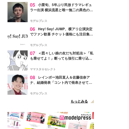
05
小栗旬、5年ぶり民放ドラマレギュ
ラー出演 横浜流星と唯一無二の異色のバ
ディで初共演【LOST10】
モデルプレス
06
Hey! Say! JUMP、横アリ公演決定
でファン歓喜 チケット価格にも注目集ま
る「激アツ」「平成に戻ったみたい」
モデルプレス
07
＜図々しい娘の友だち対処法＞「私
も乗せてよ！」断っても強引に乗り込ん
でくる友だち【第1話まんが】
ママスタ☆セレクト
08
レインボー池田直人＆佐藤佳奈ア
ナ、結婚発表「コント内で発表させてい
ただきました」読売テレビ退社は生活拠
点変更のため
モデルプレス
もっとみる