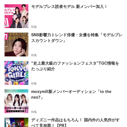
モデルプレス読者モデル 新メンバー加入！
特集
SNS影響力トレンド俳優・女優を特集「モデルプレ
スカウントダウン」
特集
"史上最大級のファッションフェスタ"TGC情報を
たっぷり紹介
特集
moxymill新メンバーオーディション「to the
nex7」
特集
ディズニー作品はもちろん！ 国内外の人気作がす
べて見放題！【PR】