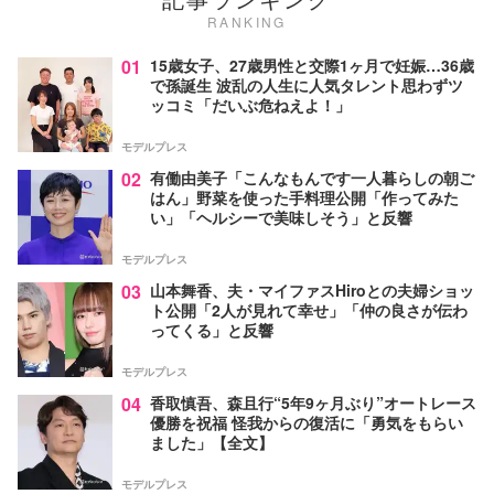
RANKING
01
15歳女子、27歳男性と交際1ヶ月で妊娠…36歳
で孫誕生 波乱の人生に人気タレント思わずツ
ッコミ「だいぶ危ねえよ！」
モデルプレス
02
有働由美子「こんなもんです一人暮らしの朝ご
はん」野菜を使った手料理公開「作ってみた
い」「ヘルシーで美味しそう」と反響
モデルプレス
03
山本舞香、夫・マイファスHiroとの夫婦ショッ
ト公開「2人が見れて幸せ」「仲の良さが伝わ
ってくる」と反響
モデルプレス
04
香取慎吾、森且行“5年9ヶ月ぶり”オートレース
優勝を祝福 怪我からの復活に「勇気をもらい
ました」【全文】
モデルプレス