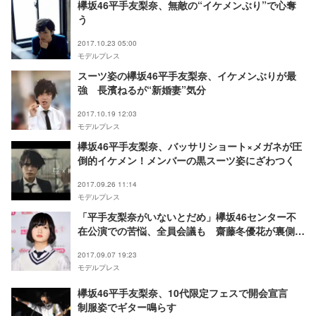
欅坂46平手友梨奈、無敵の“イケメンぶり”で心奪
う
2017.10.23 05:00
モデルプレス
スーツ姿の欅坂46平手友梨奈、イケメンぶりが最
強 長濱ねるが“新婚妻”気分
2017.10.19 12:03
モデルプレス
欅坂46平手友梨奈、バッサリショート×メガネが圧
倒的イケメン！メンバーの黒スーツ姿にざわつく
2017.09.26 11:14
モデルプレス
「平手友梨奈がいないとだめ」欅坂46センター不
在公演での苦悩、全員会議も 齋藤冬優花が裏側明
かす
2017.09.07 19:23
モデルプレス
欅坂46平手友梨奈、10代限定フェスで開会宣言
制服姿でギター鳴らす