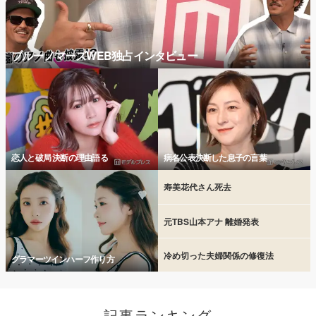
ブルーノマーズWEB独占インタビュー
恋人と破局 決断の理由語る
病名公表決断した息子の言葉
寿美花代さん死去
元TBS山本アナ 離婚発表
冷め切った夫婦関係の修復法
グラマーツインハーフ作り方
記事ランキング