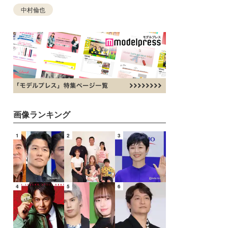
中村倫也
画像ランキング
1
2
3
4
5
6