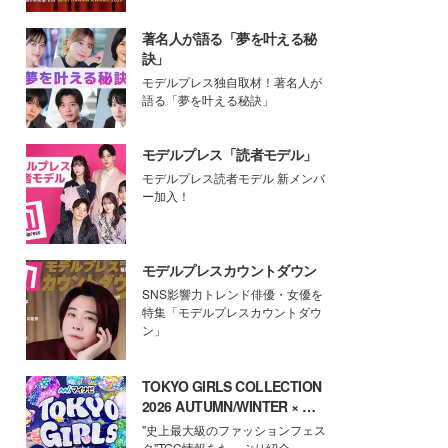
著名人が語る「夢を叶える秘
訣」
モデルプレス独自取材！著名人が
語る「夢を叶える秘訣」
モデルプレス「読者モデル」
モデルプレス読者モデル 新メンバ
ー加入！
モデルプレスカウントダウン
SNS影響力トレンド俳優・女優を
特集「モデルプレスカウントダウ
ン」
TOKYO GIRLS COLLECTION
2026 AUTUMN/WINTER × モ
デルプレス
"史上最大級のファッションフェス
タ"TGC情報をたっぷり紹介