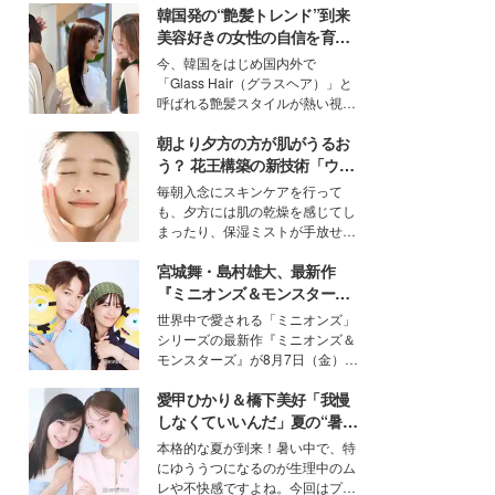
韓国発の“艶髪トレンド”到来
美容好きの女性の自信を育む
「ヘアケア事情」って？
今、韓国をはじめ国内外で
「Glass Hair（グラスヘア）」と
呼ばれる艶髪スタイルが熱い視線
を集めています。メイクやファッ
朝より夕方の方が肌がうるお
ションの完成度を高めるベースと
して、“髪そのものの美しさ”に改
う？ 花王構築の新技術「ウォ
めて注目する人が増えている様
ーターキャプチャリングスキ
毎朝入念にスキンケアを行って
子。今回は、そんな憧れの艶やか
ン（捕水肌）」がスキンケア
も、夕方には肌の乾燥を感じてし
な髪を日常で叶える、美容好きの
の常識を変える予感
まったり、保湿ミストが手放せな
女性たちのヘアケア事情を紹介し
いという読者も多いのでは？そん
ます。
宮城舞・島村雄大、最新作
な美容の常識を大きく変える可能
性を秘めた、革新的な「Water
『ミニオンズ＆モンスター
Capturing Skin（ウォーターキャ
ズ』の魅力熱弁 ハチャメチャ
世界中で愛される「ミニオンズ」
プチャリングスキン：捕水肌）」
だけじゃない“友情と絆”に感
シリーズの最新作『ミニオンズ＆
技術を、花王が構築した。
動
モンスターズ』が8月7日（金）に
公開。モデルプレスでは、“大のミ
愛甲ひかり＆橋下美好「我慢
ニオン好き”という共通点を持つモ
デルの宮城舞と島村雄大の特別対
しなくていいんだ」夏の“暑さ
談をお届け！それぞれの視点か
対策”の新しい選択肢とは？
本格的な夏が到来！暑い中で、特
ら、今作ならではの魅力や予想外
にゆううつになるのが生理中のム
の感動をもたらす奥深いストーリ
レや不快感ですよね。今回はプラ