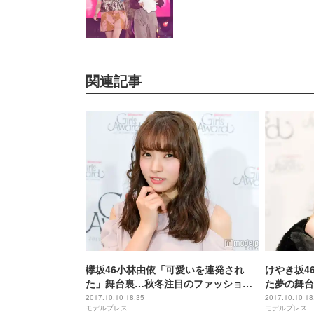
関連記事
欅坂46小林由依「可愛いを連発され
けやき坂4
た」舞台裏…秋冬注目のファッショ
た夢の舞台
ン、“ゆいぽん”恒例の冒頭挨拶も＜モ
美容事情も
2017.10.10 18:35
2017.10.10 18
モデルプレス
モデルプレス
デルプレスインタビュー＞
ー＞