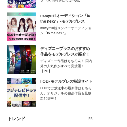
moxymillオーディション「to
the nex7」×モデルプレス
moxymill新メンバーオーディショ
ン「to the nex7」
ディズニープラスのおすすめ
作品をモデルプレスが紹介！
ディズニー作品はもちろん！ 国内
外の人気作がすべて見放題！
【PR】
FOD×モデルプレス特設サイト
FODでは放送中の最新作はもちろ
ん、オリジナルの独占作品も見放
題配信中！
トレンド
PR