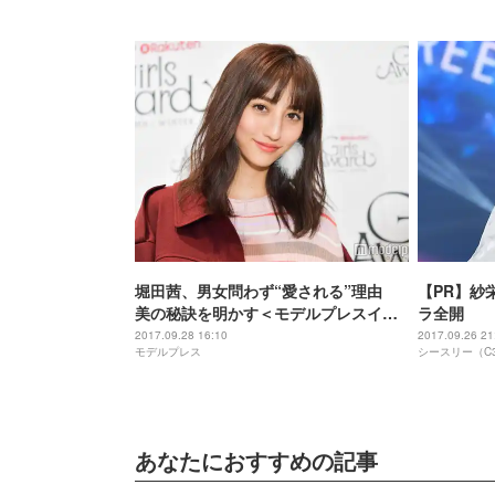
堀田茜、男女問わず“愛される”理由
【PR】紗
美の秘訣を明かす＜モデルプレスイン
ラ全開
タビュー＞
2017.09.28 16:10
2017.09.26 21
モデルプレス
シースリー（C
あなたにおすすめの記事