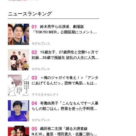
ーについて熱く語り合ってもらっ
イベートでも仲良しで旅行好きな
た。
モデル・愛甲ひかりさんと橋下美
ニュースランキング
好さんを迎えて本音で女子会トー
ク。猛暑のお出かけを快適に過ご
すヒントや、2人が感動した夏の
01
鈴木亮平ら出演者、劇場版
生理の新常識にも迫りました。
「TOKYO MER」公開延期にコメント
「現実のヒーローたちにチームMERから
最大の敬意とエールを」
モデルプレス
02
15歳女子、27歳男性と交際1ヶ月で
妊娠…36歳で孫誕生 波乱の人生に人気タ
レント思わずツッコミ「だいぶ危ねえ
よ！」
モデルプレス
03
＜俺のジャガイモ食え！＞「アンタ
にあげてるんだッ」恐怖で鳥肌…もはや
ストーカー？【第3話まんが】
ママスタ☆セレクト
04
有働由美子「こんなもんです一人暮
らしの朝ごはん」野菜を使った手料理公
開「作ってみたい」「ヘルシーで美味し
そう」と反響
モデルプレス
05
織田裕二主演「踊る大捜査線
N.E.W.」趣里・増田貴久・佐藤二朗ら新