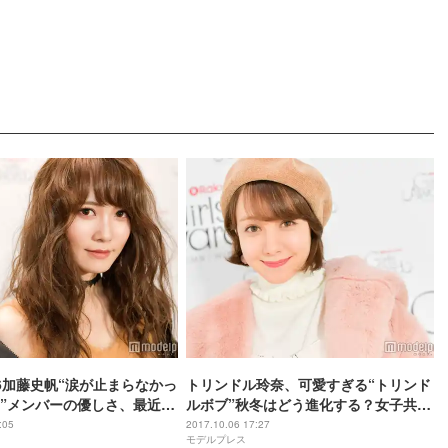
6加藤史帆“涙が止まらなかっ
トリンドル玲奈、可愛すぎる“トリンド
”メンバーの優しさ、最近の
ルボブ”秋冬はどう進化する？女子共感
＜モデルプレスインタビュ
の“あるある”に葛藤中＜モデルプレス
:05
2017.10.06 17:27
モデルプレス
インタビュー＞