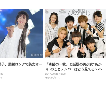
栄子、黒髪ロングで美女オー
「奇跡の一枚」と話題の美少女“あか
り”のことメンバーはどう見てる？α-
X’sに変化があった今夏…「絆が深まっ
:30
2017.09.26 18:00
3）
モデルプレス
た」「正直大変でした」＜モデルプレ
スインタビュー＞