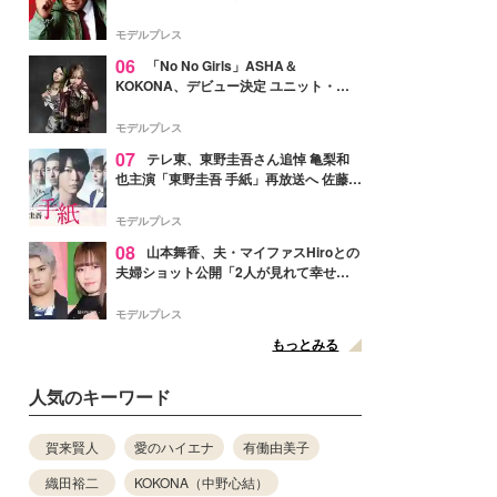
メンバー紹介映像解禁 各キャラクター象
徴する“謎のキーワード”も
モデルプレス
06
「No No Girls」ASHA＆
KOKONA、デビュー決定 ユニット・
TAKARAとしてセルフプロデュース楽曲
リリースへ
モデルプレス
07
テレ東、東野圭吾さん追悼 亀梨和
也主演「東野圭吾 手紙」再放送へ 佐藤隆
太・本田翼・中村倫也ら出演
モデルプレス
08
山本舞香、夫・マイファスHiroとの
夫婦ショット公開「2人が見れて幸せ」
「仲の良さが伝わってくる」と反響
モデルプレス
もっとみる
人気のキーワード
賀来賢人
愛のハイエナ
有働由美子
織田裕二
KOKONA（中野心結）