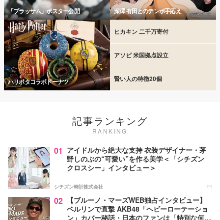
「ブラッサム」ポスター公開
深澤 有田とのテンポ手応え
ヒカキン 二千万寄付
アソビ 米国拠点設立
賢い人の特徴20個
ハリポタコラボドーナツ
記事ランキング
RANKING
01
アイドルから絶大な支持 衣装デザイナー・茅
野しのぶの“可愛い”を作る美学＜「シチズン
クロスシー」インタビュー＞
シチズン時計株式会社
PR
02
【ブルーノ・マーズWEB独占インタビュー】
ベルリンで直撃 AKB48「ヘビーローテーショ
ン」カバー秘話・日本のファンは「特別な何か