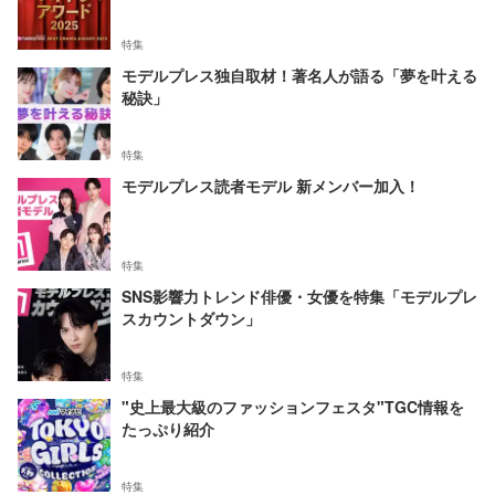
特集
モデルプレス独自取材！著名人が語る「夢を叶える
秘訣」
特集
モデルプレス読者モデル 新メンバー加入！
特集
SNS影響力トレンド俳優・女優を特集「モデルプレ
スカウントダウン」
特集
"史上最大級のファッションフェスタ"TGC情報を
たっぷり紹介
特集