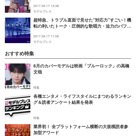
アワ」
2017.09.17 13:38
モデルプレス
超特急、トラブル直面で見せた”対応力”すごい！機
転の利いたトーク・圧倒的な歌唱力・迫力のパフォ
ーマンスを証明＜GirlsAward 2017 A／W＞
2017.09.17 11:06
モデルプレス
おすすめ特集
8月のカバーモデルは映画「ブルーロック」の高橋
文哉
特集
各種エンタメ・ライフスタイルにまつわるランキン
グ＆読者アンケート結果を発表
特集
業界初！ 全プラットフォーム横断の大規模読者参
加型アワード