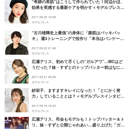
“奇跡の美肌”はこうして作られていた！田辺かほ、
効果を実感する最新ケアを明かす＜モデルプレスイ
ンタビュー＞
2017.09.25 15:58
モデルプレス
“古川雄輝史上最強”の身体に「腹筋はバッキバッ
キ」 週3トレーニングで役作り「本当はパンケーキ
とか食べたい」＜モデルプレスインタビュー＞
2017.09.22 21:48
モデルプレス
広瀬アリス、初めて尽くしの“ガルアワ”…MCはど
うだった？妹・すずとのトップバッター前はなにを
話してた？＜モデルプレスインタビュー＞
2017.09.21 09:28
モデルプレス
紗栄子、ますますキレイになった！「とにかく努
力」していることとは？＜モデルプレスインタビュ
ー＞
2017.09.19 19:43
モデルプレス
広瀬アリス、司会もモデルも！トップバッター＆ト
リ、妹・すずと公開じゃれあい…盛り上げた「ガル