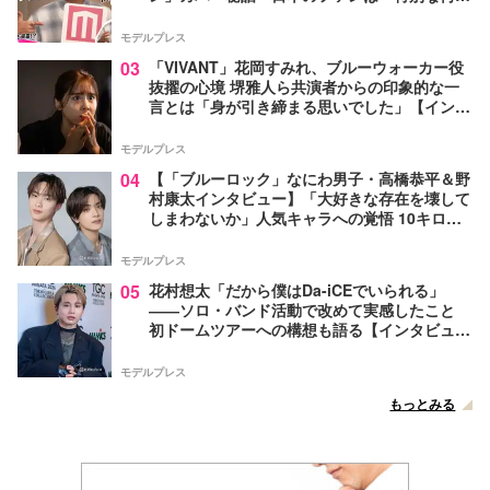
がある」…来日公演への期待語る
モデルプレス
03
「VIVANT」花岡すみれ、ブルーウォーカー役
抜擢の心境 堺雅人ら共演者からの印象的な一
言とは「身が引き締まる思いでした」【インタ
ビュー】
モデルプレス
04
【「ブルーロック」なにわ男子・高橋恭平＆野
村康太インタビュー】「大好きな存在を壊して
しまわないか」人気キャラへの覚悟 10キロ増
量の肉体改造秘話
モデルプレス
05
花村想太「だから僕はDa-iCEでいられる」
――ソロ・バンド活動で改めて実感したこと
初ドームツアーへの構想も語る【インタビュ
ー】
モデルプレス
もっとみる