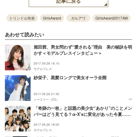
記事に戻る
トリンドル玲奈
GirlsAward
ガルアワ
GirlsAward2017AW
あわせて読みたい
堀田茜、男女問わず“愛される”理由 美の秘訣を明
かす＜モデルプレスインタビュー＞
2017.09.28 16:10
モデルプレス
紗栄子、黒髪ロングで美女オーラ全開
2017.09.26 21:30
シースリー（C3）
PR
「奇跡の一枚」と話題の美少女“あかり”のことメン
バーはどう見てる？α-X’sに変化があった今夏…
「絆が深まった」「正直大変でした」＜モデルプレ
2017.09.26 18:00
スインタビュー＞
モデルプレス