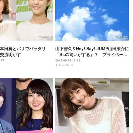
本田翼とパリでバッタリ
山下智久＆Hey! Say! JUMP山田涼介に
”交流明かす
「BLの匂いがする」？ プライベート
エピソード明かす
:47
2017.09.23 13:43
モデルプレス