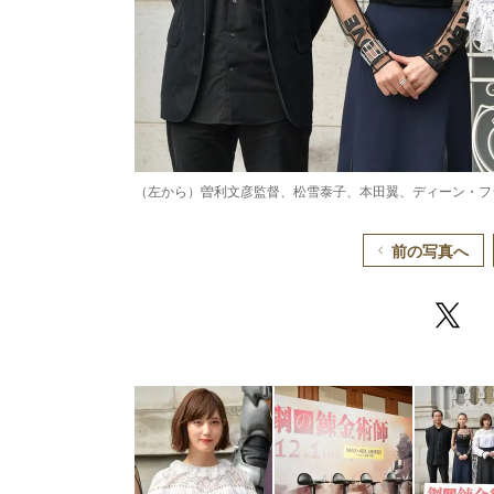
（左から）曽利文彦監督、松雪泰子、本田翼、ディーン・フ
前の写真へ