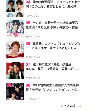
04
元ME:I飯田栞月、ミュージカル初出
演「この上ない喜びとともに大変光栄」
4年ぶり上演「ファントム」城田優らキ
ャスト発表
モデルプレス
05
テレ東、東野圭吾さん追悼 亀梨和
也主演「東野圭吾 手紙」再放送へ 佐藤隆
太・本田翼・中村倫也ら出演
モデルプレス
06
辻希美、コストコでショッピングカ
ートに座る次女・夢空（ゆめあ）ちゃん
の姿公開「乗りこなしてる感じが可愛す
ぎ」「成長を感じる」の声
モデルプレス
07
織田裕二主演「踊る大捜査線
N.E.W.」趣里・増田貴久・佐藤二朗ら新
メンバー紹介映像解禁 各キャラクター象
徴する“謎のキーワード”も
モデルプレス
08
M!LK曽野舜太＆吉田仁人の表紙解
禁「モデルプレスカウントダウンマガジ
ン」巻頭に登場
モデルプレス
もっとみる