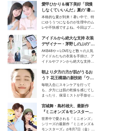
愛甲ひかり＆橋下美好「我慢
しなくていいんだ」夏の“暑さ
対策”の新しい選択肢とは？
本格的な夏が到来！暑い中で、特
にゆううつになるのが生理中のム
レや不快感ですよね。今回はプラ
イベートでも仲良しで旅行好きな
アイドルから絶大な支持 衣装
モデル・愛甲ひかりさんと橋下美
好さんを迎えて本音で女子会トー
デザイナー・茅野しのぶの“可
ク。猛暑のお出かけを快適に過ご
愛い”を作る美学＜「シチズン
AKB48や＝LOVEなど数々の人気
すヒントや、2人が感動した夏の
クロスシー」インタビュー＞
アイドルたちの衣装を手掛け、ア
生理の新常識にも迫りました。
イドルやファンから絶大な支持を
得る、株式会社オサレカンパニー
朝より夕方の方が肌がうるお
取締役兼クリエイティブディレク
ター・茅野しのぶ。一人ひとりの
う？ 花王構築の新技術「ウォ
個性に寄り添い、魅力を引き出す
ーターキャプチャリングスキ
毎朝入念にスキンケアを行って
衣装作りは、多くの女性たちに勇
ン（捕水肌）」がスキンケア
も、夕方には肌の乾燥を感じてし
気と自信を与え続けている。
の常識を変える予感
まったり、保湿ミストが手放せな
いという読者も多いのでは？そん
宮城舞・島村雄大、最新作
な美容の常識を大きく変える可能
性を秘めた、革新的な「Water
『ミニオンズ＆モンスター
Capturing Skin（ウォーターキャ
ズ』の魅力熱弁 ハチャメチャ
世界中で愛される「ミニオンズ」
プチャリングスキン：捕水肌）」
だけじゃない“友情と絆”に感
シリーズの最新作『ミニオンズ＆
技術を、花王が構築した。
動
モンスターズ』が8月7日（金）に