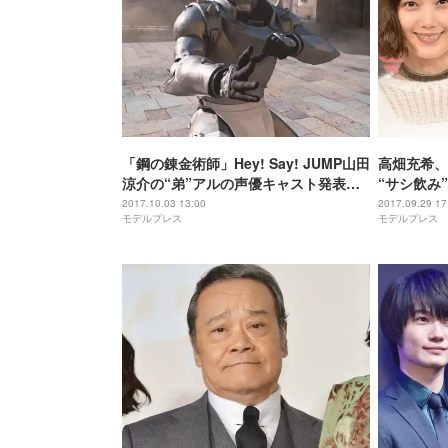
「鋼の錬金術師」Hey! Say! JUMP山田
高畑充希、
涼介の“弟”アルの声優キャスト発表
“サシ飲み
異例の抜擢へ
2017.10.03 13:00
2017.09.29 17
モデルプレス
モデルプレス