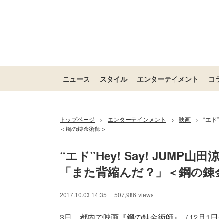
ニュース
スタイル
エンターテイメント
コ
トップページ
エンターテインメント
映画
“エド
>
>
>
＜鋼の錬金術師＞
“エド”Hey! Say! JUM
「また背縮んだ？」＜鋼の錬
2017.10.03 14:35
507,986
views
3日、都内で映画『鋼の錬金術師』（12月1日公