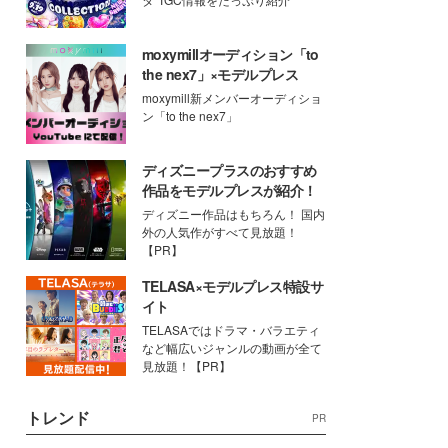
moxymillオーディション「to
the nex7」×モデルプレス
moxymill新メンバーオーディショ
ン「to the nex7」
ディズニープラスのおすすめ
作品をモデルプレスが紹介！
ディズニー作品はもちろん！ 国内
外の人気作がすべて見放題！
【PR】
TELASA×モデルプレス特設サ
イト
TELASAではドラマ・バラエティ
など幅広いジャンルの動画が全て
見放題！【PR】
トレンド
PR