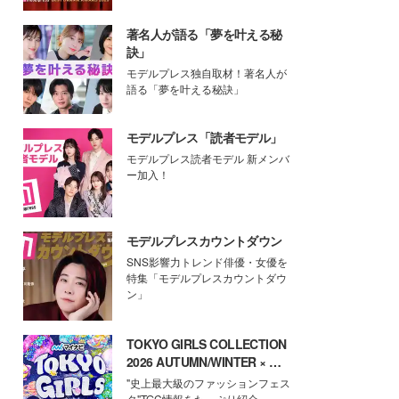
著名人が語る「夢を叶える秘
訣」
モデルプレス独自取材！著名人が
語る「夢を叶える秘訣」
モデルプレス「読者モデル」
モデルプレス読者モデル 新メンバ
ー加入！
モデルプレスカウントダウン
SNS影響力トレンド俳優・女優を
特集「モデルプレスカウントダウ
ン」
TOKYO GIRLS COLLECTION
2026 AUTUMN/WINTER × モ
デルプレス
"史上最大級のファッションフェス
タ"TGC情報をたっぷり紹介