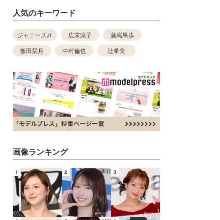
人気のキーワード
ジャニーズJr.
広末涼子
藤嶌果歩
飯田栞月
中村倫也
辻希美
画像ランキング
1
2
3