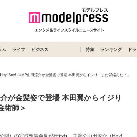
ラム
ライフ
ビジネス
特集
ランキング
ドラ
”Hey! Say! JUMP山田涼介が金髪姿で登場 本田翼からイジり「また背縮んだ？」
P山田涼介が金髪姿で登場 本田翼からイジり
金術師＞
開）の完成報告会見が行われ、主演の山田涼介（Hey! ...