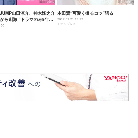
ay! JUMP山田涼介、神木隆之介
本田翼“可愛く撮るコツ”語る
から刺激 “ドラマのみ9年間
2017.09.21 13:22
モデルプレス
経て映画界へ…転機を明かす
:50