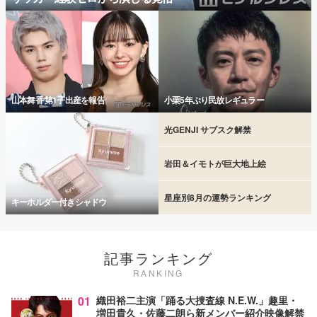
山本舞香 第1子出産を報告
小栗5年ぶり民放レギュラー
光GENJI サブスク解禁
岩田＆イモトが巨大地上絵
星座別8月の運勢ランキング
キーホルダー付きシャドウ
記事ランキング
RANKING
01
織田裕二主演「踊る大捜査線 N.E.W.」趣里・
増田貴久・佐藤二朗ら新メンバー紹介映像解禁