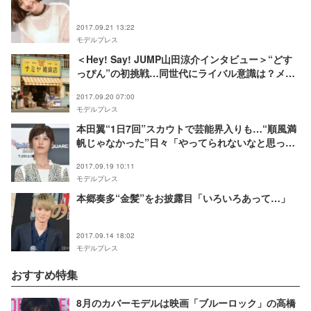
2017.09.21 13:22
モデルプレス
＜Hey! Say! JUMP山田涼介インタビュー＞“どす
っぴん”の初挑戦…同世代にライバル意識は？メン
バーの活躍をどう思う？“絶対的エース”が明かす今
2017.09.20 07:00
と未来
モデルプレス
本田翼“1日7回”スカウトで芸能界入りも…“順風満
帆じゃなかった”日々「やってられないなと思っ
た」
2017.09.19 10:11
モデルプレス
本郷奏多“金髪”をお披露目「いろいろあって…」
2017.09.14 18:02
モデルプレス
おすすめ特集
8月のカバーモデルは映画「ブルーロック」の高橋