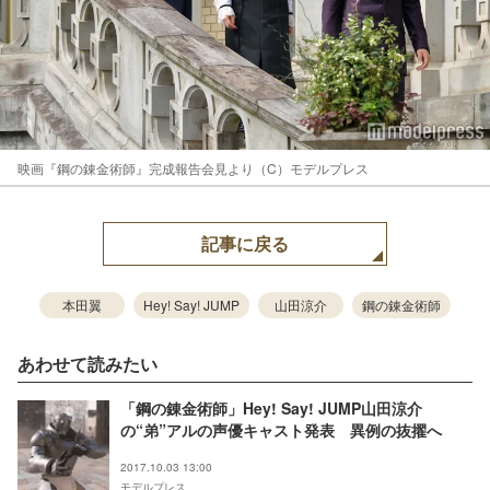
映画『鋼の錬金術師』完成報告会見より（C）モデルプレス
記事に戻る
本田翼
Hey! Say! JUMP
山田涼介
鋼の錬金術師
あわせて読みたい
「鋼の錬金術師」Hey! Say! JUMP山田涼介
の“弟”アルの声優キャスト発表 異例の抜擢へ
2017.10.03 13:00
モデルプレス