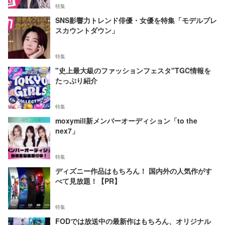
特集
SNS影響力トレンド俳優・女優を特集「モデルプレ
スカウントダウン」
特集
"史上最大級のファッションフェスタ"TGC情報を
たっぷり紹介
特集
moxymill新メンバーオーディション「to the
nex7」
特集
ディズニー作品はもちろん！ 国内外の人気作がす
べて見放題！【PR】
特集
FODでは放送中の最新作はもちろん、オリジナル