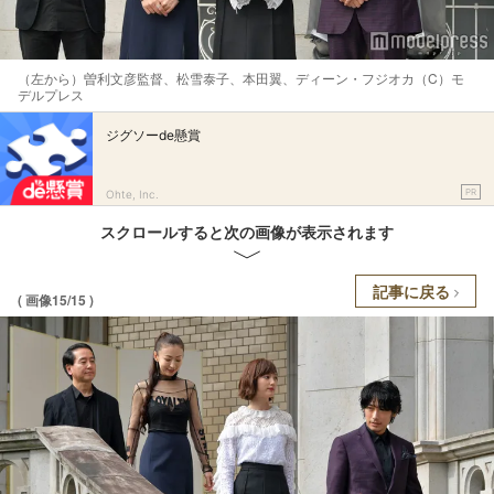
（左から）曽利文彦監督、松雪泰子、本田翼、ディーン・フジオカ（C）モ
デルプレス
ジグソーde懸賞
PR
Ohte, Inc.
スクロールすると次の画像が表示されます
記事に戻る
( 画像15/15 )