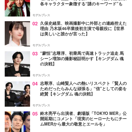
各キャラクター象徴する“謎のキーワード”も
モデルプレス
02
久保史緒里、映画撮影中に外部との連絡控えた
理由 乃木坂46卒業後初主演で母親役に【世界
は美しいと誰かが言った】
モデルプレス
03
“蒙恬”志尊淳、初乗馬で高速トラック追走 馬
シーン増加の撮影秘話明かす【キングダム 魂
の決戦】
モデルプレス
04
志尊淳、山崎賢人への熱いリスペクト「賢人の
ためだったらみんな頑張る」“信”としての姿を
絶賛【キングダム 魂の決戦】
モデルプレス
05
鈴木亮平ら出演者、劇場版「TOKYO MER」公
開延期にコメント「現実のヒーローたちにチー
ムMERから最大の敬意とエールを」