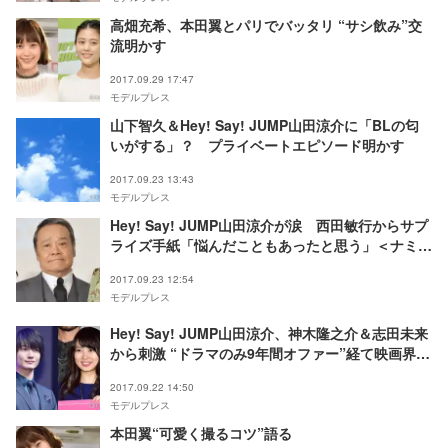
高畑充希、本田翼とパリでバッタリ “サシ飲み”交
流明かす
2017.09.29 17:47
モデルプレス
山下智久＆Hey! Say! JUMP山田涼介に「BLの匂
いがする」？ プライベートエピソード明かす
2017.09.23 13:43
モデルプレス
Hey! Say! JUMP山田涼介が涙 西田敏行からサプ
ライズ手紙「悩んだこともあったと思う」＜ナミヤ
雑貨店の奇蹟＞
2017.09.23 12:54
モデルプレス
Hey! Say! JUMP山田涼介、神木隆之介＆志田未来
から刺激 “ドラマのみ9年間オファー”経て映画界
へ…転機を明かす
2017.09.22 14:50
モデルプレス
本田翼“可愛く撮るコツ”語る