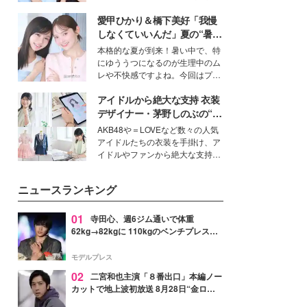
公開。モデルプレスでは、“大のミ
愛甲ひかり＆橋下美好「我慢
ニオン好き”という共通点を持つモ
デルの宮城舞と島村雄大の特別対
しなくていいんだ」夏の“暑さ
談をお届け！それぞれの視点か
対策”の新しい選択肢とは？
本格的な夏が到来！暑い中で、特
ら、今作ならではの魅力や予想外
にゆううつになるのが生理中のム
の感動をもたらす奥深いストーリ
レや不快感ですよね。今回はプラ
ーについて熱く語り合ってもらっ
イベートでも仲良しで旅行好きな
た。
アイドルから絶大な支持 衣装
モデル・愛甲ひかりさんと橋下美
好さんを迎えて本音で女子会トー
デザイナー・茅野しのぶの“可
ク。猛暑のお出かけを快適に過ご
愛い”を作る美学＜「シチズン
AKB48や＝LOVEなど数々の人気
すヒントや、2人が感動した夏の
クロスシー」インタビュー＞
アイドルたちの衣装を手掛け、ア
生理の新常識にも迫りました。
イドルやファンから絶大な支持を
得る、株式会社オサレカンパニー
取締役兼クリエイティブディレク
ニュースランキング
ター・茅野しのぶ。一人ひとりの
個性に寄り添い、魅力を引き出す
衣装作りは、多くの女性たちに勇
01
寺田心、週6ジム通いで体重
気と自信を与え続けている。
62kg→82kgに 110kgのベンチプレス持
ち上げる姿披露「胸板の厚みすごい」
「かっこいい」と反響
モデルプレス
02
二宮和也主演「８番出口」本編ノー
カットで地上波初放送 8月28日“金ロ
ー”枠