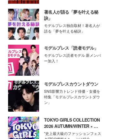
著名人が語る「夢を叶える秘
訣」
モデルプレス独自取材！著名人が
語る「夢を叶える秘訣」
モデルプレス「読者モデル」
モデルプレス読者モデル 新メンバ
ー加入！
モデルプレスカウントダウン
SNS影響力トレンド俳優・女優を
特集「モデルプレスカウントダウ
ン」
TOKYO GIRLS COLLECTION
2026 AUTUMN/WINTER × モ
デルプレス
"史上最大級のファッションフェス
タ"TGC情報をたっぷり紹介