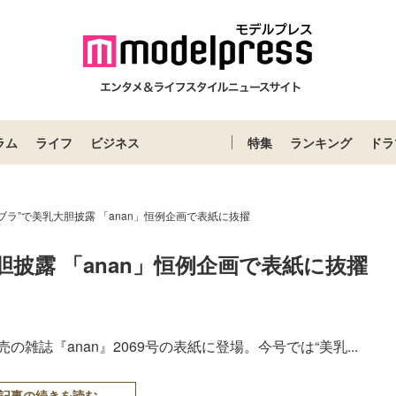
ラム
ライフ
ビジネス
特集
ランキング
ドラ
ブラ”で美乳大胆披露 「anan」恒例企画で表紙に抜擢
胆披露 「anan」恒例企画で表紙に抜擢
雑誌『anan』2069号の表紙に登場。今号では“美乳...
記事の続きを読む