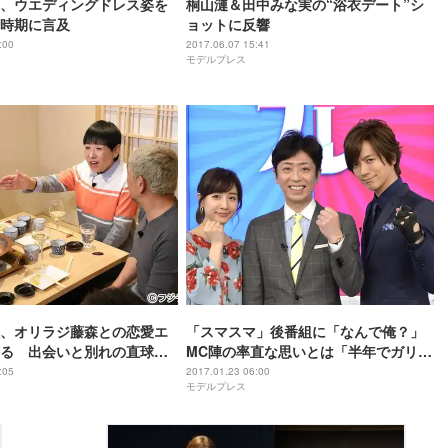
、ウエディングドレス姿を
桐山漣＆田中みな実の“浴衣デート”シ
時期に言及
ョットに反響
:00
2017.06.07 15:41
モデルプレス
、オリラジ藤森との恋愛エ
「スマスマ」後番組に「なんで俺？」
る 出会いと別れの直球質
MC陣の率直な思いとは「半年でガリガ
リになるかも」
:05
2017.01.23 06:00
モデルプレス