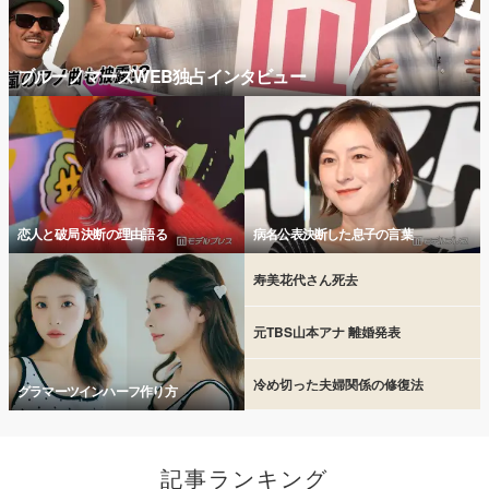
ブルーノマーズWEB独占インタビュー
恋人と破局 決断の理由語る
病名公表決断した息子の言葉
寿美花代さん死去
元TBS山本アナ 離婚発表
冷め切った夫婦関係の修復法
グラマーツインハーフ作り方
記事ランキング