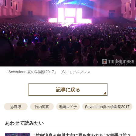
「Seventeen 夏の学園祭2017」 （C）モデルプレス
記事に戻る
志尊淳
竹内涼真
黒崎レイナ
Seventeen夏の学園祭2017
あわせて読みたい
“竹内涼真＆中川大志に唇を奪われた”お相手は誰？