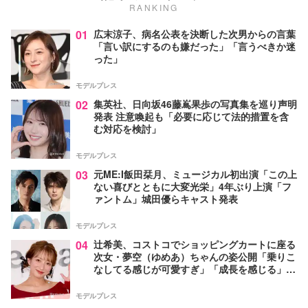
RANKING
01
広末涼子、病名公表を決断した次男からの言葉
「言い訳にするのも嫌だった」「言うべきか迷
った」
モデルプレス
02
集英社、日向坂46藤嶌果歩の写真集を巡り声明
発表 注意喚起も「必要に応じて法的措置を含
む対応を検討」
モデルプレス
03
元ME:I飯田栞月、ミュージカル初出演「この上
ない喜びとともに大変光栄」4年ぶり上演「フ
ァントム」城田優らキャスト発表
モデルプレス
04
辻希美、コストコでショッピングカートに座る
次女・夢空（ゆめあ）ちゃんの姿公開「乗りこ
なしてる感じが可愛すぎ」「成長を感じる」の
声
モデルプレス