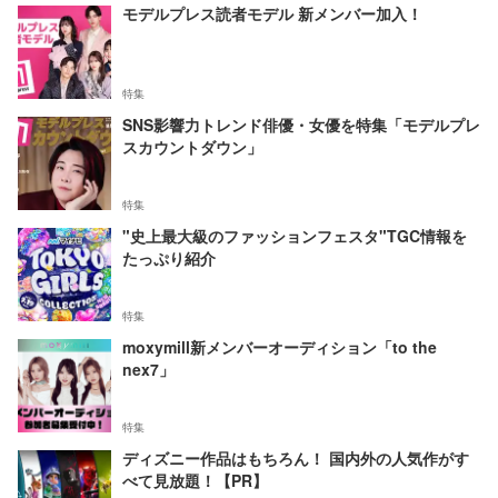
モデルプレス読者モデル 新メンバー加入！
特集
SNS影響力トレンド俳優・女優を特集「モデルプレ
スカウントダウン」
特集
"史上最大級のファッションフェスタ"TGC情報を
たっぷり紹介
特集
moxymill新メンバーオーディション「to the
nex7」
特集
ディズニー作品はもちろん！ 国内外の人気作がす
べて見放題！【PR】