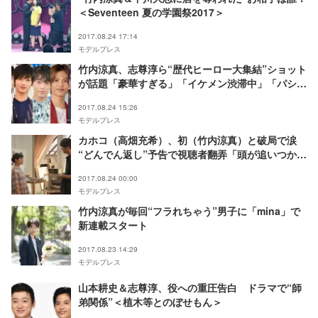
＜Seventeen 夏の学園祭2017＞
2017.08.24 17:14
モデルプレス
竹内涼真、志尊淳ら“歴代ヒーロー大集結”ショット
が話題「豪華すぎる」「イケメン渋滞中」「パシフ
ィコは敵が襲えない」
2017.08.24 15:26
モデルプレス
カホコ（高畑充希）、初（竹内涼真）と破局で涙
“どんでん返し”予告で視聴者翻弄「頭が追いつかな
い」＜過保護のカホコ第7話＞
2017.08.24 00:00
モデルプレス
竹内涼真が毎回“フラれちゃう”男子に「mina」で
新連載スタート
2017.08.23 14:29
モデルプレス
山本耕史＆志尊淳、役への重圧告白 ドラマで“師
弟関係”＜植木等とのぼせもん＞