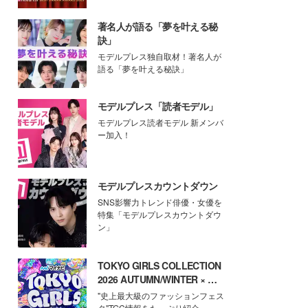
著名人が語る「夢を叶える秘
訣」
モデルプレス独自取材！著名人が
語る「夢を叶える秘訣」
モデルプレス「読者モデル」
モデルプレス読者モデル 新メンバ
ー加入！
モデルプレスカウントダウン
SNS影響力トレンド俳優・女優を
特集「モデルプレスカウントダウ
ン」
TOKYO GIRLS COLLECTION
2026 AUTUMN/WINTER × モ
デルプレス
"史上最大級のファッションフェス
タ"TGC情報をたっぷり紹介