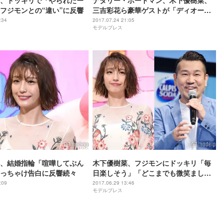
、ドッキリで「やられたー
ナタリー・ポートマン、木下優樹菜、
フジモンとの“違い”に反響
三吉彩花ら豪華ゲストが「ディオー
ル」イベントに集結
:34
2017.07.24 21:05
モデルプレス
、結婚指輪「喧嘩してぶん
木下優樹菜、フジモンにドッキリ「毎
っちゃけ告白に反響続々
日楽しそう」「どこまでも微笑ましい
家族」反響集まる
:09
2017.06.29 13:46
モデルプレス