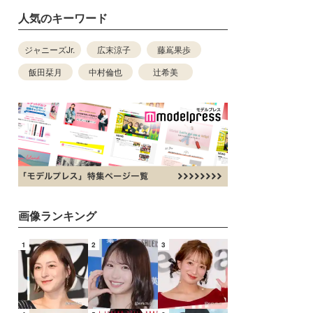
人気のキーワード
ジャニーズJr.
広末涼子
藤嶌果歩
飯田栞月
中村倫也
辻希美
画像ランキング
1
2
3