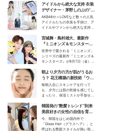
アイドルから絶大な支持 衣装
デザイナー・茅野しのぶの“可
愛い”を作る美学＜「シチズン
AKB48や＝LOVEなど数々の人気
クロスシー」インタビュー＞
アイドルたちの衣装を手掛け、ア
イドルやファンから絶大な支持を
得る、株式会社オサレカンパニー
宮城舞・島村雄大、最新作
取締役兼クリエイティブディレク
ター・茅野しのぶ。一人ひとりの
『ミニオンズ＆モンスター
個性に寄り添い、魅力を引き出す
ズ』の魅力熱弁 ハチャメチャ
世界中で愛される「ミニオンズ」
衣装作りは、多くの女性たちに勇
だけじゃない“友情と絆”に感
シリーズの最新作『ミニオンズ＆
気と自信を与え続けている。
動
モンスターズ』が8月7日（金）に
公開。モデルプレスでは、“大のミ
朝より夕方の方が肌がうるお
ニオン好き”という共通点を持つモ
デルの宮城舞と島村雄大の特別対
う？ 花王構築の新技術「ウォ
談をお届け！それぞれの視点か
ーターキャプチャリングスキ
毎朝入念にスキンケアを行って
ら、今作ならではの魅力や予想外
ン（捕水肌）」がスキンケア
も、夕方には肌の乾燥を感じてし
の感動をもたらす奥深いストーリ
の常識を変える予感
まったり、保湿ミストが手放せな
ーについて熱く語り合ってもらっ
いという読者も多いのでは？そん
た。
韓国発の“艶髪トレンド”到来
な美容の常識を大きく変える可能
性を秘めた、革新的な「Water
美容好きの女性の自信を育む
Capturing Skin（ウォーターキャ
「ヘアケア事情」って？
今、韓国をはじめ国内外で
プチャリングスキン：捕水肌）」
「Glass Hair（グラスヘア）」と
技術を、花王が構築した。
呼ばれる艶髪スタイルが熱い視線