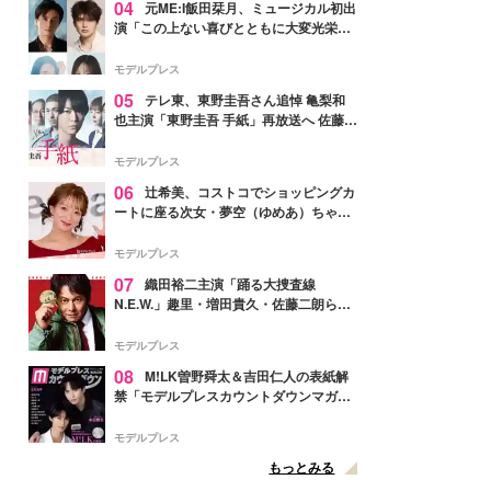
04
元ME:I飯田栞月、ミュージカル初出
演「この上ない喜びとともに大変光栄」
4年ぶり上演「ファントム」城田優らキ
ャスト発表
モデルプレス
05
テレ東、東野圭吾さん追悼 亀梨和
也主演「東野圭吾 手紙」再放送へ 佐藤隆
太・本田翼・中村倫也ら出演
モデルプレス
06
辻希美、コストコでショッピングカ
ートに座る次女・夢空（ゆめあ）ちゃん
の姿公開「乗りこなしてる感じが可愛す
ぎ」「成長を感じる」の声
モデルプレス
07
織田裕二主演「踊る大捜査線
N.E.W.」趣里・増田貴久・佐藤二朗ら新
メンバー紹介映像解禁 各キャラクター象
徴する“謎のキーワード”も
モデルプレス
08
M!LK曽野舜太＆吉田仁人の表紙解
禁「モデルプレスカウントダウンマガジ
ン」巻頭に登場
モデルプレス
もっとみる