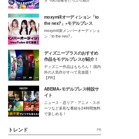
moxymillオーディション「to
the nex7」×モデルプレス
moxymill新メンバーオーディショ
ン「to the nex7」
ディズニープラスのおすすめ
作品をモデルプレスが紹介！
ディズニー作品はもちろん！ 国内
外の人気作がすべて見放題！
【PR】
ABEMA×モデルプレス特設サ
イト
ニュース・恋リア・アニメ・スポ
ーツなど多彩な番組を24時間無料
で楽しめる！
トレンド
PR