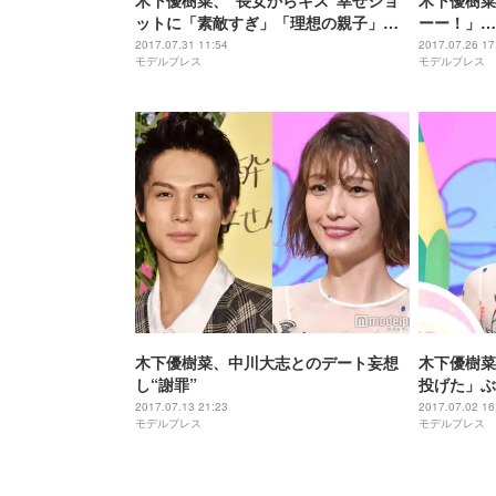
木下優樹菜、“長女からキス”幸せショ
木下優樹菜
ットに「素敵すぎ」「理想の親子」の
ーー！」…
声
2017.07.31 11:54
2017.07.26 17
モデルプレス
モデルプレス
木下優樹菜、中川大志とのデート妄想
木下優樹菜
し“謝罪”
投げた」ぶ
2017.07.13 21:23
2017.07.02 16
モデルプレス
モデルプレス