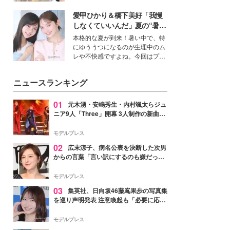
を集めています。メイクやファッ
愛甲ひかり＆橋下美好「我慢
ションの完成度を高めるベースと
して、“髪そのものの美しさ”に改
しなくていいんだ」夏の“暑さ
めて注目する人が増えている様
対策”の新しい選択肢とは？
本格的な夏が到来！暑い中で、特
子。今回は、そんな憧れの艶やか
にゆううつになるのが生理中のム
な髪を日常で叶える、美容好きの
レや不快感ですよね。今回はプラ
女性たちのヘアケア事情を紹介し
イベートでも仲良しで旅行好きな
ます。
モデル・愛甲ひかりさんと橋下美
ニュースランキング
好さんを迎えて本音で女子会トー
ク。猛暑のお出かけを快適に過ご
すヒントや、2人が感動した夏の
01
元木湧・安嶋秀生・内村颯太らジュ
生理の新常識にも迫りました。
ニア9人「Three」開幕 3人制作の新曲＆
手描きセットに込めた想い「もっと前に
進んで夢を掴みたい」【ゲネプロレポ】
モデルプレス
02
広末涼子、病名公表を決断した次男
からの言葉「言い訳にするのも嫌だっ
た」「言うべきか迷った」
モデルプレス
03
集英社、日向坂46藤嶌果歩の写真集
を巡り声明発表 注意喚起も「必要に応じ
て法的措置を含む対応を検討」
モデルプレス