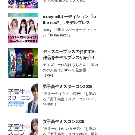
moxymillオーディション「to
the nex7」×モデルプレス
moxymill新メンバーオーディショ
ン「to the nex7」
ディズニープラスのおすすめ
作品をモデルプレスが紹介！
ディズニー作品はもちろん！ 国内
外の人気作がすべて見放題！
【PR】
男子高生ミスターコン2026
“日本一のイケメン高校生”を決め
る「男子高生ミスターコン2026」
開催中！
女子高生ミスコン2026
“日本一かわいい女子高生”を決め
る「女子高生ミスコン2026」開催