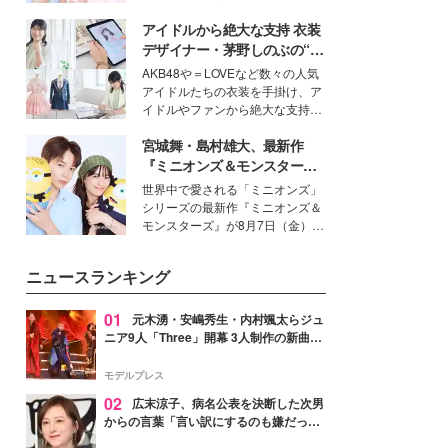
女性たちのヘアケア事情を紹介し
イベートでも仲良しで旅行好きな
ます。
アイドルから絶大な支持 衣装
モデル・愛甲ひかりさんと橋下美
好さんを迎えて本音で女子会トー
デザイナー・茅野しのぶの“可
ク。猛暑のお出かけを快適に過ご
愛い”を作る美学＜「シチズン
AKB48や＝LOVEなど数々の人気
すヒントや、2人が感動した夏の
クロスシー」インタビュー＞
アイドルたちの衣装を手掛け、ア
生理の新常識にも迫りました。
イドルやファンから絶大な支持を
得る、株式会社オサレカンパニー
宮城舞・島村雄大、最新作
取締役兼クリエイティブディレク
ター・茅野しのぶ。一人ひとりの
『ミニオンズ＆モンスター
個性に寄り添い、魅力を引き出す
ズ』の魅力熱弁 ハチャメチャ
世界中で愛される「ミニオンズ」
衣装作りは、多くの女性たちに勇
だけじゃない“友情と絆”に感
シリーズの最新作『ミニオンズ＆
気と自信を与え続けている。
動
モンスターズ』が8月7日（金）に
公開。モデルプレスでは、“大のミ
ニオン好き”という共通点を持つモ
ニュースランキング
デルの宮城舞と島村雄大の特別対
談をお届け！それぞれの視点か
ら、今作ならではの魅力や予想外
01
元木湧・安嶋秀生・内村颯太らジュ
の感動をもたらす奥深いストーリ
ニア9人「Three」開幕 3人制作の新曲＆
ーについて熱く語り合ってもらっ
手描きセットに込めた想い「もっと前に
た。
進んで夢を掴みたい」【ゲネプロレポ】
モデルプレス
02
広末涼子、病名公表を決断した次男
からの言葉「言い訳にするのも嫌だっ
た」「言うべきか迷った」