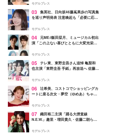
モデルプレス
03
集英社、日向坂46藤嶌果歩の写真集
を巡り声明発表 注意喚起も「必要に応じ
て法的措置を含む対応を検討」
モデルプレス
04
元ME:I飯田栞月、ミュージカル初出
演「この上ない喜びとともに大変光栄」
4年ぶり上演「ファントム」城田優らキ
ャスト発表
モデルプレス
05
テレ東、東野圭吾さん追悼 亀梨和
也主演「東野圭吾 手紙」再放送へ 佐藤隆
太・本田翼・中村倫也ら出演
モデルプレス
06
辻希美、コストコでショッピングカ
ートに座る次女・夢空（ゆめあ）ちゃん
の姿公開「乗りこなしてる感じが可愛す
ぎ」「成長を感じる」の声
モデルプレス
07
織田裕二主演「踊る大捜査線
N.E.W.」趣里・増田貴久・佐藤二朗ら新
メンバー紹介映像解禁 各キャラクター象
徴する“謎のキーワード”も
モデルプレス