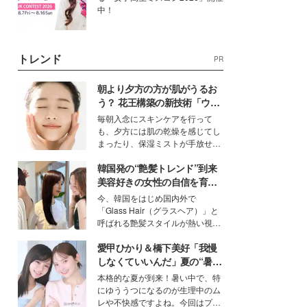
中！
トレンド
PR
朝より夕方の方が肌がうるお
う？ 花王構築の新技術「ウォ
ーターキャプチャリングスキ
毎朝入念にスキンケアを行って
ン（捕水肌）」がスキンケア
も、夕方には肌の乾燥を感じてし
の常識を変える予感
まったり、保湿ミストが手放せな
いという読者も多いのでは？そん
韓国発の“艶髪トレンド”到来
な美容の常識を大きく変える可能
性を秘めた、革新的な「Water
美容好きの女性の自信を育む
Capturing Skin（ウォーターキャ
「ヘアケア事情」って？
今、韓国をはじめ国内外で
プチャリングスキン：捕水肌）」
「Glass Hair（グラスヘア）」と
技術を、花王が構築した。
呼ばれる艶髪スタイルが熱い視線
を集めています。メイクやファッ
愛甲ひかり＆橋下美好「我慢
ションの完成度を高めるベースと
して、“髪そのものの美しさ”に改
しなくていいんだ」夏の“暑さ
めて注目する人が増えている様
対策”の新しい選択肢とは？
本格的な夏が到来！暑い中で、特
子。今回は、そんな憧れの艶やか
にゆううつになるのが生理中のム
な髪を日常で叶える、美容好きの
レや不快感ですよね。今回はプラ