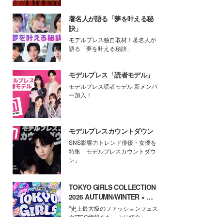
著名人が語る「夢を叶える秘
訣」
モデルプレス独自取材！著名人が
語る「夢を叶える秘訣」
モデルプレス「読者モデル」
モデルプレス読者モデル 新メンバ
ー加入！
モデルプレスカウントダウン
SNS影響力トレンド俳優・女優を
特集「モデルプレスカウントダウ
ン」
TOKYO GIRLS COLLECTION
2026 AUTUMN/WINTER × モ
デルプレス
"史上最大級のファッションフェス
タ"TGC情報をたっぷり紹介