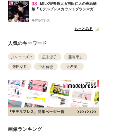
08
M!LK曽野舜太＆吉田仁人の表紙解
禁「モデルプレスカウントダウンマガジ
ン」巻頭に登場
モデルプレス
もっとみる
人気のキーワード
ジャニーズJr.
広末涼子
藤嶌果歩
飯田栞月
中村倫也
辻希美
画像ランキング