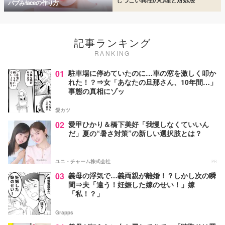
バブみfaceの作り方
記事ランキング
RANKING
01
駐車場に停めていたのに…車の窓を激しく叩か
れた！？⇒女「あなたの旦那さん、10年間…」
事態の真相にゾッ
愛カツ
02
愛甲ひかり＆橋下美好「我慢しなくていいん
だ」夏の“暑さ対策”の新しい選択肢とは？
ユニ・チャーム株式会社
PR
03
義母の浮気で…義両親が離婚！？しかし次の瞬
間⇒夫「違う！妊娠した嫁のせい！」嫁
「私！？」
Grapps