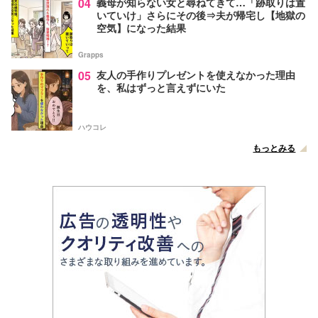
04
義母が知らない女と尋ねてきて…「跡取りは置
いていけ」さらにその後⇒夫が帰宅し【地獄の
空気】になった結果
Grapps
05
友人の手作りプレゼントを使えなかった理由
を、私はずっと言えずにいた
ハウコレ
もっとみる