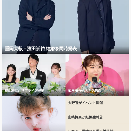
重岡大毅・濱田崇裕 結婚を同時発表
福山雅治がサプライズ登場
峯岸 夫からのキス告白
大野智がイベント開催
山崎怜奈が妊娠生報告
しつこい異性の心理と対処法