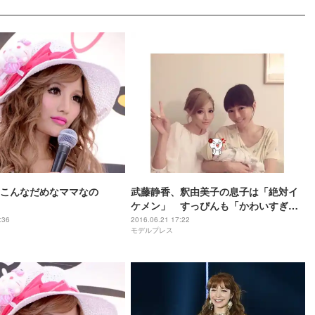
こんなだめなママなの
武藤静香、釈由美子の息子は「絶対イ
ケメン」 すっぴんも「かわいすぎ
る」と絶賛
:36
2016.06.21 17:22
モデルプレス