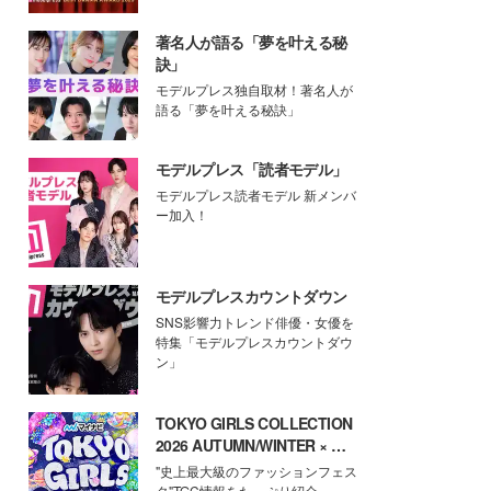
著名人が語る「夢を叶える秘
訣」
モデルプレス独自取材！著名人が
語る「夢を叶える秘訣」
モデルプレス「読者モデル」
モデルプレス読者モデル 新メンバ
ー加入！
モデルプレスカウントダウン
SNS影響力トレンド俳優・女優を
特集「モデルプレスカウントダウ
ン」
TOKYO GIRLS COLLECTION
2026 AUTUMN/WINTER × モ
デルプレス
"史上最大級のファッションフェス
タ"TGC情報をたっぷり紹介