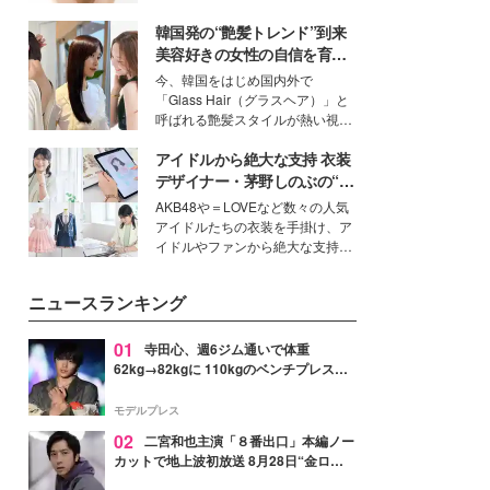
いという読者も多いのでは？そん
韓国発の“艶髪トレンド”到来
な美容の常識を大きく変える可能
性を秘めた、革新的な「Water
美容好きの女性の自信を育む
Capturing Skin（ウォーターキャ
「ヘアケア事情」って？
今、韓国をはじめ国内外で
プチャリングスキン：捕水肌）」
「Glass Hair（グラスヘア）」と
技術を、花王が構築した。
呼ばれる艶髪スタイルが熱い視線
を集めています。メイクやファッ
アイドルから絶大な支持 衣装
ションの完成度を高めるベースと
して、“髪そのものの美しさ”に改
デザイナー・茅野しのぶの“可
めて注目する人が増えている様
愛い”を作る美学＜「シチズン
AKB48や＝LOVEなど数々の人気
子。今回は、そんな憧れの艶やか
クロスシー」インタビュー＞
アイドルたちの衣装を手掛け、ア
な髪を日常で叶える、美容好きの
イドルやファンから絶大な支持を
女性たちのヘアケア事情を紹介し
得る、株式会社オサレカンパニー
ます。
取締役兼クリエイティブディレク
ニュースランキング
ター・茅野しのぶ。一人ひとりの
個性に寄り添い、魅力を引き出す
衣装作りは、多くの女性たちに勇
01
寺田心、週6ジム通いで体重
気と自信を与え続けている。
62kg→82kgに 110kgのベンチプレス持
ち上げる姿披露「胸板の厚みすごい」
「かっこいい」と反響
モデルプレス
02
二宮和也主演「８番出口」本編ノー
カットで地上波初放送 8月28日“金ロ
ー”枠