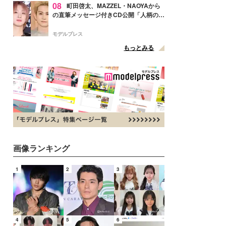
08
町田啓太、MAZZEL・NAOYAから
の直筆メッセージ付きCD公開「人柄の良
さがにじみ出てる」の声
モデルプレス
もっとみる
画像ランキング
1
2
3
4
5
6