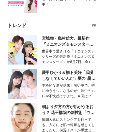
中！
トレンド
PR
宮城舞・島村雄大、最新作
『ミニオンズ＆モンスター
ズ』の魅力熱弁 ハチャメチャ
世界中で愛される「ミニオンズ」
だけじゃない“友情と絆”に感
シリーズの最新作『ミニオンズ＆
動
モンスターズ』が8月7日（金）に
公開。モデルプレスでは、“大のミ
愛甲ひかり＆橋下美好「我慢
ニオン好き”という共通点を持つモ
デルの宮城舞と島村雄大の特別対
しなくていいんだ」夏の“暑さ
談をお届け！それぞれの視点か
対策”の新しい選択肢とは？
本格的な夏が到来！暑い中で、特
ら、今作ならではの魅力や予想外
にゆううつになるのが生理中のム
の感動をもたらす奥深いストーリ
レや不快感ですよね。今回はプラ
ーについて熱く語り合ってもらっ
イベートでも仲良しで旅行好きな
た。
朝より夕方の方が肌がうるお
モデル・愛甲ひかりさんと橋下美
好さんを迎えて本音で女子会トー
う？ 花王構築の新技術「ウォ
ク。猛暑のお出かけを快適に過ご
ーターキャプチャリングスキ
毎朝入念にスキンケアを行って
すヒントや、2人が感動した夏の
ン（捕水肌）」がスキンケア
も、夕方には肌の乾燥を感じてし
生理の新常識にも迫りました。
の常識を変える予感
まったり、保湿ミストが手放せな