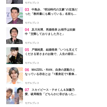
モデルプレス
03
中島歩、“明治時代の文豪”の玄孫だ
った「教科書にも載っている」名前も先
祖に由来
モデルプレス
04
及川光博、再婚発表 お相手は妊娠
中「交際しておりました方と」
モデルプレス
05
戸塚純貴、結婚発表「いつも支えて
くださる皆さまのお陰で、人生の節目を
迎えられること、心より感謝しておりま
す」【全文】
モデルプレス
06
MAZZEL・RAN、自身の原動力と
なっている存在とは「1番身近で1番偉大
な存在」
モデルプレス
07
スカイピース・テオくん＆加藤乃
愛、破局報告「どちらかに非があったわ
けではなく」2023年2月に交際発表
モデルプレス