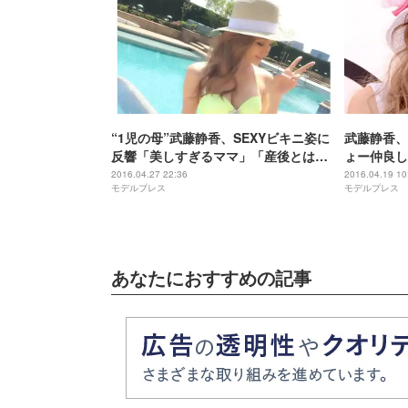
“1児の母”武藤静香、SEXYビキニ姿に
武藤静香、
反響「美しすぎるママ」「産後とは思
ょー仲良し
えぬスタイル」
2016.04.27 22:36
2016.04.19 10
モデルプレス
モデルプレス
あなたにおすすめの記事