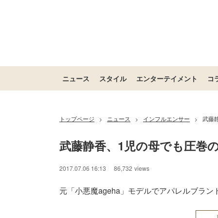
ニュース
スタイル
エンターテイメント
コ
トップページ
ニュース
インフルエンサー
武藤
>
>
>
武藤静香、1児の母でも圧巻
2017.07.06 16:13
86,732
views
元「小悪魔ageha」モデルでアパレルブランドデ