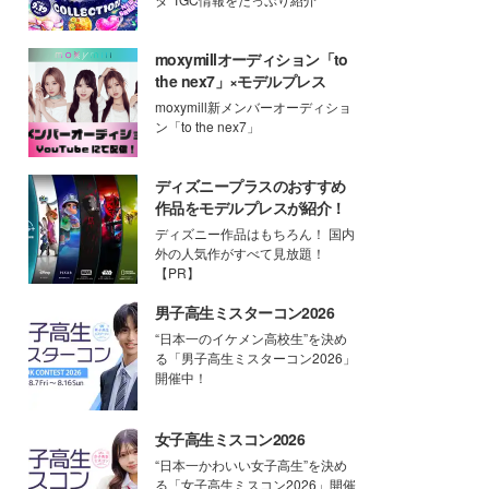
moxymillオーディション「to
the nex7」×モデルプレス
moxymill新メンバーオーディショ
ン「to the nex7」
ディズニープラスのおすすめ
作品をモデルプレスが紹介！
ディズニー作品はもちろん！ 国内
外の人気作がすべて見放題！
【PR】
男子高生ミスターコン2026
“日本一のイケメン高校生”を決め
る「男子高生ミスターコン2026」
開催中！
女子高生ミスコン2026
“日本一かわいい女子高生”を決め
る「女子高生ミスコン2026」開催