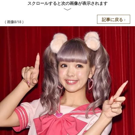
スクロールすると次の画像が表示されます
記事に戻る
( 画像8/18 )