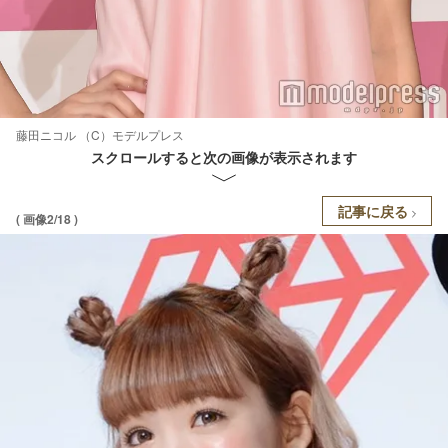
藤田ニコル （C）モデルプレス
スクロールすると次の画像が表示されます
記事に戻る
( 画像2/18 )