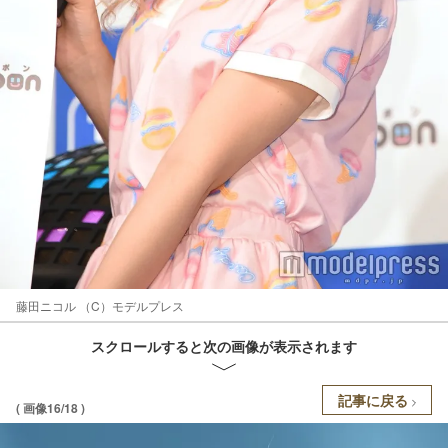
藤田ニコル （C）モデルプレス
スクロールすると次の画像が表示されます
記事に戻る
( 画像16/18 )