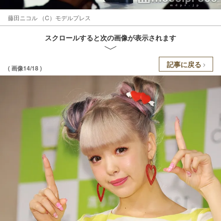
藤田ニコル （C）モデルプレス
スクロールすると次の画像が表示されます
記事に戻る
( 画像14/18 )