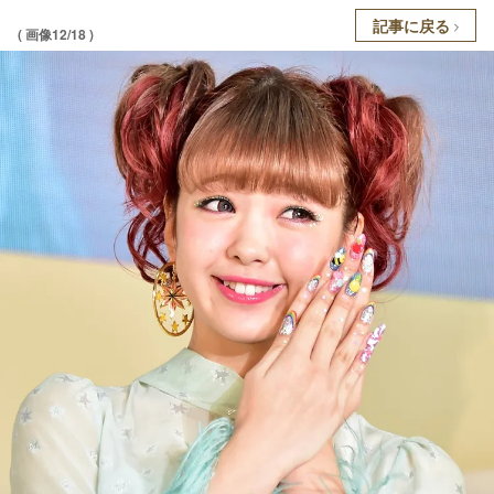
記事に戻る
( 画像12/18 )