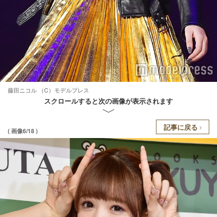
藤田ニコル （C）モデルプレス
スクロールすると次の画像が表示されます
記事に戻る
( 画像6/18 )