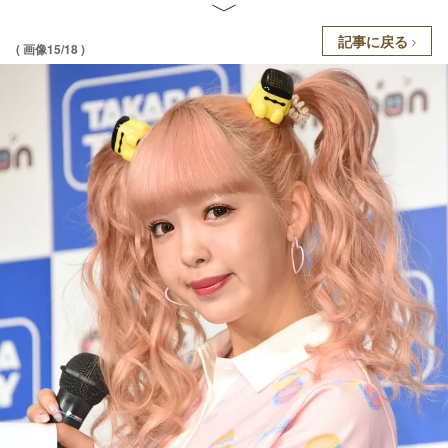
記事に戻る
( 画像15/18 )