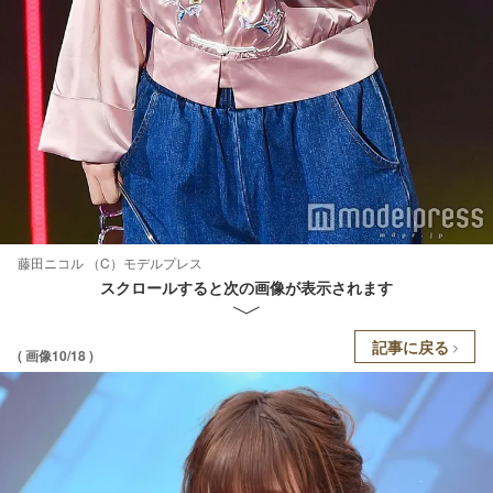
藤田ニコル （C）モデルプレス
スクロールすると次の画像が表示されます
記事に戻る
( 画像10/18 )