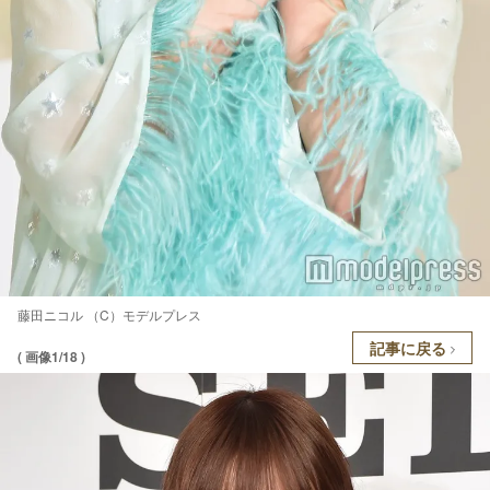
藤田ニコル （C）モデルプレス
記事に戻る
( 画像1/18 )