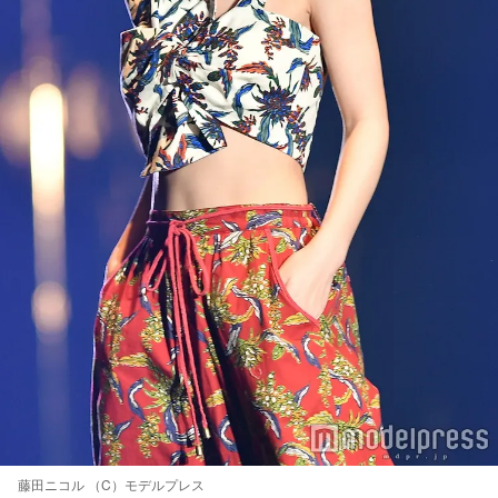
藤田ニコル （C）モデルプレス