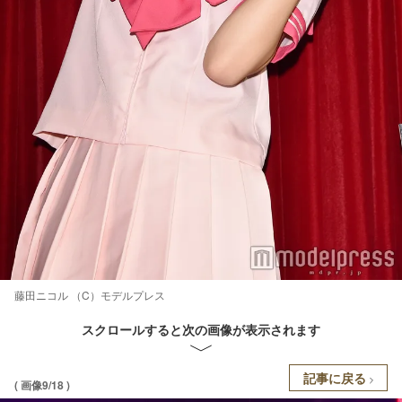
藤田ニコル （C）モデルプレス
スクロールすると次の画像が表示されます
記事に戻る
( 画像9/18 )