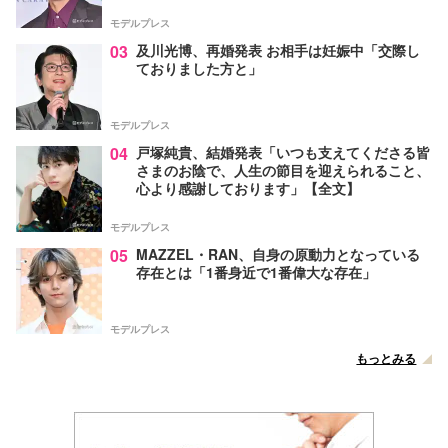
モデルプレス
03
及川光博、再婚発表 お相手は妊娠中「交際し
ておりました方と」
モデルプレス
04
戸塚純貴、結婚発表「いつも支えてくださる皆
さまのお陰で、人生の節目を迎えられること、
心より感謝しております」【全文】
モデルプレス
05
MAZZEL・RAN、自身の原動力となっている
存在とは「1番身近で1番偉大な存在」
モデルプレス
もっとみる