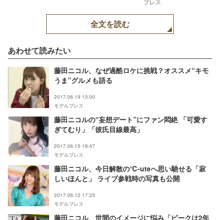
プレス
全文を読む
あわせて読みたい
藤田ニコル、なぜ過酷ロケに挑戦？オススメ“キモ
うま”グルメも語る
2017.06.19 13:00
モデルプレス
藤田ニコルの“妄想デート”にファン悶絶 「可愛す
ぎてむり」「彼氏目線最高」
2017.06.15 18:47
モデルプレス
藤田ニコル、今日解散の℃-uteへ思い馳せる「寂
しいほんと」 ライブ参戦時の写真も公開
2017.06.12 17:25
モデルプレス
藤田ニコル、世間のイメージに悩み「ピークは2年