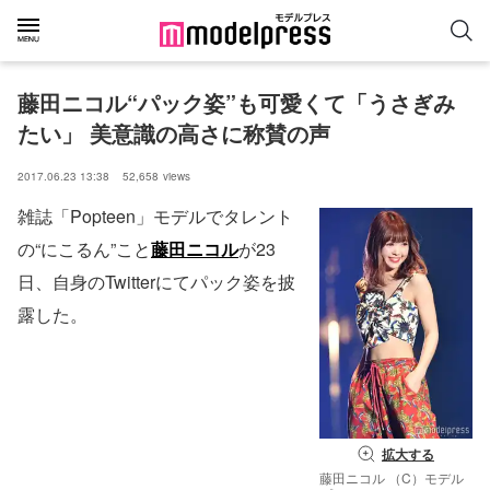
藤田ニコル“パック姿”も可愛くて「うさぎみ
たい」 美意識の高さに称賛の声
2017.06.23 13:38
52,658
views
雑誌「Popteen」モデルでタレント
の“にこるん”こと
藤田ニコル
が23
日、自身のTwitterにてパック姿を披
露した。
拡大する
藤田ニコル （C）モデル