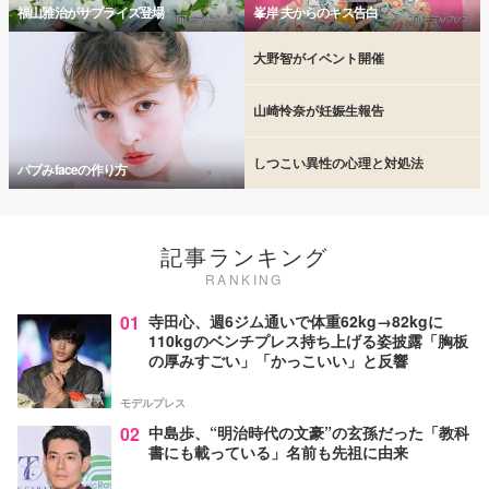
福山雅治がサプライズ登場
峯岸 夫からのキス告白
大野智がイベント開催
山崎怜奈が妊娠生報告
しつこい異性の心理と対処法
バブみfaceの作り方
記事ランキング
RANKING
01
寺田心、週6ジム通いで体重62kg→82kgに
110kgのベンチプレス持ち上げる姿披露「胸板
の厚みすごい」「かっこいい」と反響
モデルプレス
02
中島歩、“明治時代の文豪”の玄孫だった「教科
書にも載っている」名前も先祖に由来