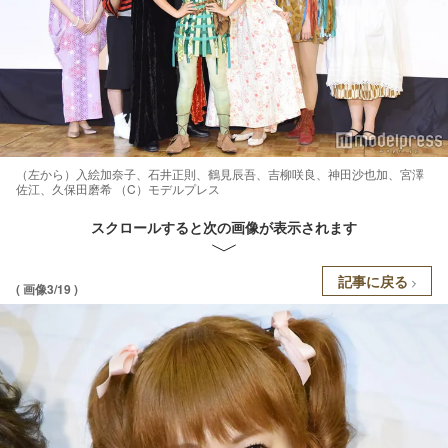
（左から）入絵加奈子、石井正則、鶴見辰吾、吉柳咲良、神田沙也加、宮澤
佐江、久保田磨希 （C）モデルプレス
スクロールすると次の画像が表示されます
記事に戻る
( 画像3/19 )