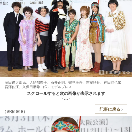
藤田俊太郎氏、入絵加奈子、石井正則、鶴見辰吾、吉柳咲良、神田沙也加、
宮澤佐江、久保田磨希 （C）モデルプレス
スクロールすると次の画像が表示されます
記事に戻る
( 画像10/19 )