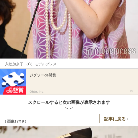
入絵加奈子 （C）モデルプレス
ジグソーde懸賞
PR
Ohte, Inc.
スクロールすると次の画像が表示されます
記事に戻る
( 画像17/19 )