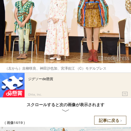
（左から）吉柳咲良、神田沙也加、宮澤佐江 （C）モデルプレス
ジグソーde懸賞
PR
Ohte, Inc.
スクロールすると次の画像が表示されます
記事に戻る
( 画像14/19 )