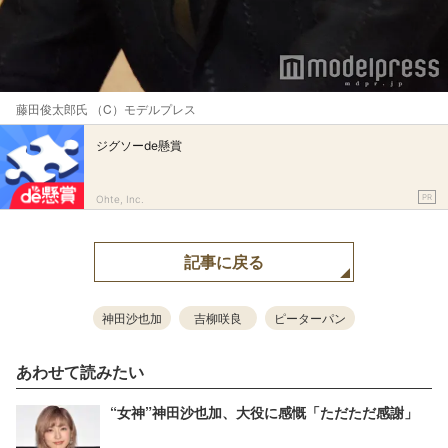
藤田俊太郎氏 （C）モデルプレス
ジグソーde懸賞
PR
Ohte, Inc.
記事に戻る
神田沙也加
吉柳咲良
ピーターパン
あわせて読みたい
“女神”神田沙也加、大役に感慨「ただただ感謝」