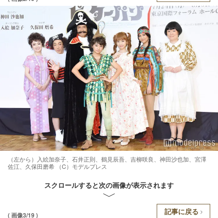
（左から）入絵加奈子、石井正則、鶴見辰吾、吉柳咲良、神田沙也加、宮澤
佐江、久保田磨希 （C）モデルプレス
スクロールすると次の画像が表示されます
記事に戻る
( 画像3/19 )