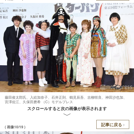
藤田俊太郎氏、入絵加奈子、石井正則、鶴見辰吾、吉柳咲良、神田沙也加、
宮澤佐江、久保田磨希 （C）モデルプレス
スクロールすると次の画像が表示されます
記事に戻る
( 画像10/19 )