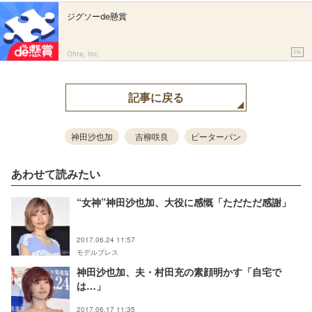
ジグソーde懸賞
PR
Ohte, Inc.
記事に戻る
神田沙也加
吉柳咲良
ピーターパン
あわせて読みたい
“女神”神田沙也加、大役に感慨「ただただ感謝」
2017.06.24 11:57
モデルプレス
神田沙也加、夫・村田充の素顔明かす「自宅で
は…」
2017.06.17 11:35