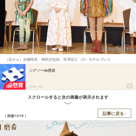
（左から）吉柳咲良、神田沙也加、宮澤佐江 （C）モデルプレス
ジグソーde懸賞
PR
Ohte, Inc.
スクロールすると次の画像が表示されます
記事に戻る
( 画像14/19 )