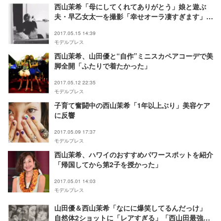
西山茉希「母にしてくれてありがとう」娘と遊ぶ
夫・早乙女太一を撮影「幸せオーラ凄すぎます」
「パパの笑顔の破壊力」の声
2017.05.15 14:39
モデルプレス
西山茉希、山田優と“自作”ミニスカペアコーデで美
脚全開「ふたりで着たかった」
2017.05.12 22:35
モデルプレス
子育て奮闘中の西山茉希「1年以上ぶり」美容ケア
に反響
2017.05.09 17:37
モデルプレス
西山茉希、ハワイのおすすめパワースポットを紹介
「帰国してから第2子を授かった」
2017.05.01 14:03
モデルプレス
山田優＆西山茉希「なにに爆笑してるんだっけ」
自然体2ショットに「レアすぎる」「西山田最強で