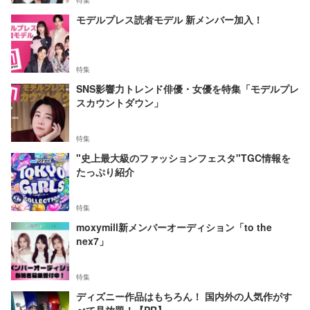
特集
モデルプレス読者モデル 新メンバー加入！
特集
SNS影響力トレンド俳優・女優を特集「モデルプレ
スカウントダウン」
特集
"史上最大級のファッションフェスタ"TGC情報を
たっぷり紹介
特集
moxymill新メンバーオーディション「to the
nex7」
特集
ディズニー作品はもちろん！ 国内外の人気作がす