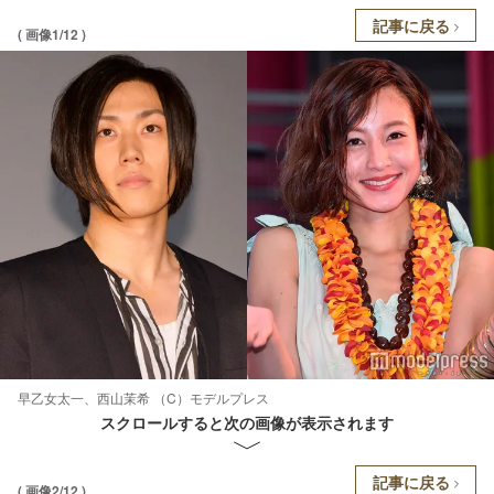
記事に戻る
( 画像1/12 )
早乙女太一、西山茉希 （C）モデルプレス
スクロールすると次の画像が表示されます
記事に戻る
( 画像2/12 )