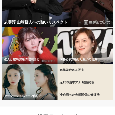
志尊淳 山崎賢人への熱いリスペクト
恋人と破局 決断の理由語る
病名公表決断した息子の言葉
寿美花代さん死去
元TBS山本アナ 離婚発表
冷め切った夫婦関係の修復法
グラマーツインハーフ作り方