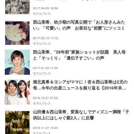
す」の声
2017.04.05 16:56
モデルプレス
西山茉希、幼少期の写真公開で「お人形さんみた
い」「可愛い」の声 お茶目な“前髪”にツッコミ
2017.02.15 17:12
モデルプレス
西山茉希、“28年前”家族ショットが話題 美人母
と「そっくり」「遺伝子すごい」の声
2017.01.02 17:20
モデルプレス
堀北真希＆ヨンアがママに！杏＆西山茉希は2児の
母…今年の出産ニュースを振り返る【2016年末特
集】
2016.12.21 07:00
モデルプレス
山田優＆西山茉希、変装なしでディズニー満喫「子
供以上にはしゃぐ親2人」に反響
2016.11.27 15:20
モデルプレス