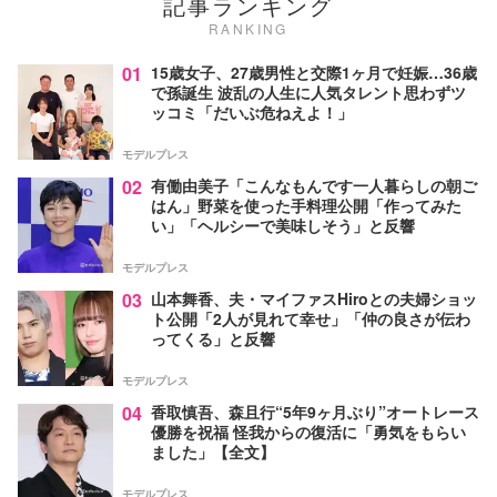
記事ランキング
RANKING
01
15歳女子、27歳男性と交際1ヶ月で妊娠…36歳
で孫誕生 波乱の人生に人気タレント思わずツ
ッコミ「だいぶ危ねえよ！」
モデルプレス
02
有働由美子「こんなもんです一人暮らしの朝ご
はん」野菜を使った手料理公開「作ってみた
い」「ヘルシーで美味しそう」と反響
モデルプレス
03
山本舞香、夫・マイファスHiroとの夫婦ショッ
ト公開「2人が見れて幸せ」「仲の良さが伝わ
ってくる」と反響
モデルプレス
04
香取慎吾、森且行“5年9ヶ月ぶり”オートレース
優勝を祝福 怪我からの復活に「勇気をもらい
ました」【全文】
モデルプレス