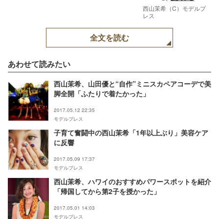
西山茉希（C）モデルプ
レス
全文を読む
あわせて読みたい
西山茉希、山田優と“自作”ミニスカペアコーデで美
脚全開「ふたりで着たかった」
2017.05.12 22:35
モデルプレス
子育て奮闘中の西山茉希「1年以上ぶり」美容ケア
に反響
2017.05.09 17:37
モデルプレス
西山茉希、ハワイのおすすめパワースポットを紹介
「帰国してから第2子を授かった」
2017.05.01 14:03
モデルプレス