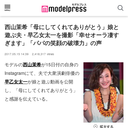
西山茉希「母にしてくれてありがとう」娘と
遊ぶ夫・早乙女太一を撮影「幸せオーラ凄す
ぎます」「パパの笑顔の破壊力」の声
2017.05.15 14:39
2,418,317
views
モデルの
西山茉希
が15日付の自身の
Instagramにて、夫で大衆演劇俳優の
早乙女太一
が娘と遊ぶ動画を公開
し、「母にしてくれてありがとう」
と感謝を伝えている。
拡大する