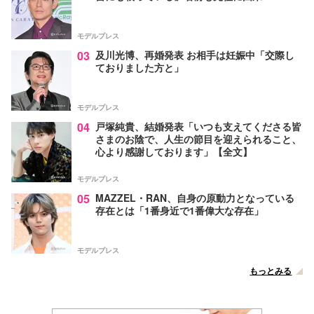
モデルプレス
03
及川光博、再婚発表 お相手は妊娠中「交際し
ておりました方と」
モデルプレス
04
戸塚純貴、結婚発表「いつも支えてくださる皆
さまのお陰で、人生の節目を迎えられること、
心より感謝しております」【全文】
モデルプレス
05
MAZZEL・RAN、自身の原動力となっている
存在とは「1番身近で1番偉大な存在」
モデルプレス
もっとみる