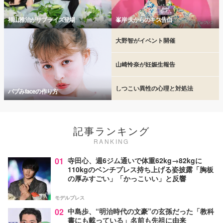
福山雅治がサプライズ登場
峯岸 夫からのキス告白
大野智がイベント開催
山崎怜奈が妊娠生報告
しつこい異性の心理と対処法
バブみfaceの作り方
記事ランキング
RANKING
01
寺田心、週6ジム通いで体重62kg→82kgに
110kgのベンチプレス持ち上げる姿披露「胸板
の厚みすごい」「かっこいい」と反響
モデルプレス
02
中島歩、“明治時代の文豪”の玄孫だった「教科
書にも載っている」名前も先祖に由来