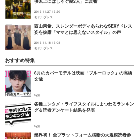
供以上にはしゃぐ親2人」に反響
2016.11.27 15:20
モデルプレス
西山茉希、スレンダーボディあらわなSEXYドレス
姿を披露「ママとは思えないスタイル」の声
2016.11.18 15:08
モデルプレス
おすすめ特集
8月のカバーモデルは映画「ブルーロック」の高橋
文哉
特集
各種エンタメ・ライフスタイルにまつわるランキン
グ＆読者アンケート結果を発表
特集
業界初！ 全プラットフォーム横断の大規模読者参