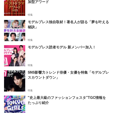
加型アワード
特集
モデルプレス独自取材！著名人が語る「夢を叶える
秘訣」
特集
モデルプレス読者モデル 新メンバー加入！
特集
SNS影響力トレンド俳優・女優を特集「モデルプレ
スカウントダウン」
特集
"史上最大級のファッションフェスタ"TGC情報を
たっぷり紹介