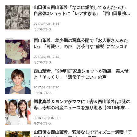
山田優＆西山茉希「なにに爆笑してるんだっけ」
自然体2ショットに「レアすぎる」「西山田最強で
す」の声
2017.04.05 16:56
モデルプレス
西山茉希、幼少期の写真公開で「お人形さんみた
い」「可愛い」の声 お茶目な“前髪”にツッコミ
2017.02.15 17:12
モデルプレス
西山茉希、“28年前”家族ショットが話題 美人母
と「そっくり」「遺伝子すごい」の声
2017.01.02 17:20
モデルプレス
堀北真希＆ヨンアがママに！杏＆西山茉希は2児の
母…今年の出産ニュースを振り返る【2016年末特
集】
2016.12.21 07:00
モデルプレス
山田優＆西山茉希、変装なしでディズニー満喫「子