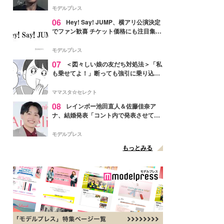
モデルプレス
06
Hey! Say! JUMP、横アリ公演決定
でファン歓喜 チケット価格にも注目集ま
る「激アツ」「平成に戻ったみたい」
モデルプレス
07
＜図々しい娘の友だち対処法＞「私
も乗せてよ！」断っても強引に乗り込ん
でくる友だち【第1話まんが】
ママスタ☆セレクト
08
レインボー池田直人＆佐藤佳奈ア
ナ、結婚発表「コント内で発表させてい
ただきました」読売テレビ退社は生活拠
点変更のため
モデルプレス
もっとみる