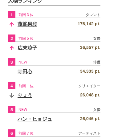
人物ランキング
1
前回 3 位
タレント
藤嶌果歩
176,142 pt.
2
前回 5 位
女優
広末涼子
36,557 pt.
3
NEW
俳優
寺田心
34,333 pt.
4
前回 1 位
クリエイター
りょう
26,048 pt.
5
NEW
女優
ハン・ヒョジュ
26,046 pt.
6
前回 7 位
アーティスト