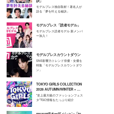
訣」
モデルプレス独自取材！著名人が
語る「夢を叶える秘訣」
モデルプレス「読者モデル」
モデルプレス読者モデル 新メンバ
ー加入！
モデルプレスカウントダウン
SNS影響力トレンド俳優・女優を
特集「モデルプレスカウントダウ
ン」
TOKYO GIRLS COLLECTION
2026 AUTUMN/WINTER × モ
デルプレス
"史上最大級のファッションフェス
タ"TGC情報をたっぷり紹介
moxymillオーディション「to