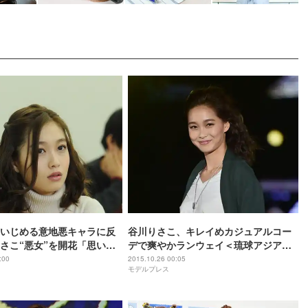
いじめる意地悪キャラに反
谷川りさこ、キレイめカジュアルコー
さこ“悪女”を開花「思い切
デで爽やかランウェイ＜琉球アジアコ
」
レクション2015＞
:00
2015.10.26 00:05
モデルプレス