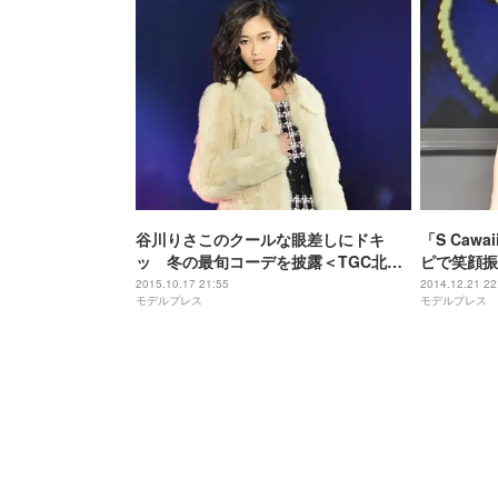
谷川りさこのクールな眼差しにドキ
「S Caw
ッ 冬の最旬コーデを披露＜TGC北九
ピで笑顔振
州2015＞
ンの歓声に
2015.10.17 21:55
2014.12.21 22
モデルプレス
モデルプレス