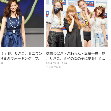
aii！」谷川りさこ、ミニワン
益若つばさ・ざわちん・近藤千尋・谷
りまきウォーキング ファ
川りさこ、タイの女の子に夢を叶える
応える
秘訣を伝授
:39
2014.05.12 18:16
モデルプレス