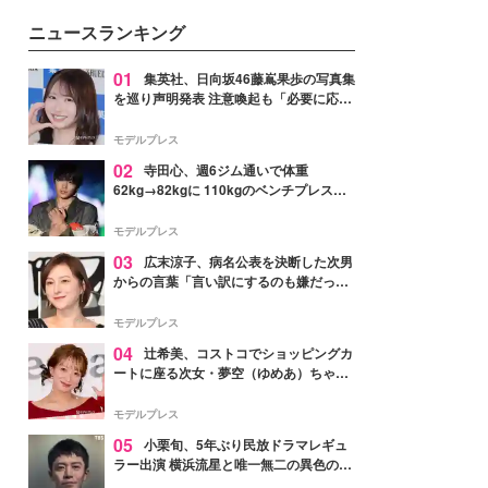
ニュースランキング
01
集英社、日向坂46藤嶌果歩の写真集
を巡り声明発表 注意喚起も「必要に応じ
て法的措置を含む対応を検討」
モデルプレス
02
寺田心、週6ジム通いで体重
62kg→82kgに 110kgのベンチプレス持
ち上げる姿披露「胸板の厚みすごい」
「かっこいい」と反響
モデルプレス
03
広末涼子、病名公表を決断した次男
からの言葉「言い訳にするのも嫌だっ
た」「言うべきか迷った」
モデルプレス
04
辻希美、コストコでショッピングカ
ートに座る次女・夢空（ゆめあ）ちゃん
の姿公開「乗りこなしてる感じが可愛す
ぎ」「成長を感じる」の声
モデルプレス
05
小栗旬、5年ぶり民放ドラマレギュ
ラー出演 横浜流星と唯一無二の異色のバ
ディで初共演【LOST10】