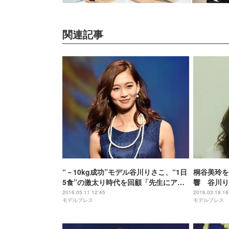
関連記事
“－10kg成功”モデル谷川りさこ、“1日
桐谷美玲を
5食”の激太り時代を回顧「先生にアン
響 谷川り
パン投げつけた」
り嫌な子に
2016.05.11 12:45
2016.03.18 18
モデルプレス
モデルプレス