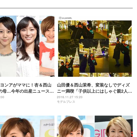
ヨンアがママに！杏＆西山
山田優＆西山茉希、変装なしでディズ
の母…今年の出産ニュースを
ニー満喫「子供以上にはしゃぐ親2人」
2016年末特集】
に反響
:00
2016.11.27 15:20
モデルプレス