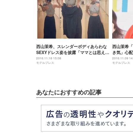
西山茉希、スレンダーボディあらわな
西山茉希「
SEXYドレス姿を披露「ママとは思えな
き気」心配
いスタイル」の声
2016.11.18 15:08
2016.11.09 14
モデルプレス
モデルプレス
あなたにおすすめの記事