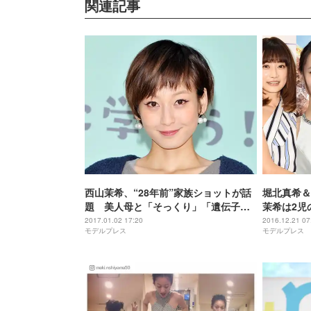
関連記事
西山茉希、“28年前”家族ショットが話
堀北真希＆
題 美人母と「そっくり」「遺伝子す
茉希は2児
ごい」の声
振り返る【
2017.01.02 17:20
2016.12.21 07
モデルプレス
モデルプレス