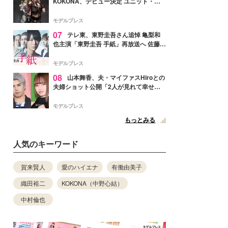
KOKONA、デビュー決定 ユニット・
TAKARAとしてセルフプロデュース楽曲
リリースへ
モデルプレス
07
テレ東、東野圭吾さん追悼 亀梨和
也主演「東野圭吾 手紙」再放送へ 佐藤隆
太・本田翼・中村倫也ら出演
モデルプレス
08
山本舞香、夫・マイファスHiroとの
夫婦ショット公開「2人が見れて幸せ」
「仲の良さが伝わってくる」と反響
モデルプレス
もっとみる
人気のキーワード
賀来賢人
愛のハイエナ
有働由美子
織田裕二
KOKONA（中野心結）
中村倫也