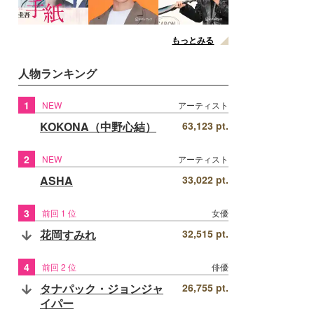
もっとみる
人物ランキング
1
NEW
アーティスト
KOKONA（中野心結）
63,123 pt.
2
NEW
アーティスト
ASHA
33,022 pt.
3
前回 1 位
女優
花岡すみれ
32,515 pt.
4
前回 2 位
俳優
タナパック・ジョンジャ
26,755 pt.
イパー