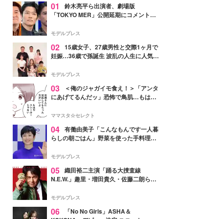
01
鈴木亮平ら出演者、劇場版
「TOKYO MER」公開延期にコメント
「現実のヒーローたちにチームMERから
最大の敬意とエールを」
モデルプレス
02
15歳女子、27歳男性と交際1ヶ月で
妊娠…36歳で孫誕生 波乱の人生に人気タ
レント思わずツッコミ「だいぶ危ねえ
よ！」
モデルプレス
03
＜俺のジャガイモ食え！＞「アンタ
にあげてるんだッ」恐怖で鳥肌…もはや
ストーカー？【第3話まんが】
ママスタ☆セレクト
04
有働由美子「こんなもんです一人暮
らしの朝ごはん」野菜を使った手料理公
開「作ってみたい」「ヘルシーで美味し
そう」と反響
モデルプレス
05
織田裕二主演「踊る大捜査線
N.E.W.」趣里・増田貴久・佐藤二朗ら新
メンバー紹介映像解禁 各キャラクター象
徴する“謎のキーワード”も
モデルプレス
06
「No No Girls」ASHA＆