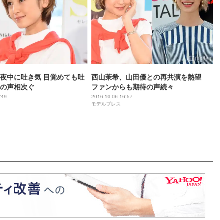
夜中に吐き気 目覚めても吐
西山茉希、山田優との再共演を熱望
の声相次ぐ
ファンからも期待の声続々
:49
2016.10.06 16:57
モデルプレス