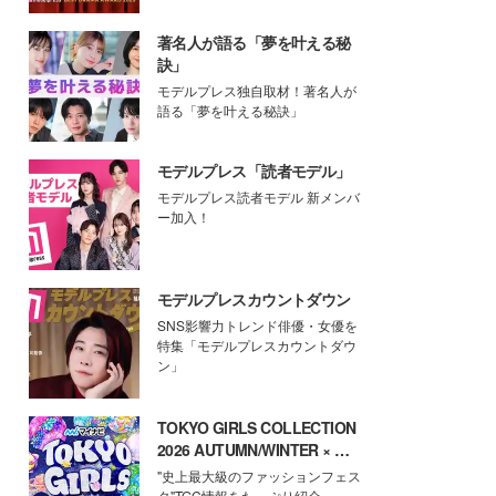
著名人が語る「夢を叶える秘
訣」
モデルプレス独自取材！著名人が
語る「夢を叶える秘訣」
モデルプレス「読者モデル」
モデルプレス読者モデル 新メンバ
ー加入！
モデルプレスカウントダウン
SNS影響力トレンド俳優・女優を
特集「モデルプレスカウントダウ
ン」
TOKYO GIRLS COLLECTION
2026 AUTUMN/WINTER × モ
デルプレス
"史上最大級のファッションフェス
タ"TGC情報をたっぷり紹介