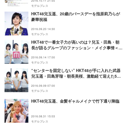
2016.10.11 21:55
モデルプレス
HKT48兒玉遥、20歳のバースデーを指原莉乃らが
豪華祝福
2016.09.20 14:30
モデルプレス
HKT48で一番女子力が高いのは？兒玉・田島・朝
長が語るグループのファッション・メイク事情＜
Q&A＞
2016.09.14 17:00
モデルプレス
“センターを固定しない” HKT48が手に入れた武器
兒玉遥・田島芽瑠・朝長美桜、激動経て迎えた5年
目 モデルプレスインタビュー
2016.09.09 07:00
モデルプレス
HKT48兒玉遥、金髪ギャルメイクで竹下通り降臨
2016.08.31 15:03
モデルプレス