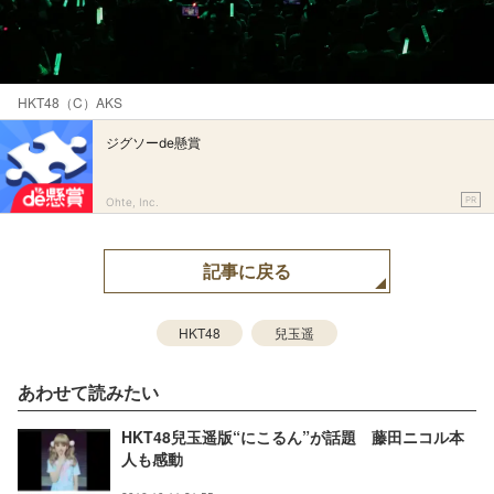
HKT48（C）AKS
ジグソーde懸賞
PR
Ohte, Inc.
記事に戻る
HKT48
兒玉遥
あわせて読みたい
HKT48兒玉遥版“にこるん”が話題 藤田ニコル本
人も感動