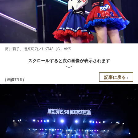
筒井莉子、指原莉乃／HKT48（C）AKS
スクロールすると次の画像が表示されます
記事に戻る
( 画像7/15 )