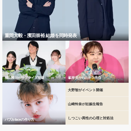
重岡大毅・濱田崇裕 結婚を同時発表
福山雅治がサプライズ登場
峯岸 夫からのキス告白
大野智がイベント開催
山崎怜奈が妊娠生報告
しつこい異性の心理と対処法
バブみfaceの作り方