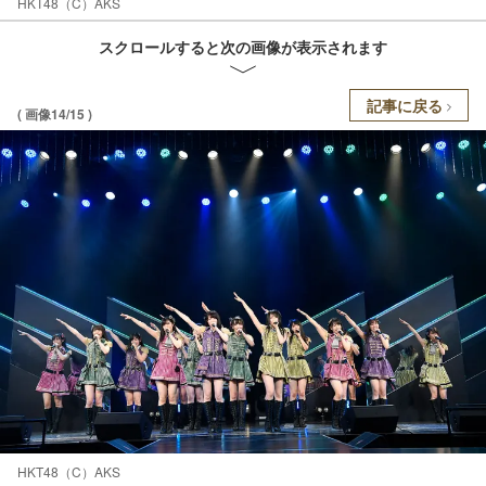
HKT48（C）AKS
スクロールすると次の画像が表示されます
記事に戻る
( 画像14/15 )
HKT48（C）AKS