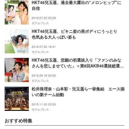
HKT48兒玉遥、過去最大露出の“メロンヒップ”に
自信
2016.07.23 20:29
モデルプレス
HKT48兒玉遥、ビキニ姿の美ボディにうっとり
色気ある大人っぽい姿も
2016.07.20 18:41
モデルプレス
HKT48兒玉遥、悲願の初選抜入り「ファンのみな
さんを悲しませていた」＜第8回AKB48選抜総選挙
＞
2016.06.18 20:06
モデルプレス
松井珠理奈・山本彩・兒玉遥ら一挙集結 エース揃
いの新チーム始動
2015.11.30 23:33
モデルプレス
おすすめ特集