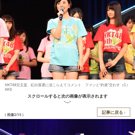
HKT48兒玉遥、紅白落選に涙こらえてコメント ファンと“約束”交わす（C）
AKS
スクロールすると次の画像が表示されます
記事に戻る
( 画像2/15 )