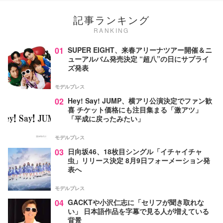
記事ランキング
RANKING
01
SUPER EIGHT、来春アリーナツアー開催＆ニ
ューアルバム発売決定 “超八”の日にサプライ
ズ発表
モデルプレス
02
Hey! Say! JUMP、横アリ公演決定でファン歓
喜 チケット価格にも注目集まる「激アツ」
「平成に戻ったみたい」
モデルプレス
03
日向坂46、18枚目シングル「イチャイチャ
虫」リリース決定 8月9日フォーメーション発
表へ
モデルプレス
04
GACKTや小沢仁志に「セリフが聞き取れな
い」 日本語作品を字幕で見る人が増えている
背景