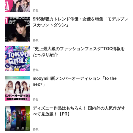
特集
SNS影響力トレンド俳優・女優を特集「モデルプレ
スカウントダウン」
特集
"史上最大級のファッションフェスタ"TGC情報を
たっぷり紹介
特集
moxymill新メンバーオーディション「to the
nex7」
特集
ディズニー作品はもちろん！ 国内外の人気作がす
べて見放題！【PR】
特集